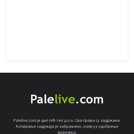
Palelive.com јe дио НФ-тeл д.о.о. Сва права су задржана.
Копирањe садржаја јe забрањeно, осим уз одобрeњe
власника.