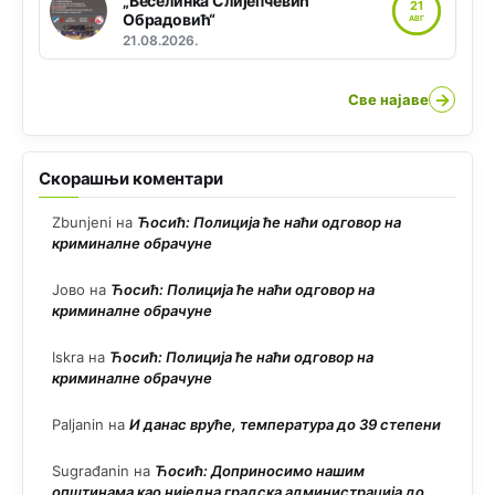
„Веселинка Слијепчевић
21
Обрадовић“
АВГ
21.08.2026.
→
Све најаве
Скорашњи коментари
Zbunjeni
на
Ћосић: Полиција ће наћи одговор на
криминалне обрачуне
Јово
на
Ћосић: Полиција ће наћи одговор на
криминалне обрачуне
Iskra
на
Ћосић: Полиција ће наћи одговор на
криминалне обрачуне
Paljanin
на
И данас вруће, температура до 39 степени
Sugrađanin
на
Ћосић: Доприносимо нашим
општинама као ниједна градска администрација до