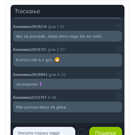
Анонимно2808202
јуче
1:38
Ћаскање
i mi tebi želimo dug život i tešku bolest
Анонимно2808216
јуче
1:42
Akò se prevede...manji umro nego sto se rodio.
Анонимно2806721
јуче
2:27
Kuniocu ide q u guz...
Анонимно2808843
јуче
6:20
reconquista
Анонимно2553747
6:49
Mile pozvao eleza da glasa .