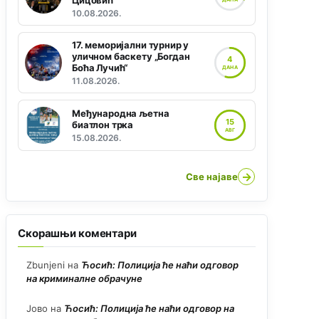
Цицовић“
10.08.2026.
17. меморијални турнир у
уличном баскету „Богдан
4
Боћа Лучић“
ДАНА
11.08.2026.
Међународна љетна
15
биатлон трка
АВГ
15.08.2026.
→
Све најаве
Скорашњи коментари
Zbunjeni
на
Ћосић: Полиција ће наћи одговор
на криминалне обрачуне
Јово
на
Ћосић: Полиција ће наћи одговор на