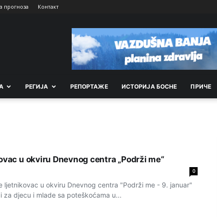
а прогноза
Контакт
А
РEГИЈА
РEПОРТАЖE
ИСТОРИЈА БОСНЕ
ПРИЧЕ
kovac u okviru Dnevnog centra „Podrži me“
0
 ljetnikovac u okviru Dnevnog centra "Podrži me - 9. januar"
ci za djecu i mlade sa poteškoćama u...