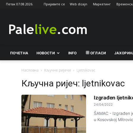
Петак 07.08.2026.
Пријавите се
Web dizajn
Маркетинг
Временск
Palelive.com
ПОЧЕТНА
НОВОСТИ
INFO
ОГЛАСИ
ЈАХОРИН
Насловна
Кључне ријечи
Ljetnikovac
Кључна ријеч: ljetnikovac
Izgrađen ljetni
24/04/2022
ŠAMAC - Izgrađen je
u Kosovskoj Mitrovi