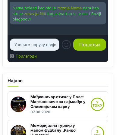
Nema bolesti kao sto je
mrznja.Nema
dara kao
sto je
zdravlje.Niti
bogastva kao st je mir i Boziji
blagosov!
Прилагоди
Најаве
Мађионичар стиже у Пале:
Магично вече за најмлађе у
У
ТОКУ
Олимпијском парку
07.08.2026.
Меморијални турнир у
малом фудбалу „Ранко
3
ДАНА