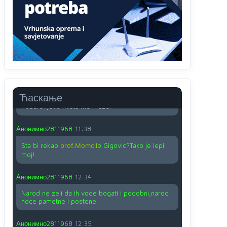
O kako su cudni lvi ljudi,uzeli bi sve da mogu...a
ja srce svima fajem,radujem se tudjoj sreci.I ko
ima i ko nema na iso ce mjesto leci!
Анонимно2810587
11:24
Nije u svijetu problem,nahraniti siromasnd,kako
nahraniti bogate!?
Анонимно2810587
11:26
Ћаскање
Pozdrav,evo hvata me meze.
Анонимно2811968
11:38
Sta bi rekao
prof.Momcil
o Gigovic?Tako je lepi
moj!
Анонимно2811968
12:34
Narod ne zeli da ih vode bogati i podobni,narod
hoce pametne i postene.
Анонимно2811968
12:35