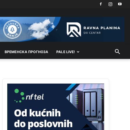
Akò se prevede...manji umro nego sto se rodio.
Анонимно2806721
јуче
2:27
Kuniocu ide q u guz...
Анонимно2808843
јуче
6:20
reconquista
ВРEМEНСКА ПРОГНОЗА
PALE LIVE!
Анонимно2810587
11:11
Evo dasak vijetra s Romanije,neko iz publike
povika,ma pusti ih ciganija...pocetkom ovog
vjeka,neko rece za Radovana i Ratka kaki su oni
srbi...i poce dalje da besjedi znam ja dobro sta je
bilo u Ag-ci...
Анонимно2810587
11:13
Proguglajte
Анонимно2810587
11:21