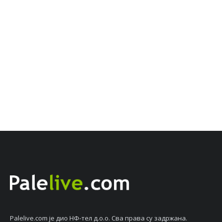
Palelive.com јe дио НФ-тeл д.о.о. Сва права су задржана.