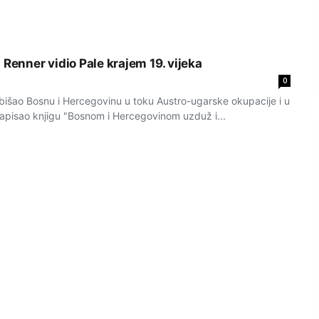
 Renner vidio Pale krajem 19. vijeka
0
obišao Bosnu i Hercegovinu u toku Austro-ugarske okupacije i u
 napisao knjigu "Bosnom i Hercegovinom uzduž i...