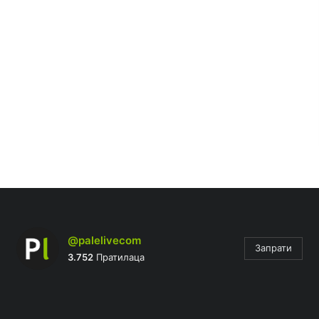
@palelivecom
Запрати
3.752
Пратилаца