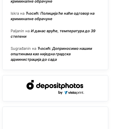
криминалне обрачуне
Iskra
на
Ћосић: Полиција ће наћи одговор на
криминалне обрачуне
Paljanin
на
И данас вруће, температура до 39
степени
Sugrađanin
на
Ћосић: Доприносимо нашим
општинама као ниједна градска
администрација до сада