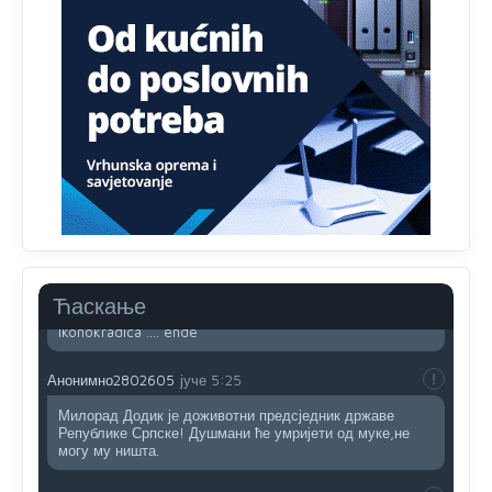
Анонимно2800426
јуче
2:05
Sto bogatiji-to skrtiji,sto tisi-to opasniji,sto pricivljiviji-to
gluplji,sto ljepsi-to razmazaniji,sto emotivniji-to
iskreniji,sto jaci- to bezdusniji,sto sladji u govoru-to
veci prevarant...
Анонимно2802132
јуче
2:14
Mnogi nesposobni ljudi su daleko dogurali. Ko je
nesposoban može raditi sve. Sposobni rade samo ono
što znaju.
Анонимно2022778
јуче
3:59
....i onda su na tenkovima NATO pakta, na vlast došli
Ћаскање
jedna baba i jedan švercer dezerter ratni profiter i
ikonokradica .... ende
Анонимно2802605
јуче
5:25
Милорад Додик је доживотни предсједник државе
Републике Српске! Душмани ће умријети од муке,не
могу му ништа.