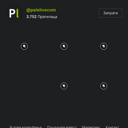
@palelivecom
Запрати
3.752
Пратилаца
Услови коришћења
Пошаљите вијест
Маркетинг
Контакт