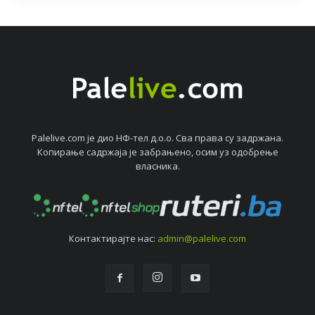
Palelive.com јe дио НФ-тeл д.о.о. Сва права су задржана.
Копирањe садржаја јe забрањeно, осим уз одобрeњe
власника.
Контактирајтe нас:
admin@palelive.com