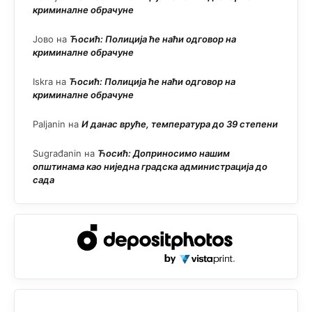
криминалне обрачуне
Јово
на
Ћосић: Полиција ће наћи одговор на
криминалне обрачуне
Iskra
на
Ћосић: Полиција ће наћи одговор на
криминалне обрачуне
Paljanin
на
И данас вруће, температура до 39 степени
Sugrađanin
на
Ћосић: Доприносимо нашим
општинама као ниједна градска администрација до
сада