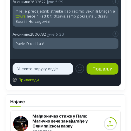
Анонимно2802622
јуче
5:29
Mile je predsjednik stranke kao recimo Bakir ili Dragan a
tzv.rs
neće nikad biti država,samo pokrajina u državi
Bosni i Hercegovini
Анонимно2800732
јуче
6:20
Pavle D u d l a č
Прилагоди
Најаве
Мађионичар стиже у Пале:
Магично вече за најмлађе у
2
Олимпијском парку
ДАНА