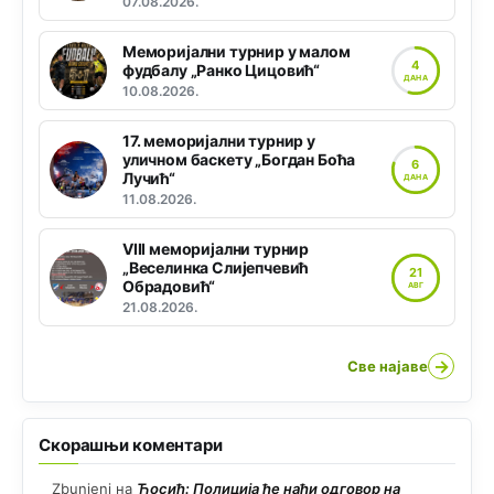
07.08.2026.
Меморијални турнир у малом
4
фудбалу „Ранко Цицовић“
ДАНА
10.08.2026.
17. меморијални турнир у
уличном баскету „Богдан Боћа
6
Лучић“
ДАНА
11.08.2026.
VIII меморијални турнир
„Веселинка Слијепчевић
21
Обрадовић“
АВГ
21.08.2026.
→
Све најаве
Скорашњи коментари
Zbunjeni
на
Ћосић: Полиција ће наћи одговор на