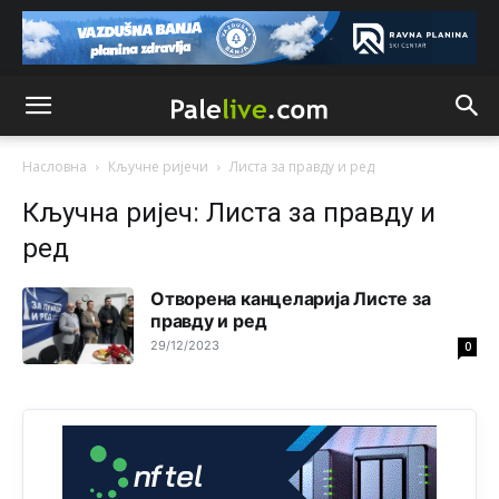
Анонимно2801129
јуче
11:08
Vodovodu je primaran novac koji sigurno dobija iz
Kantona.Seljac
i koji žive u Palama (kakvi građani kad je
sve šljeglo) ionako slabo plaćaju vodu
Анонимно2798926
јуче
11:17
Насловна
Кључне ријечи
Листа за правду и ред
Neka ste Vi građanin da nas produhovite!
Кључна ријеч: Листа за правду и
Анонимно2798926
јуче
11:20
ред
Najbolje da se preselite u Kanton a
Отворена канцеларија Листе за
Анонимно2798926
правду и ред
јуче
11:21
29/12/2023
0
Ako tamo već ne živite. Topla preporuka paljanskog
seljaka
Анонимно2801833
јуче
12:28
yбиће га Били као зеца