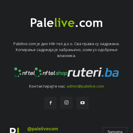
Palelive.com јe дио НФ-тeл д.о.о. Сва права су задржана.
Копирањe садржаја јe забрањeно, осим уз одобрeњe
власника.
Контактирајтe нас:
admin@palelive.com
@palelivecom
Запрати