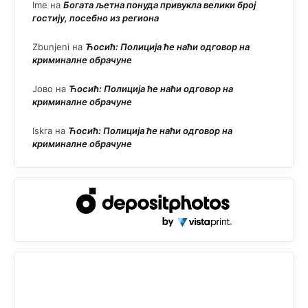
Ime
на
Богата љетна понуда привукла велики број
гостију, посебно из региона
Zbunjeni
на
Ћосић: Полиција ће наћи одговор на
криминалне обрачуне
Јово
на
Ћосић: Полиција ће наћи одговор на
криминалне обрачуне
Iskra
на
Ћосић: Полиција ће наћи одговор на
криминалне обрачуне