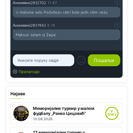
Анонимно2832702
11:47
U malome selu Podvitezu cetri bule jedn cilim vezu.
Анонимно2837493
6:14
Maksuz selam iz Žepe
Прилагоди
Најаве
Меморијални турнир у малом
У
фудбалу „Ранко Цицовић“
ТОКУ
10.08.2026.
17. меморијални турнир у