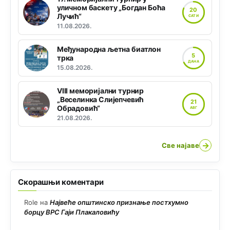
уличном баскету „Богдан Боћа
20
Лучић“
САТИ
11.08.2026.
Међународна љетна биатлон
5
трка
ДАНА
15.08.2026.
VIII меморијални турнир
„Веселинка Слијепчевић
21
Обрадовић“
АВГ
21.08.2026.
→
Све најаве
Скорашњи коментари
Role
на
Највеће општинско признање постхумно
борцу ВРС Гаји Плакаловићу