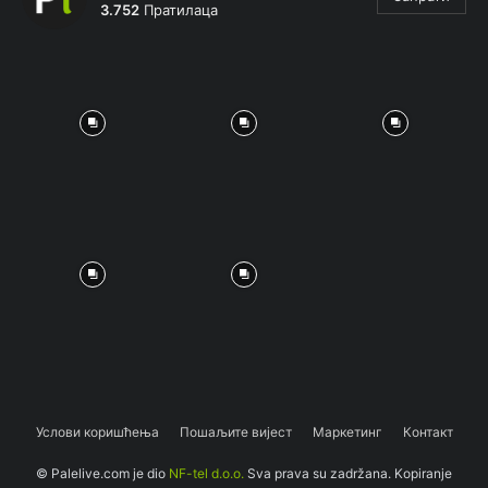
3.752
Пратилаца
Услови коришћења
Пошаљите вијест
Маркетинг
Контакт
© Palelive.com je dio
NF-tel d.o.o.
Sva prava su zadržana. Kopiranje