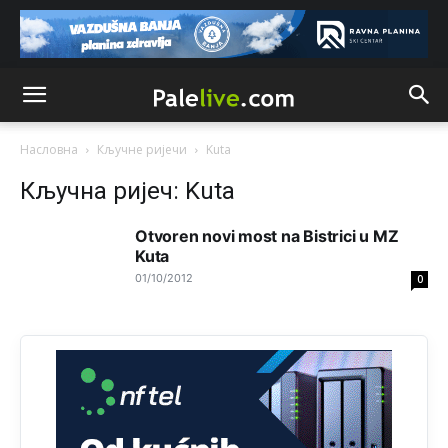
crnogorci su srbi, samo sa brkovima
Анонимно2825811
јуче
11:11
Ja sam rodjen tamo dje i gara,sad se pjeva Jovani sa
Pala...Nekad' sam te garo u naramku noso,sad se
skitas,nevalja ti poso.
Насловна
Кључне ријечи
Kuta
Анонимно2800732
јуче
6:18
Кључна ријеч: Kuta
ima li bijeloputog "gosta" kod golijanina ili na jahorini???
hahahaahaha sve michina i mikijeva familija
Otvoren novi most na Bistrici u MZ
Kuta
Анонимно2828081
јуче
7:31
01/10/2012
0
https://t.me/s/studygroupbro
Анонимно2832702
9:27
Hoce li asvaltirati tunel ponovo...A ista firma je ko fol
radila tunel Kalovita brda...lose su uradili,kao da je
radjen prije 50 godina!?
Анонимно2832702
11:22