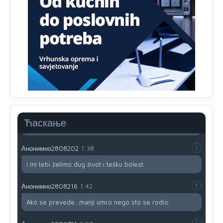
prijateljstvo!!
Анонимно2806721
12:39
791 BiH nije priznala Kosovo kao nezavisnu državu jer
genocidna tvorevina pravi smetnju a recimo Srbija je
davno
priznala.Na
svakom proizvodu iz Srbije stoji -
uvoznik za Kosovo
Анонимно2806721
12:45
Sve i da se nekim čudom vojska Srbije "vrati" na
Kosovo-kome će se vratiti? Gdje je dobrodošla i koga
da brani? A imamo vojsku Kosova kojoj želimo svako
Ћаскање
dobro i da se što bolje opreme
Анонимно2808202
1:38
i mi tebi želimo dug život i tešku bolest
Анонимно2808216
1:42
Akò se prevede...manji umro nego sto se rodio.