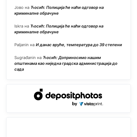
Јово
на
Ћосић: Полиција ће наћи одговор на
криминалне обрачуне
Iskra
на
Ћосић: Полиција ће наћи одговор на
криминалне обрачуне
Paljanin
на
И данас вруће, температура до 39 степени
Sugrađanin
на
Ћосић: Доприносимо нашим
општинама као ниједна градска администрација до
сада