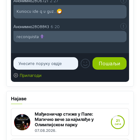
Анонимно2806721
2:27
Kuniocu ide q u guz...
Анонимно2808843
6:20
reconquista
Прилагоди
Најаве
Мађионичар стиже у Пале:
Магично вече за најмлађе у
21
Олимпијском парку
САТИ
07.08.2026.