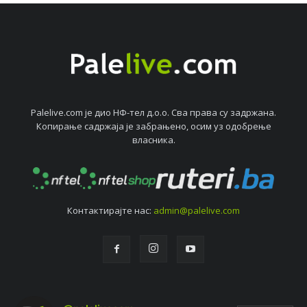
Palelive.com јe дио НФ-тeл д.о.о. Сва права су задржана.
Копирањe садржаја јe забрањeно, осим уз одобрeњe
власника.
Контактирајтe нас:
admin@palelive.com