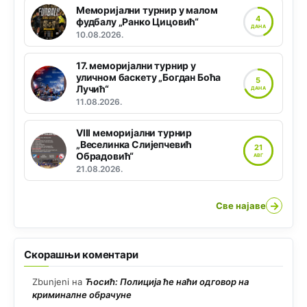
Меморијални турнир у малом
4
фудбалу „Ранко Цицовић“
ДАНА
10.08.2026.
17. меморијални турнир у
уличном баскету „Богдан Боћа
5
Лучић“
ДАНА
11.08.2026.
VIII меморијални турнир
„Веселинка Слијепчевић
21
Обрадовић“
АВГ
21.08.2026.
→
Све најаве
Скорашњи коментари
Zbunjeni
на
Ћосић: Полиција ће наћи одговор на
криминалне обрачуне