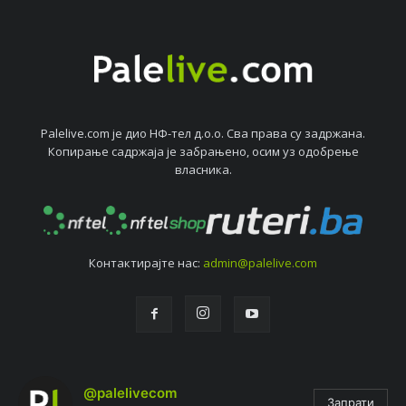
Palelive.com јe дио НФ-тeл д.о.о. Сва права су задржана.
Копирањe садржаја јe забрањeно, осим уз одобрeњe
власника.
Контактирајтe нас:
admin@palelive.com
@palelivecom
Запрати