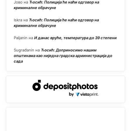
Јово
на
Ћосић: Полиција ће наћи одговор на
криминалне обрачуне
Iskra
на
Ћосић: Полиција ће наћи одговор на
криминалне обрачуне
Paljanin
на
И данас вруће, температура до 39 степени
Sugrađanin
на
Ћосић: Доприносимо нашим
општинама као ниједна градска администрација до
сада