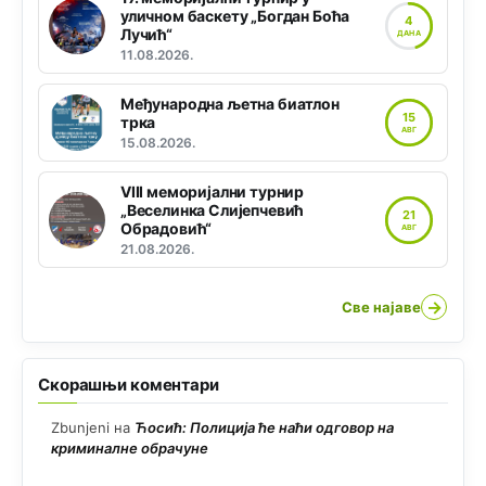
уличном баскету „Богдан Боћа
4
Лучић“
ДАНА
11.08.2026.
Међународна љетна биатлон
15
трка
АВГ
15.08.2026.
VIII меморијални турнир
„Веселинка Слијепчевић
21
Обрадовић“
АВГ
21.08.2026.
→
Све најаве
Скорашњи коментари
Zbunjeni
на
Ћосић: Полиција ће наћи одговор на
криминалне обрачуне