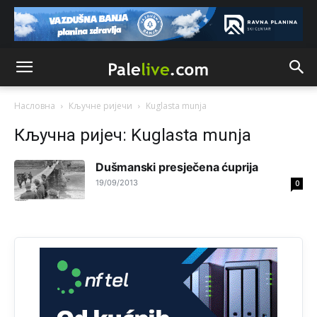
Prema posljednjem zvaničnom popisu stanovništva, u
Bosni i Hercegovini ima 89.794 nepismenih osoba, što
čini 2,82% ukupnog stanovništva starijeg od 10 godina
Анонимно2818605
11:17
Sa ovim procentom, Bosna i Hercegovina ima najvišu
stopu nepismenosti u regionu.
Насловна
Кључне ријечи
Kuglasta munja
Анонимно2818605
11:21
Кључна ријеч: Kuglasta munja
Najveći rizik sa nepismenim stanovništvom je "kupovina
glasova" i manipulacija kroz fiktivne pomoćnike (koji
Dušmanski presječena ćuprija
zapravo glasaju po nalogu političkih partija, a ne po želji
birača).
19/09/2013
0
Анонимно2818605
11:28
Prema zvaničnim podacima Agencije za statistiku BiH, u
Bosni i Hercegovini je 1.229.972 građana informatički
nepismeno, što čini 38,7% ukupnog stanovništva starijeg
od 10 godina
Анонимно2818605
11:30