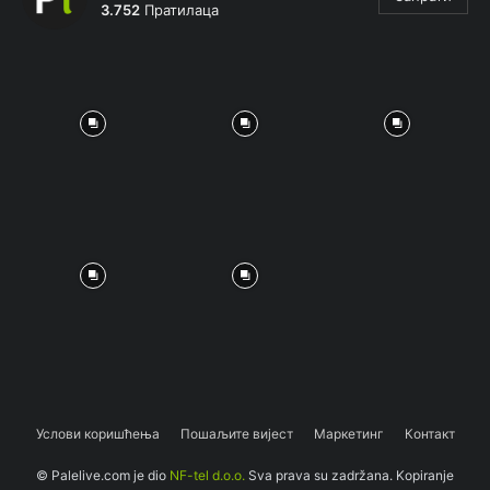
3.752
Пратилаца
Услови коришћења
Пошаљите вијест
Маркетинг
Контакт
© Palelive.com je dio
NF-tel d.o.o.
Sva prava su zadržana. Kopiranje