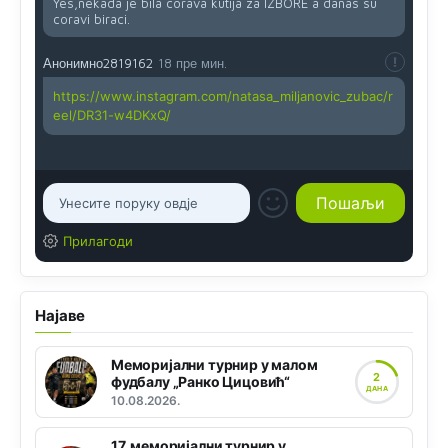
Yes,nekada je bila corava kutija za IZBORE a danas su
coravi biraci.
Анонимно2819162
18 пре мин.
https://www.instagram.com/natasa_miljanovic_zubac/r
eel/DR31-w4DKxQ/
Прилагоди
Најаве
Меморијални турнир у малом
2
фудбалу „Ранко Цицовић“
ДАНА
10.08.2026.
17. меморијални турнир у