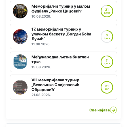
Меморијални турнир у малом
21
фудбалу „Ранко Цицовић“
САТИ
10.08.2026.
17. меморијални турнир у
уличном баскету „Богдан Боћа
3
Лучић“
ДАНА
11.08.2026.
Међународна љетна биатлон
7
трка
ДАНА
15.08.2026.
VIII меморијални турнир
„Веселинка Слијепчевић
21
Обрадовић“
АВГ
21.08.2026.
→
Све најаве