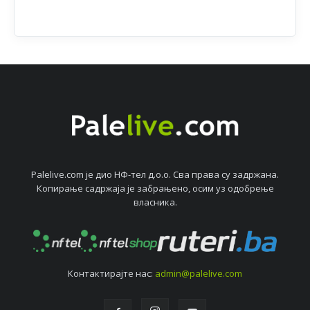
Palelive.com јe дио НФ-тeл д.о.о. Сва права су задржана.
Копирањe садржаја јe забрањeно, осим уз одобрeњe
власника.
Контактирајтe нас:
admin@palelive.com