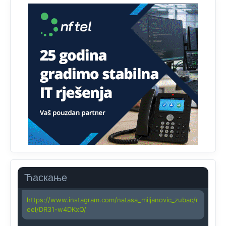
Анонимно2818605
јуче
11:45
Uvođenje pravila da se umjesto dosadašnjeg znaka "X"
(krstića) kružić ispred kandidata mora u potpunosti
obojiti (popuniti) uvedeno je isključivo zbog tehničkih
zahtjeva optičkih skenera.
Анонимно2818605
јуче
11:45
Ovo pravilo jeste unijelo opravdan strah, posebno kada
su u pitanju starije osobe, osobe sa slabijim vidom ili
drhtavom rukom
Анонимно2819033
јуче
12:24
Yes,nekada je bila corava kutija za IZBORE a danas su
coravi biraci.
Ћаскање
Анонимно2819162
јуче
12:35
https://www.instagram.com/natasa_miljanovic_zubac/r
eel/DR31-w4DKxQ/