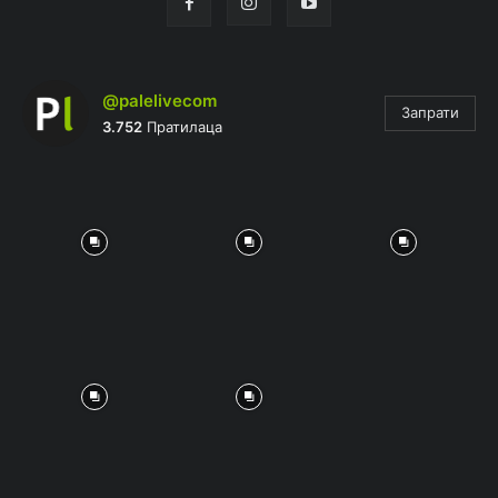
@palelivecom
Запрати
3.752
Пратилаца