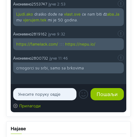
Анонимно2553747
јуче
2:53
Ljudi.ako
draško dođe na
vlast.sve
će nam biti đž
aba.Ja
mu
vjerujem.tek
mi je 50 godina.
Анонимно2819162
јуче
9:32
https://famelack.com/
:::
https://nepu.io/
Анонимно2800732
јуче
11:46
crnogorci su srbi, samo sa brkovima
Прилагоди
Најаве