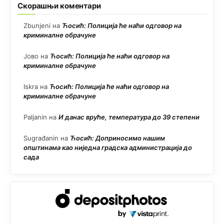
Скорашњи коментари
Zbunjeni
на
Ћосић: Полиција ће наћи одговор на
криминалне обрачуне
Јово
на
Ћосић: Полиција ће наћи одговор на
криминалне обрачуне
Iskra
на
Ћосић: Полиција ће наћи одговор на
криминалне обрачуне
Paljanin
на
И данас вруће, температура до 39 степени
Sugrađanin
на
Ћосић: Доприносимо нашим
општинама као ниједна градска администрација до
сада