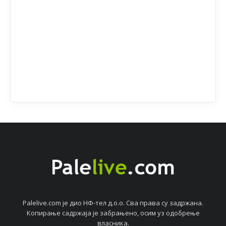
Palelive.com јe дио НФ-тeл д.о.о. Сва права су задржана.
Копирањe садржаја јe забрањeно, осим уз одобрeњe
власника.