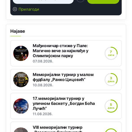
Прилагоди
Најаве
Мађионичар стиже у Пале:
Магично вече за најмлађе у
7
Олимпијском парку
САТИ
07.08.2026.
Меморијални турнир у малом
3
фудбалу „Ранко Цицовић“
ДАНА
10.08.2026.
17. меморијални турнир у
уличном баскету „Богдан Боћа
5
Лучић“
ДАНА
11.08.2026.
VIII меморијални турнир