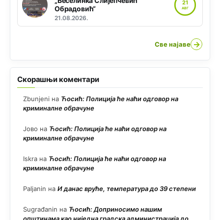
„Веселинка Слијепчевић
21
Обрадовић“
АВГ
21.08.2026.
→
Све најаве
Скорашњи коментари
Zbunjeni
на
Ћосић: Полиција ће наћи одговор на
криминалне обрачуне
Јово
на
Ћосић: Полиција ће наћи одговор на
криминалне обрачуне
Iskra
на
Ћосић: Полиција ће наћи одговор на
криминалне обрачуне
Paljanin
на
И данас вруће, температура до 39 степени
Sugrađanin
на
Ћосић: Доприносимо нашим
општинама као ниједна градска администрација до