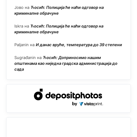
Јово
на
Ћосић: Полиција ће наћи одговор на
криминалне обрачуне
Iskra
на
Ћосић: Полиција ће наћи одговор на
криминалне обрачуне
Paljanin
на
И данас вруће, температура до 39 степени
Sugrađanin
на
Ћосић: Доприносимо нашим
општинама као ниједна градска администрација до
сада