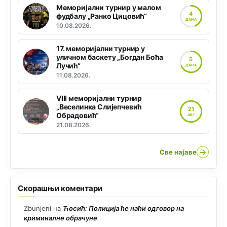
Меморијални турнир у малом
4
фудбалу „Ранко Цицовић“
ДАНА
10.08.2026.
17. меморијални турнир у
уличном баскету „Богдан Боћа
5
Лучић“
ДАНА
11.08.2026.
VIII меморијални турнир
„Веселинка Слијепчевић
21
Обрадовић“
АВГ
21.08.2026.
→
Све најаве
Скорашњи коментари
Zbunjeni
на
Ћосић: Полиција ће наћи одговор на
криминалне обрачуне