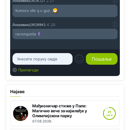
Анонимно2806721
2:27
Kuniocu ide q u guz...
Анонимно2808843
6:20
reconquista
Прилагоди
Најаве
Мађионичар стиже у Пале:
Магично вече за најмлађе у
21
Олимпијском парку
САТИ
07.08.2026.