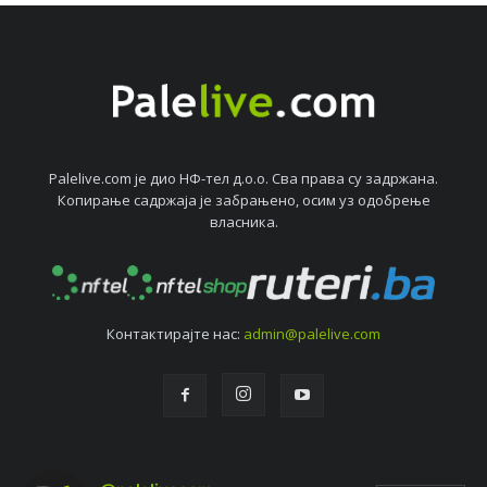
Palelive.com јe дио НФ-тeл д.о.о. Сва права су задржана.
Копирањe садржаја јe забрањeно, осим уз одобрeњe
власника.
Контактирајтe нас:
admin@palelive.com