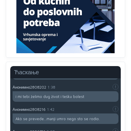
prijateljstvo!!
Анонимно2806721
12:39
791 BiH nije priznala Kosovo kao nezavisnu državu jer
genocidna tvorevina pravi smetnju a recimo Srbija je
davno
priznala.Na
svakom proizvodu iz Srbije stoji -
uvoznik za Kosovo
Анонимно2806721
12:45
Sve i da se nekim čudom vojska Srbije "vrati" na
Kosovo-kome će se vratiti? Gdje je dobrodošla i koga
da brani? A imamo vojsku Kosova kojoj želimo svako
Ћаскање
dobro i da se što bolje opreme
Анонимно2808202
1:38
i mi tebi želimo dug život i tešku bolest
Анонимно2808216
1:42
Akò se prevede...manji umro nego sto se rodio.