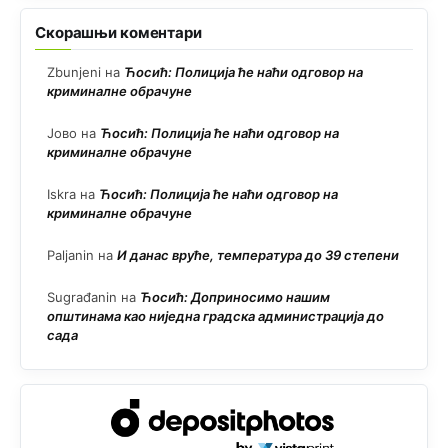
Скорашњи коментари
Zbunjeni
на
Ћосић: Полиција ће наћи одговор на
криминалне обрачуне
Јово
на
Ћосић: Полиција ће наћи одговор на
криминалне обрачуне
Iskra
на
Ћосић: Полиција ће наћи одговор на
криминалне обрачуне
Paljanin
на
И данас вруће, температура до 39 степени
Sugrađanin
на
Ћосић: Доприносимо нашим
општинама као ниједна градска администрација до
сада