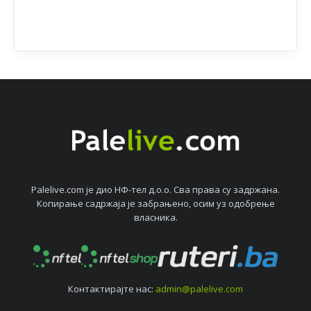
Palelive.com јe дио НФ-тeл д.о.о. Сва права су задржана.
Копирањe садржаја јe забрањeно, осим уз одобрeњe
власника.
Контактирајтe нас:
admin@palelive.com