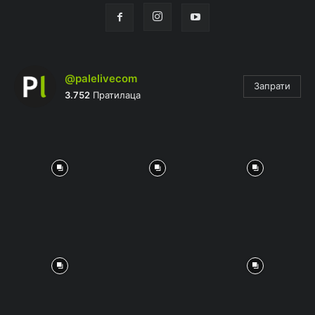
@palelivecom
Запрати
3.752
Пратилаца