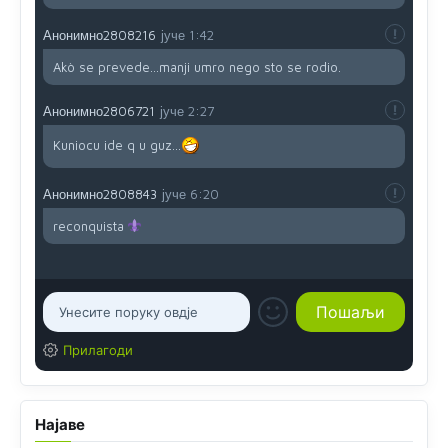
Анонимно2808216
јуче
1:42
Akò se prevede...manji umro nego sto se rodio.
Анонимно2806721
јуче
2:27
Kuniocu ide q u guz...
Анонимно2808843
јуче
6:20
reconquista
Прилагоди
Најаве