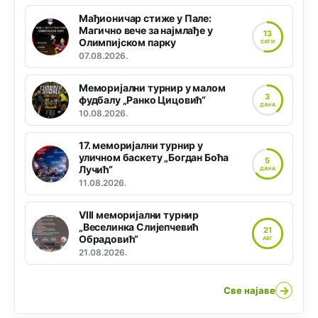
Мађионичар стиже у Пале:
Магично вече за најмлађе у
13
Олимпијском парку
САТИ
07.08.2026.
Меморијални турнир у малом
3
фудбалу „Ранко Цицовић“
ДАНА
10.08.2026.
17. меморијални турнир у
уличном баскету „Богдан Боћа
5
Лучић“
ДАНА
11.08.2026.
VIII меморијални турнир
„Веселинка Слијепчевић
21
Обрадовић“
АВГ
21.08.2026.
→
Све најаве