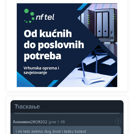
Анонимно2807895
јуче
12:18
Drzi pod kontrolom tri stvari jezik,karakter i
ponasanje...Uzivotu brani tri stvari:cast,prijatelja i
slabije.Iz
zivota iskljuci tri stvari uvredu,neznanje i
zavist.Sve
dok si ziv gaji tri stvari dobrotu,pamet i
prijateljstvo!!
Анонимно2806721
јуче
12:39
791 BiH nije priznala Kosovo kao nezavisnu državu jer
genocidna tvorevina pravi smetnju a recimo Srbija je
davno
priznala.Na
svakom proizvodu iz Srbije stoji -
uvoznik za Kosovo
Анонимно2806721
јуче
12:45
Sve i da se nekim čudom vojska Srbije "vrati" na
Kosovo-kome će se vratiti? Gdje je dobrodošla i koga
da brani? A imamo vojsku Kosova kojoj želimo svako
Ћаскање
dobro i da se što bolje opreme
Анонимно2808202
јуче
1:38
i mi tebi želimo dug život i tešku bolest