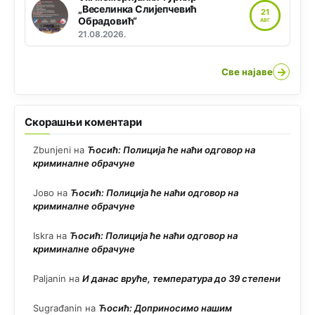
„Веселинка Слијепчевић
21
Обрадовић“
АВГ
21.08.2026.
→
Све најаве
Скорашњи коментари
Zbunjeni
на
Ћосић: Полиција ће наћи одговор на
криминалне обрачуне
Јово
на
Ћосић: Полиција ће наћи одговор на
криминалне обрачуне
Iskra
на
Ћосић: Полиција ће наћи одговор на
криминалне обрачуне
Paljanin
на
И данас вруће, температура до 39 степени
Sugrađanin
на
Ћосић: Доприносимо нашим