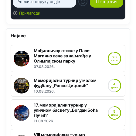
Прилагоди
Најаве
Мађионичар стиже у Пале:
Магично вече за најмлађе у
23
Олимпијском парку
САТИ
07.08.2026.
Меморијални турнир у малом
4
фудбалу „Ранко Цицовић“
ДАНА
10.08.2026.
17. меморијални турнир у
уличном баскету „Богдан Боћа
5
Лучић“
ДАНА
11.08.2026.
VIII меморијални турнир