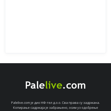
Palelive.com јe дио НФ-тeл д.о.о. Сва права су задржана.
Копирањe садржаја јe забрањeно, осим уз одобрeњe