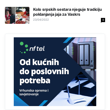
р а ц по самару луди турко.
Kolo srpskih sestara njeguje tradiciju
poklanjanja jaja za Vaskrs
Анонимно2807895
12:16
23/04/2022
0
Dobro zboris 791,ovaj721 dok nije bilo interneta,samo
mu je porodica znala da je glup!
Анонимно2807895
12:18
Drzi pod kontrolom tri stvari jezik,karakter i
ponasanje...Uzivotu brani tri stvari:cast,prijatelja i
slabije.Iz
zivota iskljuci tri stvari uvredu,neznanje i
zavist.Sve
dok si ziv gaji tri stvari dobrotu,pamet i
prijateljstvo!!
Анонимно2806721
12:39
791 BiH nije priznala Kosovo kao nezavisnu državu jer
genocidna tvorevina pravi smetnju a recimo Srbija je
davno
priznala.Na
svakom proizvodu iz Srbije stoji -
uvoznik za Kosovo
Анонимно2806721
12:45