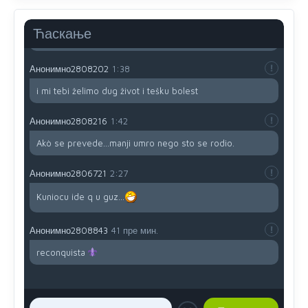
Sve i da se nekim čudom vojska Srbije "vrati" na
Kosovo-kome će se vratiti? Gdje je dobrodošla i koga
da brani? A imamo vojsku Kosova kojoj želimo svako
Ћаскање
dobro i da se što bolje opreme
Анонимно2808202
1:38
i mi tebi želimo dug život i tešku bolest
Анонимно2808216
1:42
Akò se prevede...manji umro nego sto se rodio.
Анонимно2806721
2:27
Kuniocu ide q u guz...
Анонимно2808843
41 пре мин.
reconquista