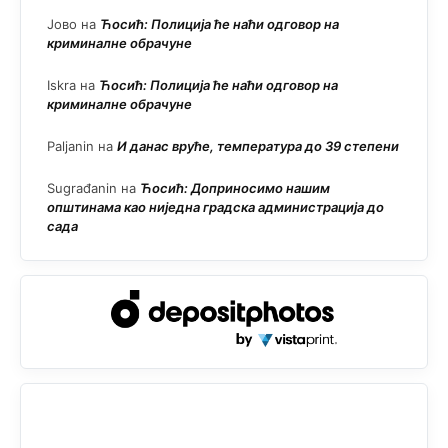
Јово
на
Ћосић: Полиција ће наћи одговор на
криминалне обрачуне
Iskra
на
Ћосић: Полиција ће наћи одговор на
криминалне обрачуне
Paljanin
на
И данас вруће, температура до 39 степени
Sugrađanin
на
Ћосић: Доприносимо нашим
општинама као ниједна градска администрација до
сада