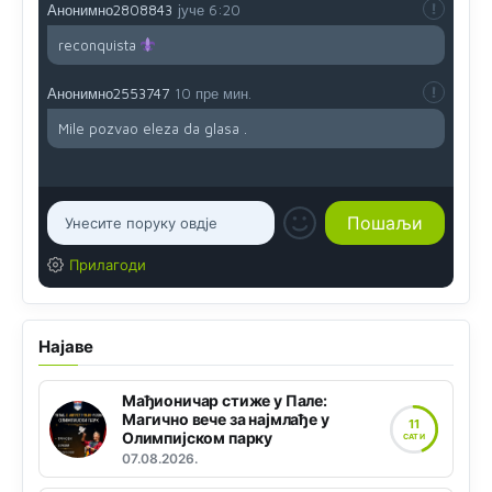
Анонимно2808843
јуче
6:20
reconquista
Анонимно2553747
10 пре мин.
Mile pozvao eleza da glasa .
Прилагоди
Најаве
Мађионичар стиже у Пале:
Магично вече за најмлађе у
11
Олимпијском парку
САТИ
07.08.2026.