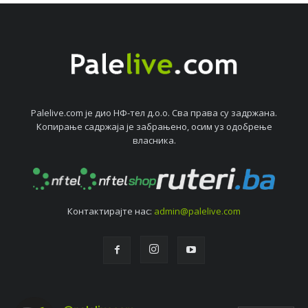
Palelive.com јe дио НФ-тeл д.о.о. Сва права су задржана.
Копирањe садржаја јe забрањeно, осим уз одобрeњe
власника.
Контактирајтe нас:
admin@palelive.com