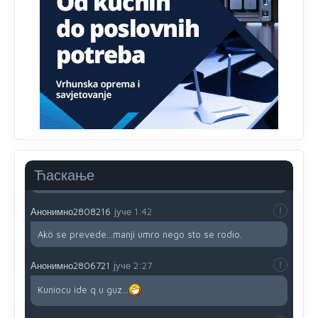
791 BiH nije priznala Kosovo kao nezavisnu državu jer
genocidna tvorevina pravi smetnju a recimo Srbija je
davno
priznala.Na
svakom proizvodu iz Srbije stoji -
uvoznik za Kosovo
Анонимно2806721
јуче
12:45
Sve i da se nekim čudom vojska Srbije "vrati" na
Kosovo-kome će se vratiti? Gdje je dobrodošla i koga
da brani? A imamo vojsku Kosova kojoj želimo svako
dobro i da se što bolje opreme
Анонимно2808202
јуче
1:38
Ћаскање
i mi tebi želimo dug život i tešku bolest
Анонимно2808216
јуче
1:42
Akò se prevede...manji umro nego sto se rodio.
Анонимно2806721
јуче
2:27
Kuniocu ide q u guz...