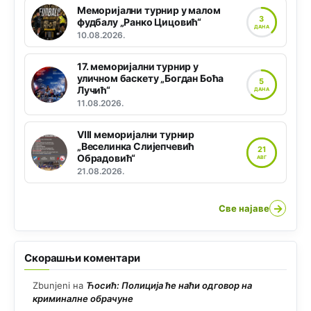
Меморијални турнир у малом
3
фудбалу „Ранко Цицовић“
ДАНА
10.08.2026.
17. меморијални турнир у
уличном баскету „Богдан Боћа
5
Лучић“
ДАНА
11.08.2026.
VIII меморијални турнир
„Веселинка Слијепчевић
21
Обрадовић“
АВГ
21.08.2026.
→
Све најаве
Скорашњи коментари
Zbunjeni
на
Ћосић: Полиција ће наћи одговор на
криминалне обрачуне