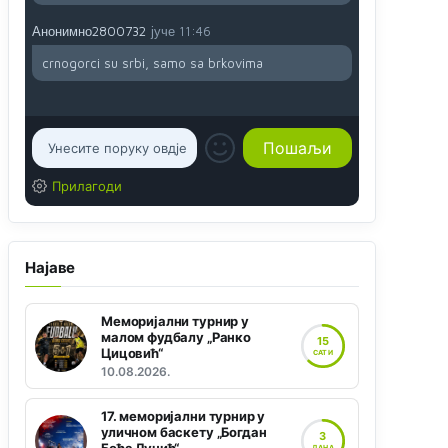
Анонимно2800732
јуче
11:46
crnogorci su srbi, samo sa brkovima
Прилагоди
Најаве
Меморијални турнир у
малом фудбалу „Ранко
15
Цицовић“
САТИ
10.08.2026.
17. меморијални турнир у
уличном баскету „Богдан
3
ДАНА