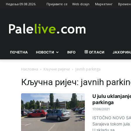
Недеља 09.08.2026.
Пријавите се
Web dizajn
Маркетинг
Времен
Palelive.com
ПОЧЕТНА
НОВОСТИ
INFO
ОГЛАСИ
ЈАХОРИН
Насловна
Кључне ријечи
Javnih parkinga
Кључна ријеч: javnih parki
U julu uklanjanj
parkinga
17/06/2021
ISTOČNO NOVO SARA
Sarajeva tokom jula 
U skladu sa...