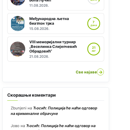
Боћа Лучић“
11.08.2026.
Међународна љетна
7
биатлон трка
ДАНА
15.08.2026.
VIII меморијални турнир
„Веселинка Слијепчевић
21
Обрадовић“
АВГ
21.08.2026.
→
Све најаве
Скорашњи коментари
Zbunjeni
на
Ћосић: Полиција ће наћи одговор
на криминалне обрачуне
Јово
на
Ћосић: Полиција ће наћи одговор на