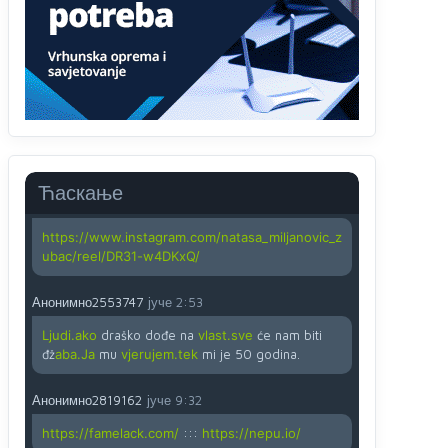
Анонимно2818605
јуче
11:45
Ovo pravilo jeste unijelo opravdan strah,
posebno kada su u pitanju starije osobe, osobe
sa slabijim vidom ili drhtavom rukom
Анонимно2819033
јуче
12:24
Yes,nekada je bila corava kutija za IZBORE a
danas su coravi biraci.
Ћаскање
Анонимно2819162
јуче
12:35
https://www.instagram.com/natasa_miljanovic_z
ubac/reel/DR31-w4DKxQ/
Анонимно2553747
јуче
2:53
Ljudi.ako
draško dođe na
vlast.sve
će nam biti
đž
aba.Ja
mu
vjerujem.tek
mi je 50 godina.
Анонимно2819162
јуче
9:32
https://famelack.com/
:::
https://nepu.io/