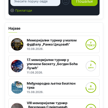
Прилагоди
Најаве
Меморијални турнир у малом
У
фудбалу „Ранко Цицовић“
ТОКУ
10.08.2026.
17. меморијални турнир у
уличном баскету „Богдан Боћа
2
Лучић“
ДАНА
11.08.2026.
Међународна љетна биатлон
6
трка
ДАНА
15.08.2026.
VIII меморијални турнир
„Веселинка Слијепчевић
21