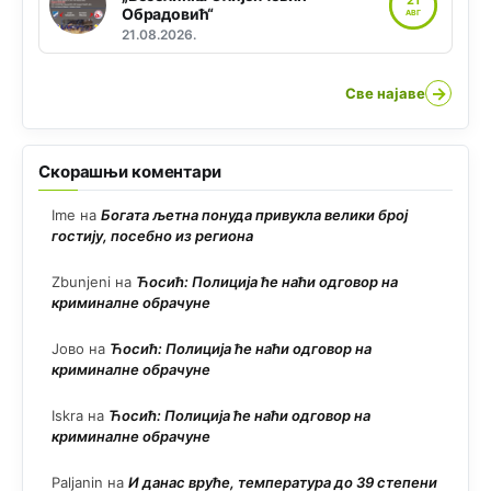
Обрадовић“
АВГ
21.08.2026.
→
Све најаве
Скорашњи коментари
Ime
на
Богата љетна понуда привукла велики број
гостију, посебно из региона
Zbunjeni
на
Ћосић: Полиција ће наћи одговор на
криминалне обрачуне
Јово
на
Ћосић: Полиција ће наћи одговор на
криминалне обрачуне
Iskra
на
Ћосић: Полиција ће наћи одговор на
криминалне обрачуне
Paljanin
на
И данас вруће, температура до 39 степени