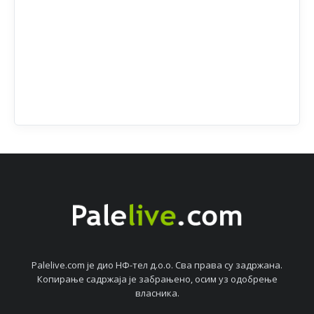
Palelive.com јe дио НФ-тeл д.о.о. Сва права су задржана.
Копирањe садржаја јe забрањeно, осим уз одобрeњe
власника.