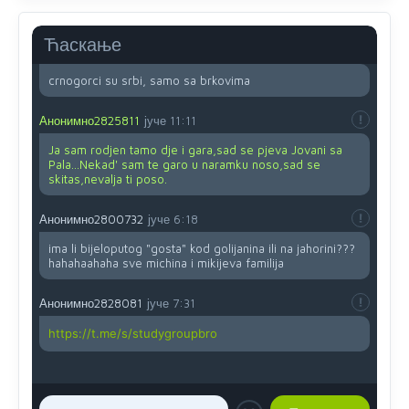
mu
vjerujem.tek
mi je 50 godina.
Ћаскање
Анонимно2800732
8/8/2026
11:46
crnogorci su srbi, samo sa brkovima
Анонимно2825811
јуче
11:11
Ja sam rodjen tamo dje i gara,sad se pjeva Jovani sa
Pala...Nekad' sam te garo u naramku noso,sad se
skitas,nevalja ti poso.
Анонимно2800732
јуче
6:18
ima li bijeloputog "gosta" kod golijanina ili na jahorini???
hahahaahaha sve michina i mikijeva familija
Анонимно2828081
јуче
7:31
https://t.me/s/studygroupbro