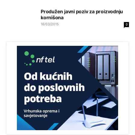
Najveći dio populacije starije od 65 godina uopšte ne
Produžen javni poziv za proizvodnju
koristi internet, niti ima pristup računarima
kornišona
16/03/2015
Анонимно2818605
8/8/2026
11:45
0
Uvođenje pravila da se umjesto dosadašnjeg znaka "X"
(krstića) kružić ispred kandidata mora u potpunosti
obojiti (popuniti) uvedeno je isključivo zbog tehničkih
zahtjeva optičkih skenera.
Анонимно2818605
8/8/2026
11:45
Ovo pravilo jeste unijelo opravdan strah, posebno kada
su u pitanju starije osobe, osobe sa slabijim vidom ili
drhtavom rukom
Анонимно2819033
8/8/2026
12:24
Yes,nekada je bila corava kutija za IZBORE a danas su
coravi biraci.
Анонимно2553747
8/8/2026
2:53
Ljudi.ako
draško dođe na
vlast.sve
će nam biti đž
aba.Ja