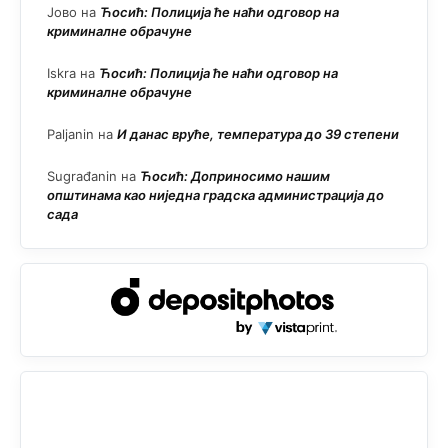
Јово
на
Ћосић: Полиција ће наћи одговор на
криминалне обрачуне
Iskra
на
Ћосић: Полиција ће наћи одговор на
криминалне обрачуне
Paljanin
на
И данас вруће, температура до 39 степени
Sugrađanin
на
Ћосић: Доприносимо нашим
општинама као ниједна градска администрација до
сада