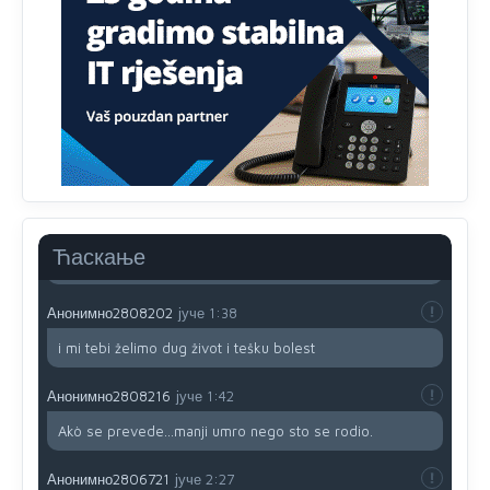
Анонимно2806721
јуче
12:39
791 BiH nije priznala Kosovo kao nezavisnu državu jer
genocidna tvorevina pravi smetnju a recimo Srbija je
davno
priznala.Na
svakom proizvodu iz Srbije stoji -
uvoznik za Kosovo
Анонимно2806721
јуче
12:45
Sve i da se nekim čudom vojska Srbije "vrati" na
Kosovo-kome će se vratiti? Gdje je dobrodošla i koga
da brani? A imamo vojsku Kosova kojoj želimo svako
Ћаскање
dobro i da se što bolje opreme
Анонимно2808202
јуче
1:38
i mi tebi želimo dug život i tešku bolest
Анонимно2808216
јуче
1:42
Akò se prevede...manji umro nego sto se rodio.
Анонимно2806721
јуче
2:27