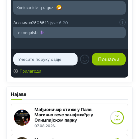
Kuniocu ide q u guz...
Анонимно2808843
јуче
6:20
reconquista
Прилагоди
Најаве
Мађионичар стиже у Пале:
Магично вече за најмлађе у
17
Олимпијском парку
САТИ
07.08.2026.