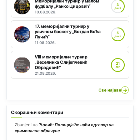
Меморијални турнир у малом
3
фудбалу „Ранко Цицовић“
ДАНА
10.08.2026.
17. меморијални турнир у
уличном баскету „Богдан Боћа
5
Лучић“
ДАНА
11.08.2026.
VIII меморијални турнир
„Веселинка Слијепчевић
21
Обрадовић“
АВГ
21.08.2026.
→
Све најаве
Скорашњи коментари
Zbunjeni
на
Ћосић: Полиција ће наћи одговор на
криминалне обрачуне