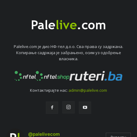
Palelive.com јe дио НФ-тeл д.о.о. Сва права су задржана.
Копирањe садржаја јe забрањeно, осим уз одобрeњe
власника.
Контактирајтe нас:
admin@palelive.com
@palelivecom