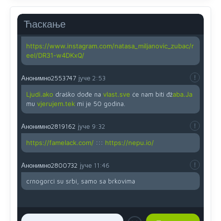
Yes,nekada je bila corava kutija za IZBORE a danas su
coravi biraci.
Ћаскање
Анонимно2819162
јуче
12:35
https://www.instagram.com/natasa_miljanovic_zubac/r
eel/DR31-w4DKxQ/
Анонимно2553747
јуче
2:53
Ljudi.ako
draško dođe na
vlast.sve
će nam biti đž
aba.Ja
mu
vjerujem.tek
mi je 50 godina.
Анонимно2819162
јуче
9:32
https://famelack.com/
:::
https://nepu.io/
Анонимно2800732
јуче
11:46
crnogorci su srbi, samo sa brkovima