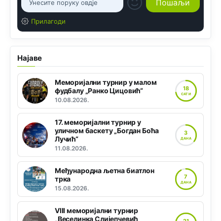
Прилагоди
Најаве
Меморијални турнир у малом
18
фудбалу „Ранко Цицовић“
САТИ
10.08.2026.
17. меморијални турнир у
уличном баскету „Богдан Боћа
3
Лучић“
ДАНА
11.08.2026.
Међународна љетна биатлон
7
трка
ДАНА
15.08.2026.
VIII меморијални турнир
„Веселинка Слијепчевић
21