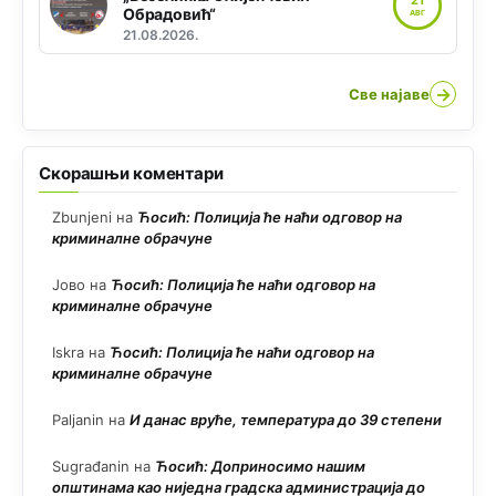
Обрадовић“
АВГ
21.08.2026.
→
Све најаве
Скорашњи коментари
Zbunjeni
на
Ћосић: Полиција ће наћи одговор на
криминалне обрачуне
Јово
на
Ћосић: Полиција ће наћи одговор на
криминалне обрачуне
Iskra
на
Ћосић: Полиција ће наћи одговор на
криминалне обрачуне
Paljanin
на
И данас вруће, температура до 39 степени
Sugrađanin
на
Ћосић: Доприносимо нашим
општинама као ниједна градска администрација до