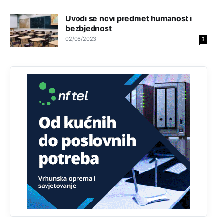
Prema podacima o informaciono-komunikacionim
tehnologijama, čak 33,4% domaćinstava u BiH uopšte
nema pristup računaru bilo koje vrste (desktop, laptop ili
Uvodi se novi predmet humanost i
tablet
bezbjednost
02/06/2023
3
Анонимно2818605
јуче
11:34
Najveći dio populacije starije od 65 godina uopšte ne
koristi internet, niti ima pristup računarima
Анонимно2818605
јуче
11:45
Uvođenje pravila da se umjesto dosadašnjeg znaka "X"
(krstića) kružić ispred kandidata mora u potpunosti
obojiti (popuniti) uvedeno je isključivo zbog tehničkih
zahtjeva optičkih skenera.
Анонимно2818605
јуче
11:45
Ovo pravilo jeste unijelo opravdan strah, posebno kada
su u pitanju starije osobe, osobe sa slabijim vidom ili
drhtavom rukom
Анонимно2819033
јуче
12:24