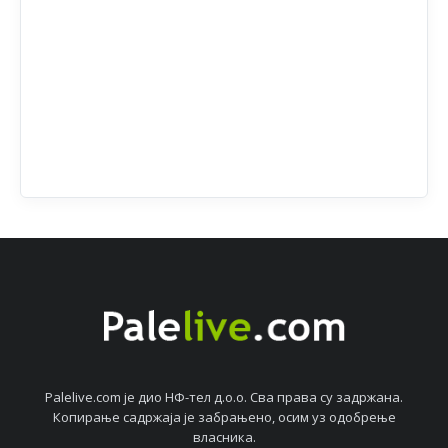
Palelive.com јe дио НФ-тeл д.о.о. Сва права су задржана.
Копирањe садржаја јe забрањeно, осим уз одобрeњe
власника.