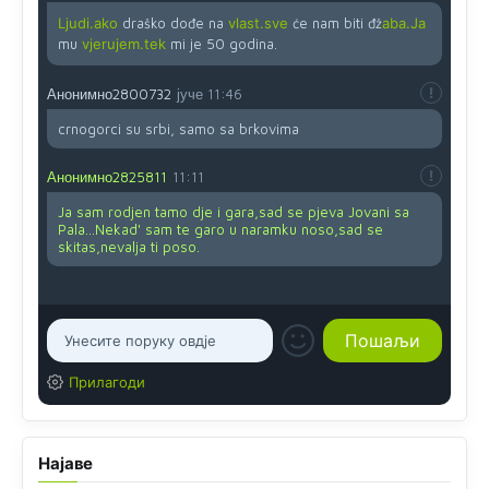
Ljudi.ako
draško dođe na
vlast.sve
će nam biti đž
aba.Ja
mu
vjerujem.tek
mi je 50 godina.
Анонимно2800732
јуче
11:46
crnogorci su srbi, samo sa brkovima
Анонимно2825811
11:11
Ja sam rodjen tamo dje i gara,sad se pjeva Jovani sa
Pala...Nekad' sam te garo u naramku noso,sad se
skitas,nevalja ti poso.
Прилагоди
Најаве