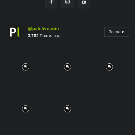
@palelivecom
Запрати
3.752
Пратилаца