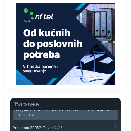
Анонимно2818605
јуче
11:34
Najveći dio populacije starije od 65 godina uopšte ne
koristi internet, niti ima pristup računarima
Анонимно2818605
јуче
11:45
Uvođenje pravila da se umjesto dosadašnjeg znaka "X"
(krstića) kružić ispred kandidata mora u potpunosti
obojiti (popuniti) uvedeno je isključivo zbog tehničkih
zahtjeva optičkih skenera.
Анонимно2818605
јуче
11:45
Ovo pravilo jeste unijelo opravdan strah, posebno kada
su u pitanju starije osobe, osobe sa slabijim vidom ili
drhtavom rukom
Анонимно2819033
јуче
12:24
Ћаскање
Yes,nekada je bila corava kutija za IZBORE a danas su
coravi biraci.
Анонимно2553747
јуче
2:53