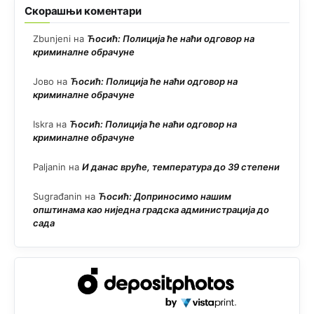
Скорашњи коментари
Zbunjeni
на
Ћосић: Полиција ће наћи одговор на
криминалне обрачуне
Јово
на
Ћосић: Полиција ће наћи одговор на
криминалне обрачуне
Iskra
на
Ћосић: Полиција ће наћи одговор на
криминалне обрачуне
Paljanin
на
И данас вруће, температура до 39 степени
Sugrađanin
на
Ћосић: Доприносимо нашим
општинама као ниједна градска администрација до
сада