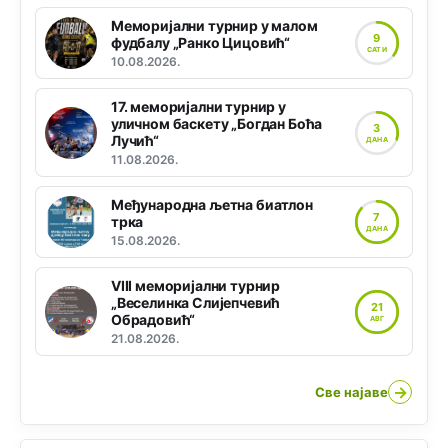
Меморијални турнир у малом
9
фудбалу „Ранко Цицовић“
САТИ
10.08.2026.
17. меморијални турнир у
уличном баскету „Богдан Боћа
3
Лучић“
ДАНА
11.08.2026.
Међународна љетна биатлон
7
трка
ДАНА
15.08.2026.
VIII меморијални турнир
„Веселинка Слијепчевић
21
Обрадовић“
АВГ
21.08.2026.
→
Све најаве