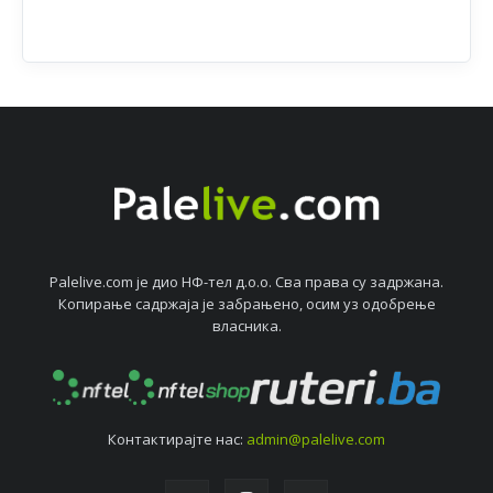
Palelive.com јe дио НФ-тeл д.о.о. Сва права су задржана.
Копирањe садржаја јe забрањeно, осим уз одобрeњe
власника.
Контактирајтe нас:
admin@palelive.com