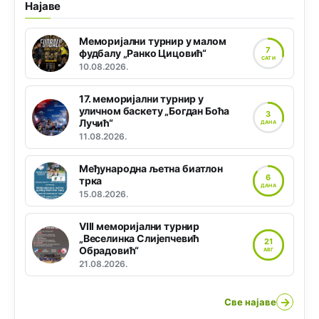
Најаве
Меморијални турнир у малом
7
фудбалу „Ранко Цицовић“
САТИ
10.08.2026.
17. меморијални турнир у
уличном баскету „Богдан Боћа
3
Лучић“
ДАНА
11.08.2026.
Међународна љетна биатлон
6
трка
ДАНА
15.08.2026.
VIII меморијални турнир
„Веселинка Слијепчевић
21
Обрадовић“
АВГ
21.08.2026.
→
Све најаве