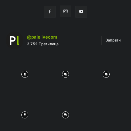
@palelivecom
Запрати
3.752
Пратилаца