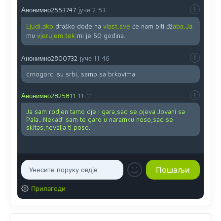
Анонимно2553747
јуче
2:53
Ljudi.ako
draško dođe na
vlast.sve
će nam biti đž
aba.Ja
mu
vjerujem.tek
mi je 50 godina.
Анонимно2800732
јуче
11:46
crnogorci su srbi, samo sa brkovima
Анонимно2825811
11:11
Ja sam rodjen tamo dje i gara,sad se pjeva Jovani sa
Pala...Nekad' sam te garo u naramku noso,sad se
skitas,nevalja ti poso.
Прилагоди