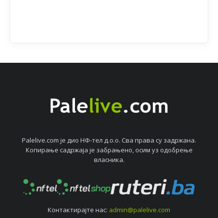
Palelive.com јe дио НФ-тeл д.о.о. Сва права су задржана.
Копирањe садржаја јe забрањeно, осим уз одобрeњe
власника.
Контактирајтe нас:
admin@palelive.com