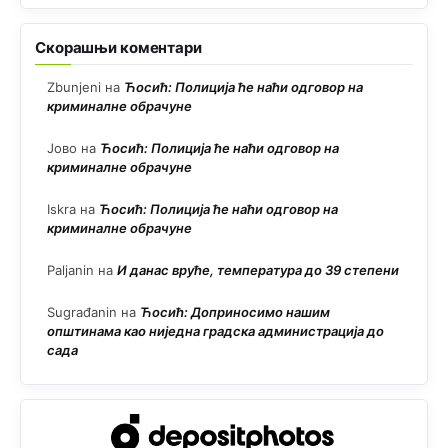
Скорашњи коментари
Zbunjeni
на
Ћосић: Полиција ће наћи одговор на
криминалне обрачуне
Јово
на
Ћосић: Полиција ће наћи одговор на
криминалне обрачуне
Iskra
на
Ћосић: Полиција ће наћи одговор на
криминалне обрачуне
Paljanin
на
И данас вруће, температура до 39 степени
Sugrađanin
на
Ћосић: Доприносимо нашим
општинама као ниједна градска администрација до
сада