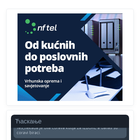
tablet
Анонимно2818605
јуче
11:34
Najveći dio populacije starije od 65 godina uopšte ne
koristi internet, niti ima pristup računarima
Анонимно2818605
јуче
11:45
Uvođenje pravila da se umjesto dosadašnjeg znaka "X"
(krstića) kružić ispred kandidata mora u potpunosti
obojiti (popuniti) uvedeno je isključivo zbog tehničkih
zahtjeva optičkih skenera.
Анонимно2818605
јуче
11:45
Ovo pravilo jeste unijelo opravdan strah, posebno kada
su u pitanju starije osobe, osobe sa slabijim vidom ili
drhtavom rukom
Анонимно2819033
јуче
12:24
Ћаскање
Yes,nekada je bila corava kutija za IZBORE a danas su
coravi biraci.