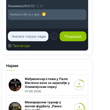
Анонимно2806721
2:27
Kuniocu ide q u guz...
Прилагоди
Најаве
Мађионичар стиже у Пале:
Магично вече за најмлађе у
2
Олимпијском парку
ДАНА
07.08.2026.
Меморијални турнир у
малом фудбалу „Ранко
4
ДАНА