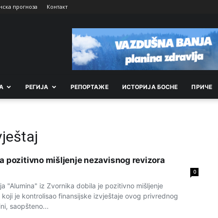
нска прогноза
Контакт
А
РEГИЈА
РEПОРТАЖE
ИСТОРИЈА БОСНЕ
ПРИЧЕ
vještaj
a pozitivno mišljenje nezavisnog revizora
0
"Alumina" iz Zvornika dobila je pozitivno mišljenje
koji je kontrolisao finansijske izvještaje ovog privrednog
ni, saopšteno...