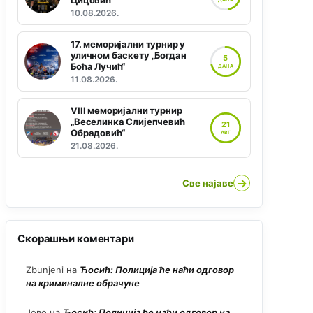
Цицовић“
10.08.2026.
17. меморијални турнир у
уличном баскету „Богдан
5
Боћа Лучић“
ДАНА
11.08.2026.
VIII меморијални турнир
„Веселинка Слијепчевић
21
Обрадовић“
АВГ
21.08.2026.
→
Све најаве
Скорашњи коментари
Zbunjeni
на
Ћосић: Полиција ће наћи одговор
на криминалне обрачуне
Јово
на
Ћосић: Полиција ће наћи одговор на