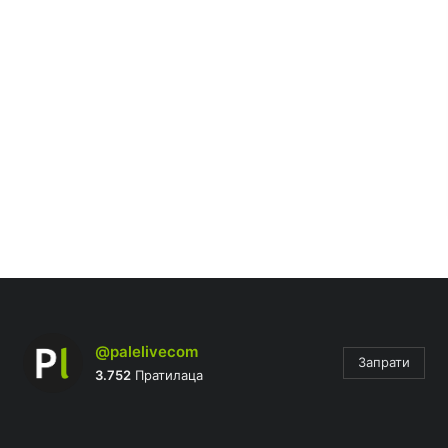
@palelivecom
Запрати
3.752
Пратилаца