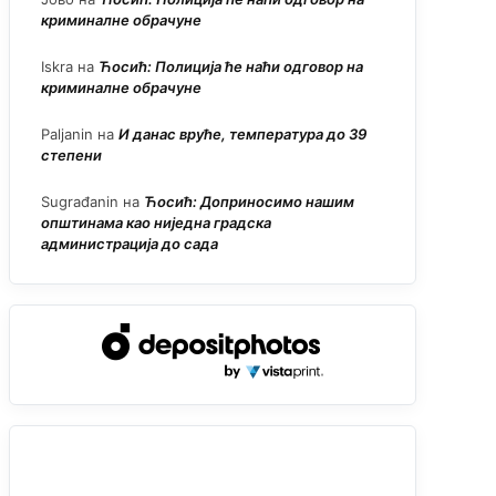
криминалне обрачуне
Iskra
на
Ћосић: Полиција ће наћи одговор на
криминалне обрачуне
Paljanin
на
И данас вруће, температура до 39
степени
Sugrađanin
на
Ћосић: Доприносимо нашим
општинама као ниједна градска
администрација до сада