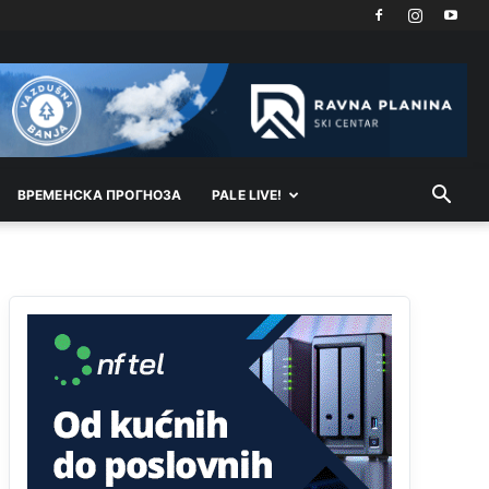
Техеран и нинџе по Палама
Анонимно2806721
11:21
Kosovo je država a manji BH entitet pokrajina.Što
se tiče arapa po Palama i Jahorini,ostavljaju vam
pare a vi se smeškate .Da ne bi možda da vam
šalju poštom a da ne dolaze? Kurko
ВРEМEНСКА ПРОГНОЗА
PALE LIVE!
Анонимно2807791
11:39
БиХ није гласала да је тзв.Косово држава.
Лупаш ко к у р а ц по самару луди турко.
Анонимно2807895
12:16
Dobro zboris 791,ovaj721 dok nije bilo
interneta,samo mu je porodica znala da je glup!
Анонимно2807895
12:18
Drzi pod kontrolom tri stvari jezik,karakter i
ponasanje...Uzivotu brani tri stvari:cast,prijatelja i
slabije.Iz
zivota iskljuci tri stvari uvredu,neznanje