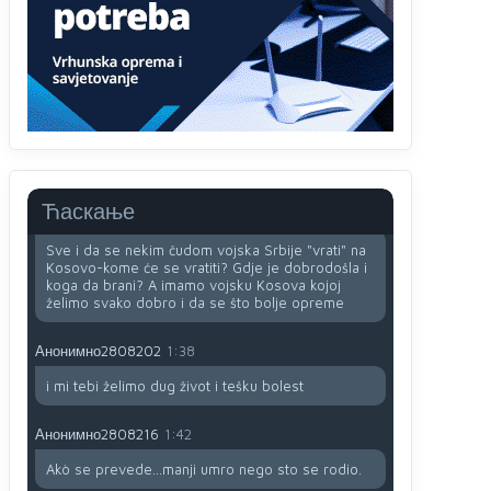
i
zavist.Sve
dok si ziv gaji tri stvari
dobrotu,pamet i prijateljstvo!!
Анонимно2806721
12:39
791 BiH nije priznala Kosovo kao nezavisnu
državu jer genocidna tvorevina pravi smetnju a
recimo Srbija je davno
priznala.Na
svakom
proizvodu iz Srbije stoji -uvoznik za Kosovo
Ћаскање
Анонимно2806721
12:45
Sve i da se nekim čudom vojska Srbije "vrati" na
Kosovo-kome će se vratiti? Gdje je dobrodošla i
koga da brani? A imamo vojsku Kosova kojoj
želimo svako dobro i da se što bolje opreme
Анонимно2808202
1:38
i mi tebi želimo dug život i tešku bolest
Анонимно2808216
1:42
Akò se prevede...manji umro nego sto se rodio.