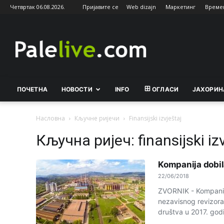
Четвртак 06.08.2026.
Пријавите се
Web dizajn
Маркетинг
Време
Palelive.com
ПОЧЕТНА
НОВОСТИ
INFO
ОГЛАСИ
ЈАХОРИН
Насловна
Кључне ријечи
Finansijski izvještaj
Кључна ријеч: finansijski iz
Kompanija dobil
22/06/2018
ZVORNIK - Kompanija 
nezavisnog revizora 
društva u 2017. godi