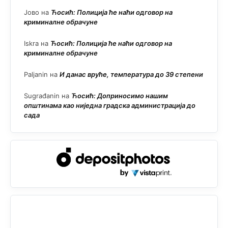
Јово
на
Ћосић: Полиција ће наћи одговор на
криминалне обрачуне
Iskra
на
Ћосић: Полиција ће наћи одговор на
криминалне обрачуне
Paljanin
на
И данас вруће, температура до 39 степени
Sugrađanin
на
Ћосић: Доприносимо нашим
општинама као ниједна градска администрација до
сада