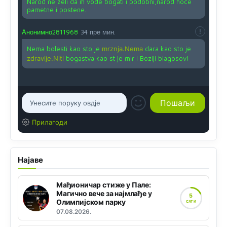
Narod ne zeli da ih vode bogati i podobni,narod hoce
pametne i postene.
Анонимно2811968
34 пре мин.
Nema bolesti kao sto je
mrznja.Nema
dara kao sto je
zdravlje.Niti
bogastva kao st je mir i Boziji blagosov!
Прилагоди
Најаве
Мађионичар стиже у Пале:
Магично вече за најмлађе у
5
Олимпијском парку
САТИ
07.08.2026.