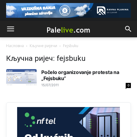
Mile pozvao eleza da glasa .
Анонимно2808843
9:52
Насловна
Кључне ријечи
Fejsbuku
Кључна ријеч: fejsbuku
Počelo organizovanje protesta na
„Fejsbuku“
15/07/2011
0
Анонимно2810587
11:11
Evo dasak vijetra s Romanije,neko iz publike povika,ma
pusti ih ciganija...pocetkom ovog vjeka,neko rece za
Radovana i Ratka kaki su oni srbi...i poce dalje da
besjedi znam ja dobro sta je bilo u Ag-ci...
Анонимно2810587
11:13