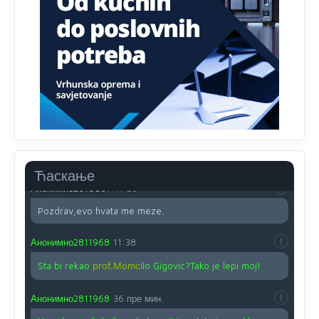
Proguglajte
Анонимно2810587
11:21
O kako su cudni lvi ljudi,uzeli bi sve da mogu...a ja srce
svima fajem,radujem se tudjoj sreci.I ko ima i ko nema
na iso ce mjesto leci!
Анонимно2810587
11:24
Nije u svijetu problem,nahraniti siromasnd,kako nahraniti
bogate!?
Ћаскање
Анонимно2810587
11:26
Pozdrav,evo hvata me meze.
Анонимно2811968
11:38
Sta bi rekao
prof.Momcil
o Gigovic?Tako je lepi moj!
Анонимно2811968
36 пре мин.