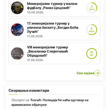
Меморијални турнир у малом
3
фудбалу „Ранко Цицовић“
ДАНА
10.08.2026.
17. меморијални турнир у
уличном баскету „Богдан Боћа
5
Лучић“
ДАНА
11.08.2026.
VIII меморијални турнир
„Веселинка Слијепчевић
21
Обрадовић“
АВГ
21.08.2026.
→
Све најаве
Скорашњи коментари
Zbunjeni
на
Ћосић: Полиција ће наћи одговор на
криминалне обрачуне