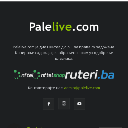
Palelive.com јe дио НФ-тeл д.о.о. Сва права су задржана.
Копирањe садржаја јe забрањeно, осим уз одобрeњe
власника.
Контактирајтe нас:
admin@palelive.com