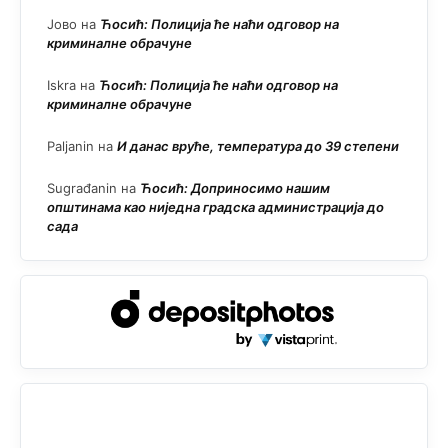
Јово
на
Ћосић: Полиција ће наћи одговор на
криминалне обрачуне
Iskra
на
Ћосић: Полиција ће наћи одговор на
криминалне обрачуне
Paljanin
на
И данас вруће, температура до 39 степени
Sugrađanin
на
Ћосић: Доприносимо нашим
општинама као ниједна градска администрација до
сада