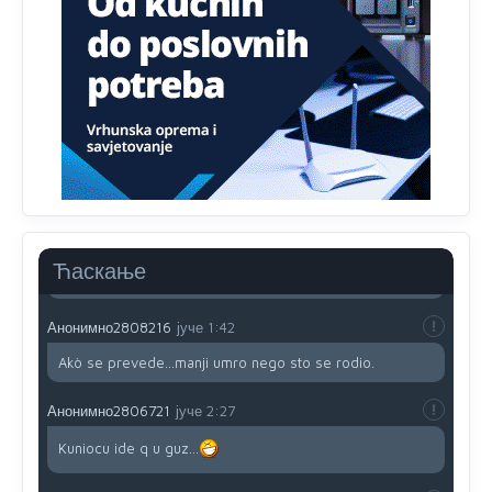
791 BiH nije priznala Kosovo kao nezavisnu državu jer
genocidna tvorevina pravi smetnju a recimo Srbija je
davno
priznala.Na
svakom proizvodu iz Srbije stoji -
uvoznik za Kosovo
Анонимно2806721
јуче
12:45
Sve i da se nekim čudom vojska Srbije "vrati" na
Kosovo-kome će se vratiti? Gdje je dobrodošla i koga
da brani? A imamo vojsku Kosova kojoj želimo svako
dobro i da se što bolje opreme
Анонимно2808202
јуче
1:38
Ћаскање
i mi tebi želimo dug život i tešku bolest
Анонимно2808216
јуче
1:42
Akò se prevede...manji umro nego sto se rodio.
Анонимно2806721
јуче
2:27
Kuniocu ide q u guz...