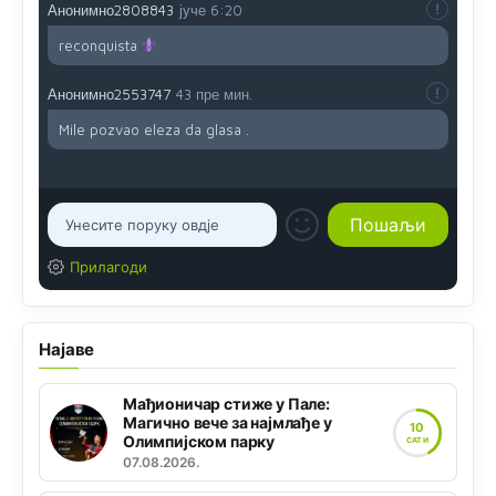
Анонимно2808843
јуче
6:20
reconquista
Анонимно2553747
43 пре мин.
Mile pozvao eleza da glasa .
Прилагоди
Најаве
Мађионичар стиже у Пале:
Магично вече за најмлађе у
10
Олимпијском парку
САТИ
07.08.2026.