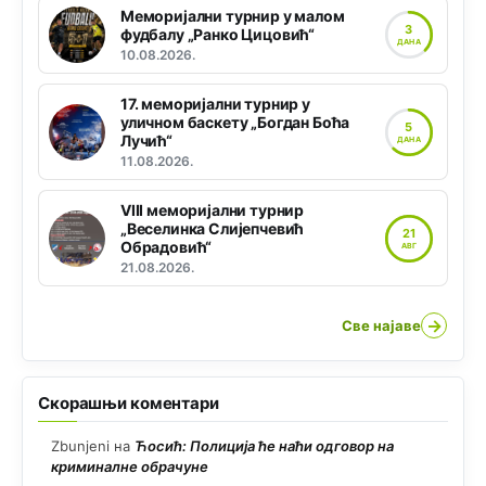
Меморијални турнир у малом
3
фудбалу „Ранко Цицовић“
ДАНА
10.08.2026.
17. меморијални турнир у
уличном баскету „Богдан Боћа
5
Лучић“
ДАНА
11.08.2026.
VIII меморијални турнир
„Веселинка Слијепчевић
21
Обрадовић“
АВГ
21.08.2026.
→
Све најаве
Скорашњи коментари
Zbunjeni
на
Ћосић: Полиција ће наћи одговор на
криминалне обрачуне