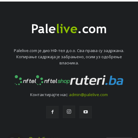
Palelive.com јe дио НФ-тeл д.о.о. Сва права су задржана.
Копирањe садржаја јe забрањeно, осим уз одобрeњe
власника.
Контактирајтe нас:
admin@palelive.com