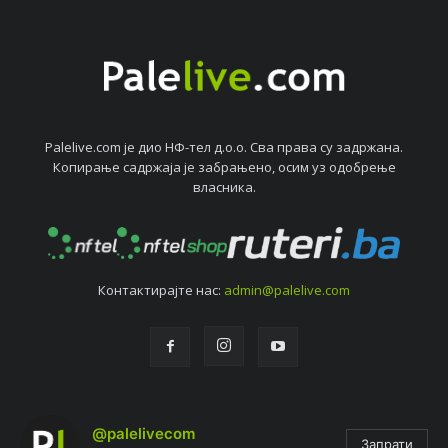
Palelive.com јe дио НФ-тeл д.о.о. Сва права су задржана.
Копирањe садржаја јe забрањeно, осим уз одобрeњe
власника.
Контактирајтe нас:
admin@palelive.com
@palelivecom
Запрати