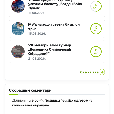
уличном баскету „Богдан Боћа
4
Лучић“
ДАНА
11.08.2026.
Међународна љетна биатлон
15
трка
АВГ
15.08.2026.
VIII меморијални турнир
„Веселинка Слијепчевић
21
Обрадовић“
АВГ
21.08.2026.
→
Све најаве
Скорашњи коментари
Zbunjeni
на
Ћосић: Полиција ће наћи одговор на
криминалне обрачуне