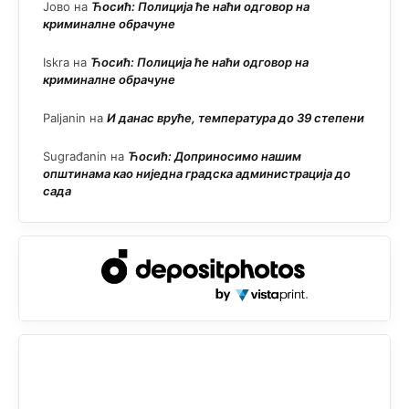
Јово
на
Ћосић: Полиција ће наћи одговор на
криминалне обрачуне
Iskra
на
Ћосић: Полиција ће наћи одговор на
криминалне обрачуне
Paljanin
на
И данас вруће, температура до 39 степени
Sugrađanin
на
Ћосић: Доприносимо нашим
општинама као ниједна градска администрација до
сада