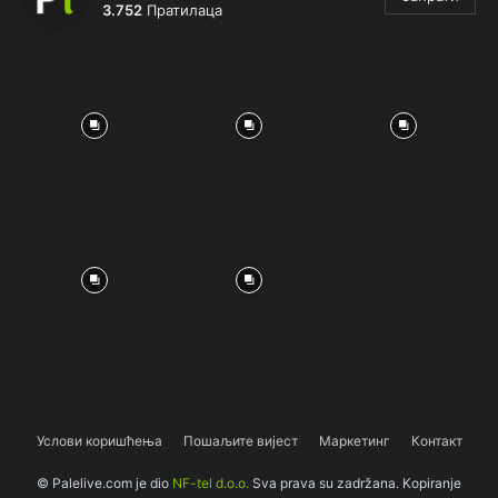
3.752
Пратилаца
Услови коришћења
Пошаљите вијест
Маркетинг
Контакт
© Palelive.com je dio
NF-tel d.o.o.
Sva prava su zadržana. Kopiranje