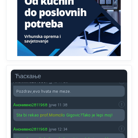
Proguglajte
Анонимно2810587
јуче
11:21
O kako su cudni lvi ljudi,uzeli bi sve da mogu...a ja srce
svima fajem,radujem se tudjoj sreci.I ko ima i ko nema
na iso ce mjesto leci!
Анонимно2810587
јуче
11:24
Nije u svijetu problem,nahraniti siromasnd,kako nahraniti
bogate!?
Ћаскање
Анонимно2810587
јуче
11:26
Pozdrav,evo hvata me meze.
Анонимно2811968
јуче
11:38
Sta bi rekao
prof.Momcil
o Gigovic?Tako je lepi moj!
Анонимно2811968
јуче
12:34