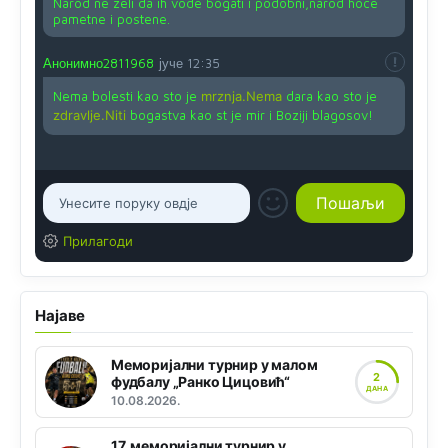
Narod ne zeli da ih vode bogati i podobni,narod hoce
pametne i postene.
Анонимно2811968
јуче
12:35
Nema bolesti kao sto je
mrznja.Nema
dara kao sto je
zdravlje.Niti
bogastva kao st je mir i Boziji blagosov!
Прилагоди
Најаве
Меморијални турнир у малом
2
фудбалу „Ранко Цицовић“
ДАНА
10.08.2026.
17. меморијални турнир у