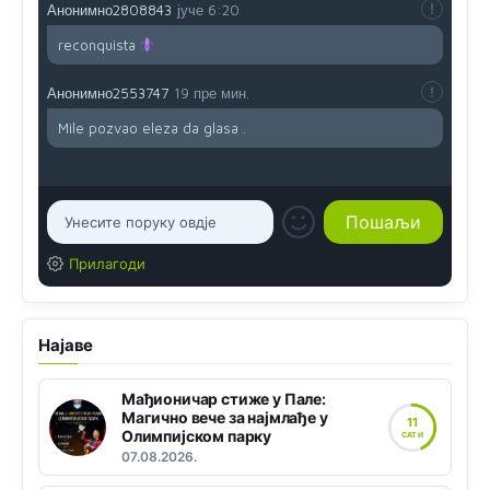
Анонимно2808843
јуче
6:20
reconquista
Анонимно2553747
19 пре мин.
Mile pozvao eleza da glasa .
Прилагоди
Најаве
Мађионичар стиже у Пале:
Магично вече за најмлађе у
11
Олимпијском парку
САТИ
07.08.2026.