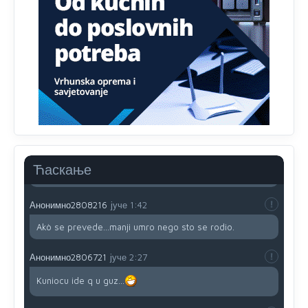
791 BiH nije priznala Kosovo kao nezavisnu državu jer
genocidna tvorevina pravi smetnju a recimo Srbija je
davno
priznala.Na
svakom proizvodu iz Srbije stoji -
uvoznik za Kosovo
Анонимно2806721
јуче
12:45
Sve i da se nekim čudom vojska Srbije "vrati" na
Kosovo-kome će se vratiti? Gdje je dobrodošla i koga
da brani? A imamo vojsku Kosova kojoj želimo svako
dobro i da se što bolje opreme
Анонимно2808202
јуче
1:38
Ћаскање
i mi tebi želimo dug život i tešku bolest
Анонимно2808216
јуче
1:42
Akò se prevede...manji umro nego sto se rodio.
Анонимно2806721
јуче
2:27
Kuniocu ide q u guz...