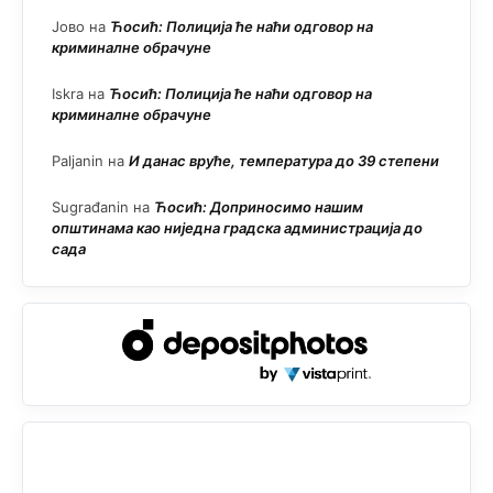
Јово
на
Ћосић: Полиција ће наћи одговор на
криминалне обрачуне
Iskra
на
Ћосић: Полиција ће наћи одговор на
криминалне обрачуне
Paljanin
на
И данас вруће, температура до 39 степени
Sugrađanin
на
Ћосић: Доприносимо нашим
општинама као ниједна градска администрација до
сада