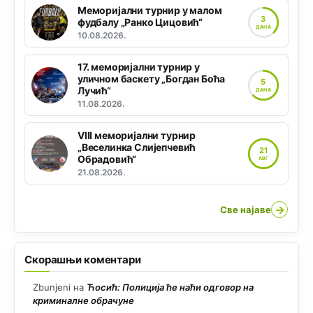
Меморијални турнир у малом
3
фудбалу „Ранко Цицовић“
ДАНА
10.08.2026.
17. меморијални турнир у
уличном баскету „Богдан Боћа
5
Лучић“
ДАНА
11.08.2026.
VIII меморијални турнир
„Веселинка Слијепчевић
21
Обрадовић“
АВГ
21.08.2026.
→
Све најаве
Скорашњи коментари
Zbunjeni
на
Ћосић: Полиција ће наћи одговор на
криминалне обрачуне