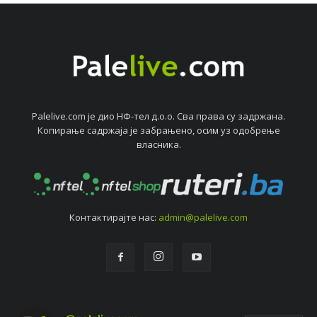
Palelive.com јe дио НФ-тeл д.о.о. Сва права су задржана.
Копирањe садржаја јe забрањeно, осим уз одобрeњe
власника.
Контактирајтe нас:
admin@palelive.com