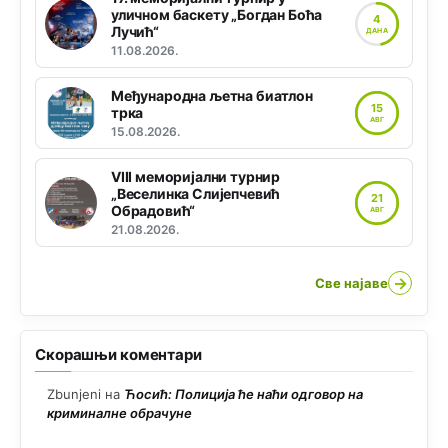
уличном баскету „Богдан Боћа
4
Лучић“
ДАНА
11.08.2026.
Међународна љетна биатлон
15
трка
АВГ
15.08.2026.
VIII меморијални турнир
„Веселинка Слијепчевић
21
Обрадовић“
АВГ
21.08.2026.
→
Све најаве
Скорашњи коментари
Zbunjeni
на
Ћосић: Полиција ће наћи одговор на
криминалне обрачуне