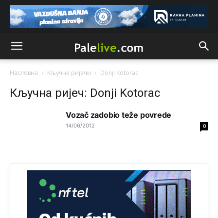
reconquista
Анонимно2810587
јуче
11:11
Evo dasak vijetra s Romanije,neko iz publike povika,ma
pusti ih ciganija...pocetkom ovog vjeka,neko rece za
Radovana i Ratka kaki su oni srbi...i poce dalje da
besjedi znam ja dobro sta je bilo u Ag-ci...
Насловна
Кључне ријечи
Donji Kotorac
Анонимно2810587
јуче
11:13
Кључна ријеч: Donji Kotorac
Proguglajte
Vozač zadobio teže povrede
Анонимно2810587
јуче
11:21
14/06/2012
0
O kako su cudni lvi ljudi,uzeli bi sve da mogu...a ja srce
svima fajem,radujem se tudjoj sreci.I ko ima i ko nema
na iso ce mjesto leci!
Анонимно2810587
јуче
11:24
Nije u svijetu problem,nahraniti siromasnd,kako nahraniti
bogate!?