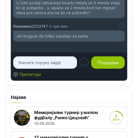
U SAD poslje zatvaranja biracki mesta,za 5 minuta znaju
ko je pobjedio... u Japanu za 2 minuta,kod nas mjesec
dana pre izbora zna se ko ce pobediti!!
Анонимно2553747
9 пре мин.
Jel moguće da toliko zaostaju za nama..
Прилагоди
Најаве
Меморијални турнир у малом
2
фудбалу „Ранко Цицовић“
ДАНА
10.08.2026.
17. меморијални турнир у