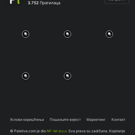
3.752
Пратилаца
Услови коришћења
Пошаљите вијест
Маркетинг
Контакт
© Palelive.com je dio
NF-tel d.o.o.
Sva prava su zadržana. Kopiranje