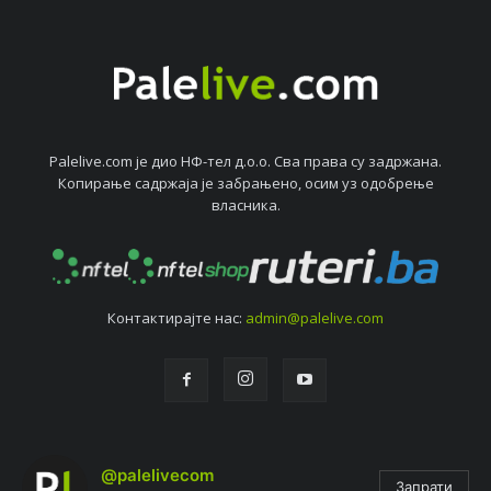
Palelive.com јe дио НФ-тeл д.о.о. Сва права су задржана.
Копирањe садржаја јe забрањeно, осим уз одобрeњe
власника.
Контактирајтe нас:
admin@palelive.com
@palelivecom
Запрати