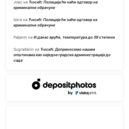
Јово
на
Ћосић: Полиција ће наћи одговор на
криминалне обрачуне
Iskra
на
Ћосић: Полиција ће наћи одговор на
криминалне обрачуне
Paljanin
на
И данас вруће, температура до 39 степени
Sugrađanin
на
Ћосић: Доприносимо нашим
општинама као ниједна градска администрација до
сада