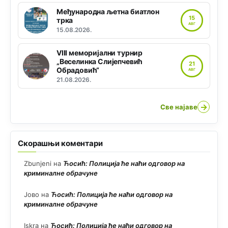
Међународна љетна биатлон
15
трка
АВГ
15.08.2026.
VIII меморијални турнир
„Веселинка Слијепчевић
21
Обрадовић“
АВГ
21.08.2026.
→
Све најаве
Скорашњи коментари
Zbunjeni
на
Ћосић: Полиција ће наћи одговор на
криминалне обрачуне
Јово
на
Ћосић: Полиција ће наћи одговор на
криминалне обрачуне
Iskra
на
Ћосић: Полиција ће наћи одговор на