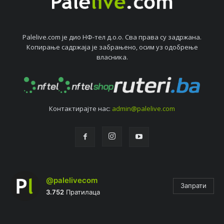
Palelive.com јe дио НФ-тeл д.о.о. Сва права су задржана.
Копирањe садржаја јe забрањeно, осим уз одобрeњe
власника.
Контактирајтe нас:
admin@palelive.com
@palelivecom
Запрати
3.752
Пратилаца