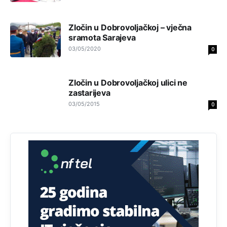
Анонимно2818605
11:17
Sa ovim procentom, Bosna i Hercegovina ima najvišu
Zločin u Dobrovoljačkoj – vječna
stopu nepismenosti u regionu.
sramota Sarajeva
03/05/2020
Анонимно2818605
11:21
0
Najveći rizik sa nepismenim stanovništvom je "kupovina
glasova" i manipulacija kroz fiktivne pomoćnike (koji
Zločin u Dobrovoljačkoj ulici ne
zapravo glasaju po nalogu političkih partija, a ne po želji
birača).
zastarijeva
03/05/2015
0
Анонимно2818605
11:28
Prema zvaničnim podacima Agencije za statistiku BiH, u
Bosni i Hercegovini je 1.229.972 građana informatički
nepismeno, što čini 38,7% ukupnog stanovništva starijeg
od 10 godina
Анонимно2818605
11:30
Prema podacima o informaciono-komunikacionim
tehnologijama, čak 33,4% domaćinstava u BiH uopšte
nema pristup računaru bilo koje vrste (desktop, laptop ili
tablet