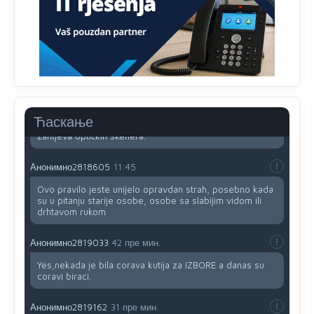
Анонимно2818605
11:34
Najveći dio populacije starije od 65 godina uopšte ne
koristi internet, niti ima pristup računarima
Анонимно2818605
11:45
Uvođenje pravila da se umjesto dosadašnjeg znaka "X"
(krstića) kružić ispred kandidata mora u potpunosti
Ћаскање
obojiti (popuniti) uvedeno je isključivo zbog tehničkih
zahtjeva optičkih skenera.
Анонимно2818605
11:45
Ovo pravilo jeste unijelo opravdan strah, posebno kada
su u pitanju starije osobe, osobe sa slabijim vidom ili
drhtavom rukom
Анонимно2819033
42 пре мин.
Yes,nekada je bila corava kutija za IZBORE a danas su
coravi biraci.
Анонимно2819162
31 пре мин.