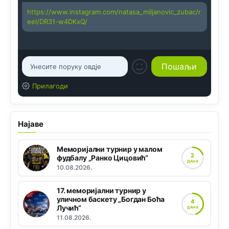
https://www.instagram.com/natasa_miljanovic_zubac/r
eel/DR31-w4DKxQ/
Прилагоди
Најаве
Меморијални турнир у малом
2
фудбалу „Ранко Цицовић“
ДАНА
10.08.2026.
17. меморијални турнир у
уличном баскету „Богдан Боћа
4
Лучић“
ДАНА
11.08.2026.