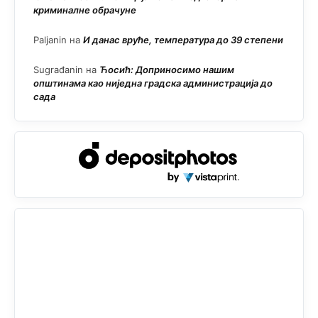
криминалне обрачуне
Paljanin
на
И данас вруће, температура до 39 степени
Sugrađanin
на
Ћосић: Доприносимо нашим
општинама као ниједна градска администрација до
сада