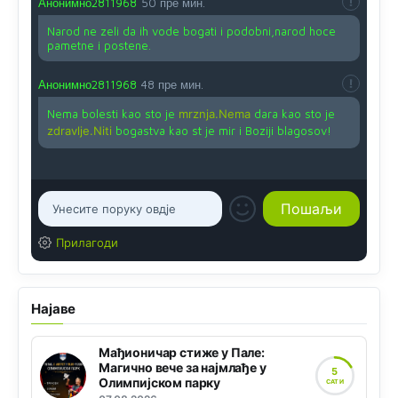
Анонимно2811968
50 пре мин.
Narod ne zeli da ih vode bogati i podobni,narod hoce
pametne i postene.
Анонимно2811968
48 пре мин.
Nema bolesti kao sto je
mrznja.Nema
dara kao sto je
zdravlje.Niti
bogastva kao st je mir i Boziji blagosov!
Прилагоди
Најаве
Мађионичар стиже у Пале:
Магично вече за најмлађе у
5
Олимпијском парку
САТИ