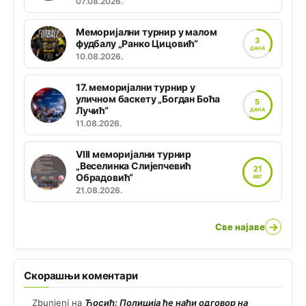
07.08.2026.
Меморијални турнир у малом
3
фудбалу „Ранко Цицовић“
ДАНА
10.08.2026.
17. меморијални турнир у
уличном баскету „Богдан Боћа
5
Лучић“
ДАНА
11.08.2026.
VIII меморијални турнир
„Веселинка Слијепчевић
21
Обрадовић“
АВГ
21.08.2026.
→
Све најаве
Скорашњи коментари
Zbunjeni
на
Ћосић: Полиција ће наћи одговор на