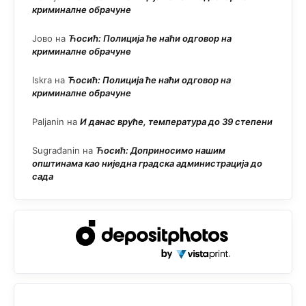
криминалне обрачуне
Јово
на
Ћосић: Полиција ће наћи одговор на
криминалне обрачуне
Iskra
на
Ћосић: Полиција ће наћи одговор на
криминалне обрачуне
Paljanin
на
И данас вруће, температура до 39 степени
Sugrađanin
на
Ћосић: Доприносимо нашим
општинама као ниједна градска администрација до
сада