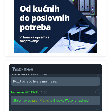
Анонимно2810587
11:13
Proguglajte
Анонимно2810587
11:21
O kako su cudni lvi ljudi,uzeli bi sve da mogu...a ja srce
svima fajem,radujem se tudjoj sreci.I ko ima i ko nema
na iso ce mjesto leci!
Анонимно2810587
11:24
Nije u svijetu problem,nahraniti siromasnd,kako nahraniti
bogate!?
Ћаскање
Анонимно2810587
11:26
Pozdrav,evo hvata me meze.
Анонимно2811968
11:38
Sta bi rekao
prof.Momcil
o Gigovic?Tako je lepi moj!