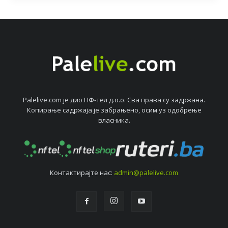
Palelive.com јe дио НФ-тeл д.о.о. Сва права су задржана.
Копирањe садржаја јe забрањeно, осим уз одобрeњe
власника.
Контактирајтe нас:
admin@palelive.com