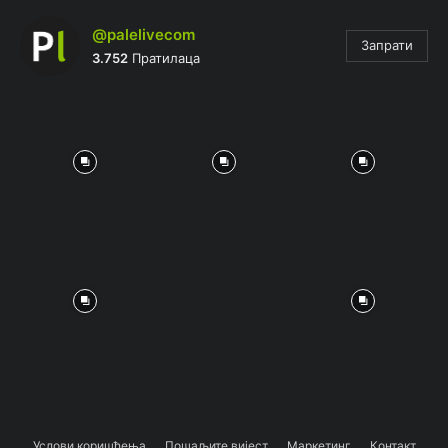
@palelivecom
Запрати
3.752
Пратилаца
Услови коришћења
Пошаљите вијест
Маркетинг
Контакт