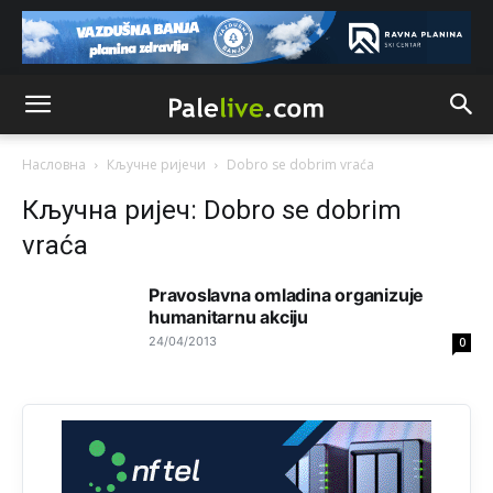
Анонимно2553747
6:49
Mile pozvao eleza da glasa .
Анонимно2808843
9:52
Насловна
Кључне ријечи
Dobro se dobrim vraća
Кључна ријеч: Dobro se dobrim
vraća
Pravoslavna omladina organizuje
humanitarnu akciju
24/04/2013
0
Анонимно2810587
11:11
Evo dasak vijetra s Romanije,neko iz publike povika,ma
pusti ih ciganija...pocetkom ovog vjeka,neko rece za
Radovana i Ratka kaki su oni srbi...i poce dalje da
besjedi znam ja dobro sta je bilo u Ag-ci...