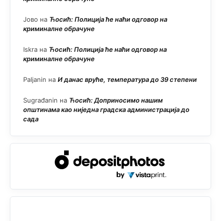
Јово
на
Ћосић: Полиција ће наћи одговор на
криминалне обрачуне
Iskra
на
Ћосић: Полиција ће наћи одговор на
криминалне обрачуне
Paljanin
на
И данас вруће, температура до 39 степени
Sugrađanin
на
Ћосић: Доприносимо нашим
општинама као ниједна градска администрација до
сада