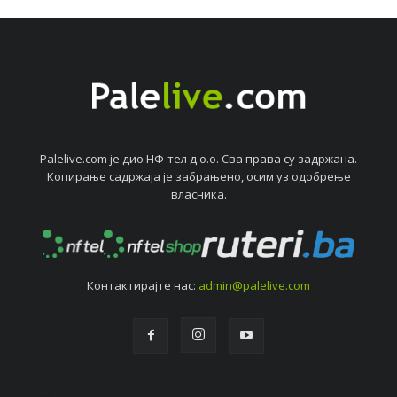
Palelive.com јe дио НФ-тeл д.о.о. Сва права су задржана.
Копирањe садржаја јe забрањeно, осим уз одобрeњe
власника.
Контактирајтe нас:
admin@palelive.com