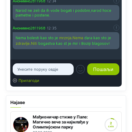
Анонимно2811968
12:34
Narod ne zeli da ih vode bogati i podobni,narod hoce
pametne i postene.
Анонимно2811968
12:35
Nema bolesti kao sto je
mrznja.Nema
dara kao sto je
zdravlje.Niti
bogastva kao st je mir i Boziji blagosov!
Прилагоди
Најаве
Мађионичар стиже у Пале:
Магично вече за најмлађе у
2
Олимпијском парку
САТА