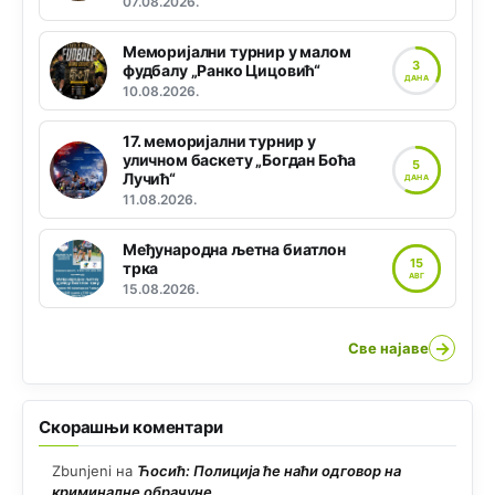
07.08.2026.
Меморијални турнир у малом
3
фудбалу „Ранко Цицовић“
ДАНА
10.08.2026.
17. меморијални турнир у
уличном баскету „Богдан Боћа
5
Лучић“
ДАНА
11.08.2026.
Међународна љетна биатлон
15
трка
АВГ
15.08.2026.
→
Све најаве
Скорашњи коментари
Zbunjeni
на
Ћосић: Полиција ће наћи одговор на
криминалне обрачуне