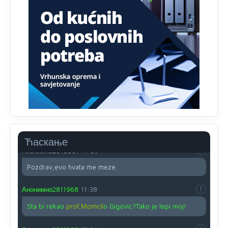
Анонимно2810587
11:13
Proguglajte
Анонимно2810587
11:21
O kako su cudni lvi ljudi,uzeli bi sve da mogu...a ja srce
svima fajem,radujem se tudjoj sreci.I ko ima i ko nema
na iso ce mjesto leci!
Анонимно2810587
11:24
Nije u svijetu problem,nahraniti siromasnd,kako nahraniti
bogate!?
Ћаскање
Анонимно2810587
11:26
Pozdrav,evo hvata me meze.
Анонимно2811968
11:38
Sta bi rekao
prof.Momcil
o Gigovic?Tako je lepi moj!