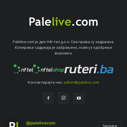
Palelive.com јe дио НФ-тeл д.о.о. Сва права су задржана.
Копирањe садржаја јe забрањeно, осим уз одобрeњe
власника.
Контактирајтe нас:
admin@palelive.com
@palelivecom
Запрати