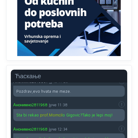
Proguglajte
Анонимно2810587
јуче
11:21
O kako su cudni lvi ljudi,uzeli bi sve da mogu...a ja srce
svima fajem,radujem se tudjoj sreci.I ko ima i ko nema
na iso ce mjesto leci!
Анонимно2810587
јуче
11:24
Nije u svijetu problem,nahraniti siromasnd,kako nahraniti
bogate!?
Ћаскање
Анонимно2810587
јуче
11:26
Pozdrav,evo hvata me meze.
Анонимно2811968
јуче
11:38
Sta bi rekao
prof.Momcil
o Gigovic?Tako je lepi moj!
Анонимно2811968
јуче
12:34