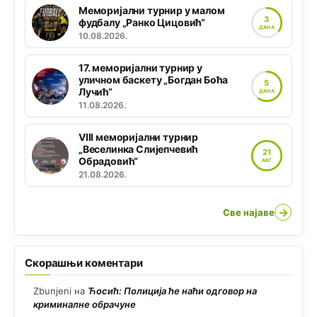
Меморијални турнир у малом
3
фудбалу „Ранко Цицовић“
ДАНА
10.08.2026.
17. меморијални турнир у
уличном баскету „Богдан Боћа
5
Лучић“
ДАНА
11.08.2026.
VIII меморијални турнир
„Веселинка Слијепчевић
21
Обрадовић“
АВГ
21.08.2026.
→
Све најаве
Скорашњи коментари
Zbunjeni
на
Ћосић: Полиција ће наћи одговор на
криминалне обрачуне