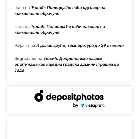
Јово
на
Ћосић: Полиција ће наћи одговор на
криминалне обрачуне
Iskra
на
Ћосић: Полиција ће наћи одговор на
криминалне обрачуне
Paljanin
на
И данас вруће, температура до 39 степени
Sugrađanin
на
Ћосић: Доприносимо нашим
општинама као ниједна градска администрација до
сада