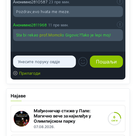
Анонимно2810587
23 пре мин.
Pozdrav,evo hvata me meze.
Анонимно2811968
11 пре мин.
Sta bi rekao
prof.Momcil
o Gigovic?Tako je lepi moj!
Прилагоди
Најаве
Мађионичар стиже у Пале:
Магично вече за најмлађе у
6
Олимпијском парку
САТИ
07.08.2026.