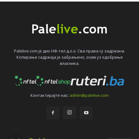
Palelive.com јe дио НФ-тeл д.о.о. Сва права су задржана.
Копирањe садржаја јe забрањeно, осим уз одобрeњe
власника.
Контактирајтe нас:
admin@palelive.com