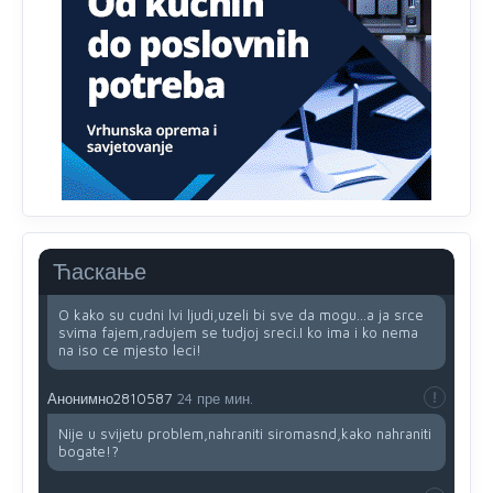
Анонимно2810587
38 пре мин.
Evo dasak vijetra s Romanije,neko iz publike povika,ma
pusti ih ciganija...pocetkom ovog vjeka,neko rece za
Radovana i Ratka kaki su oni srbi...i poce dalje da
besjedi znam ja dobro sta je bilo u Ag-ci...
Анонимно2810587
35 пре мин.
Proguglajte
Ћаскање
Анонимно2810587
27 пре мин.
O kako su cudni lvi ljudi,uzeli bi sve da mogu...a ja srce
svima fajem,radujem se tudjoj sreci.I ko ima i ko nema
na iso ce mjesto leci!
Анонимно2810587
24 пре мин.
Nije u svijetu problem,nahraniti siromasnd,kako nahraniti
bogate!?