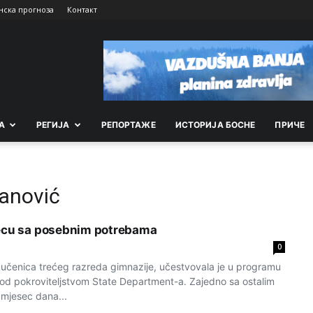
нска прогноза
Контакт
А
РEГИЈА
РEПОРТАЖE
ИСТОРИЈА БОСНЕ
ПРИЧЕ
anović
jecu sa posebnim potrebama
0
učenica trećeg razreda gimnazije, učestvovala je u programu
od pokroviteljstvom State Department-a. Zajedno sa ostalim
 mjesec dana...