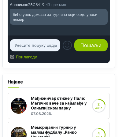
Анонимно2806419
43 пре мин.
биће увек држава за турчина који овде уноси
немир
Прилагоди
Најаве
Мађионичар стиже у Пале:
Магично вече за најмлађе у
2
Олимпијском парку
ДАНА
07.08.2026.
Меморијални турнир у
малом фудбалу „Ранко
4
ДАНА