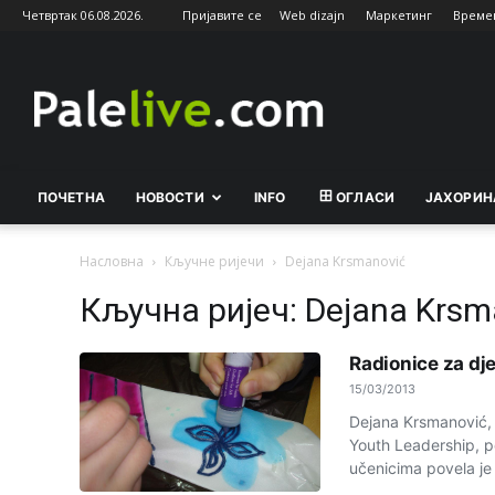
Четвртак 06.08.2026.
Пријавите се
Web dizajn
Маркетинг
Време
Palelive.com
ПОЧЕТНА
НОВОСТИ
INFO
ОГЛАСИ
ЈАХОРИН
Насловна
Кључне ријечи
Dejana Krsmanović
Кључна ријеч: Dejana Krsm
Radionice za d
15/03/2013
Dejana Krsmanović, 
Youth Leadership, p
učenicima povela je