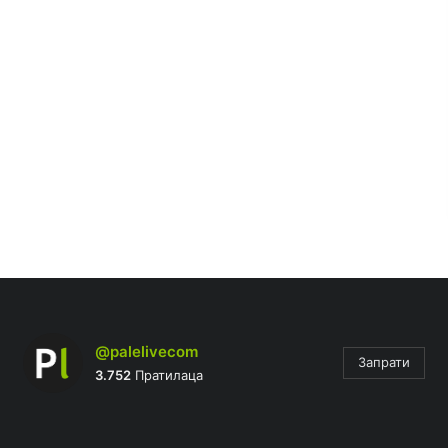
@palelivecom
Запрати
3.752
Пратилаца