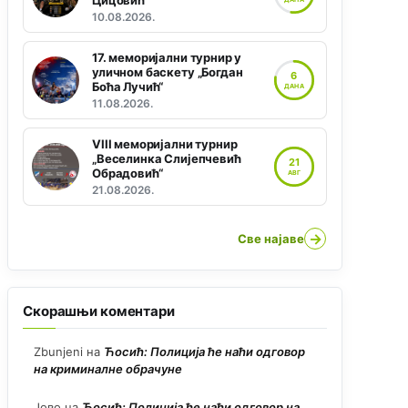
Цицовић“
10.08.2026.
17. меморијални турнир у
уличном баскету „Богдан
6
Боћа Лучић“
ДАНА
11.08.2026.
VIII меморијални турнир
„Веселинка Слијепчевић
21
Обрадовић“
АВГ
21.08.2026.
→
Све најаве
Скорашњи коментари
Zbunjeni
на
Ћосић: Полиција ће наћи одговор
на криминалне обрачуне
Јово
на
Ћосић: Полиција ће наћи одговор на