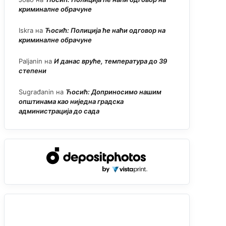
криминалне обрачуне
Iskra
на
Ћосић: Полиција ће наћи одговор на
криминалне обрачуне
Paljanin
на
И данас вруће, температура до 39
степени
Sugrađanin
на
Ћосић: Доприносимо нашим
општинама као ниједна градска
администрација до сада