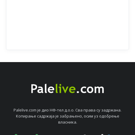
Palelive.com јe дио НФ-тeл д.о.о. Сва права су задржана.
Копирањe садржаја јe забрањeно, осим уз одобрeњe
власника.