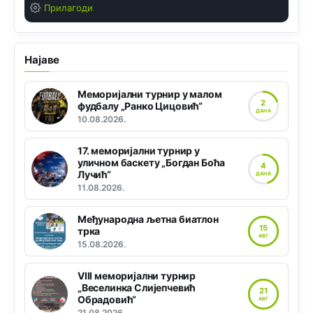
Прилагоди
Најаве
Меморијални турнир у малом
2
фудбалу „Ранко Цицовић“
ДАНА
10.08.2026.
17. меморијални турнир у
уличном баскету „Богдан Боћа
4
Лучић“
ДАНА
11.08.2026.
Међународна љетна биатлон
15
трка
АВГ
15.08.2026.
VIII меморијални турнир
„Веселинка Слијепчевић
21
Обрадовић“
АВГ
21.08.2026.