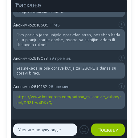
(krstića) kružić ispred kandidata mora u potpunosti
Ћаскање
obojiti (popuniti) uvedeno je isključivo zbog tehničkih
zahtjeva optičkih skenera.
Анонимно2818605
11:45
Ovo pravilo jeste unijelo opravdan strah, posebno kada
su u pitanju starije osobe, osobe sa slabijim vidom ili
drhtavom rukom
Анонимно2819033
39 пре мин.
Yes,nekada je bila corava kutija za IZBORE a danas su
coravi biraci.
Анонимно2819162
28 пре мин.
https://www.instagram.com/natasa_miljanovic_zubac/r
eel/DR31-w4DKxQ/