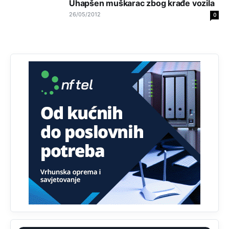
Uhapšen muškarac zbog krađe vozila
zapravo glasaju po nalogu političkih partija, a ne po želji
birača).
26/05/2012
0
Анонимно2818605
11:28
Prema zvaničnim podacima Agencije za statistiku BiH, u
Bosni i Hercegovini je 1.229.972 građana informatički
nepismeno, što čini 38,7% ukupnog stanovništva starijeg
od 10 godina
Анонимно2818605
11:30
Prema podacima o informaciono-komunikacionim
tehnologijama, čak 33,4% domaćinstava u BiH uopšte
nema pristup računaru bilo koje vrste (desktop, laptop ili
tablet
Анонимно2818605
11:34
Najveći dio populacije starije od 65 godina uopšte ne
koristi internet, niti ima pristup računarima
Анонимно2818605
11:45
Uvođenje pravila da se umjesto dosadašnjeg znaka "X"