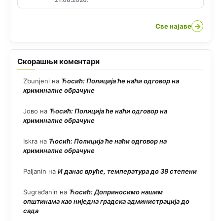
→
Све најаве
Скорашњи коментари
Zbunjeni
на
Ћосић: Полиција ће наћи одговор на
криминалне обрачуне
Јово
на
Ћосић: Полиција ће наћи одговор на
криминалне обрачуне
Iskra
на
Ћосић: Полиција ће наћи одговор на
криминалне обрачуне
Paljanin
на
И данас вруће, температура до 39 степени
Sugrađanin
на
Ћосић: Доприносимо нашим
општинама као ниједна градска администрација до
сада