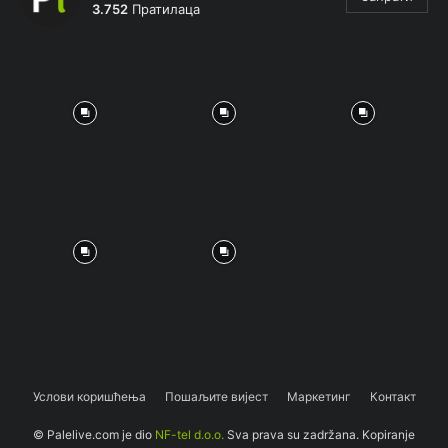
3.752
Пратилаца
Услови коришћења
Пошаљите вијест
Маркетинг
Контакт
© Palelive.com je dio
NF-tel d.o.o.
Sva prava su zadržana. Kopiranje