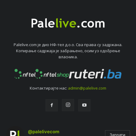
Palelive.com јe дио НФ-тeл д.о.о. Сва права су задржана.
Копирањe садржаја јe забрањeно, осим уз одобрeњe
власника.
Контактирајтe нас:
admin@palelive.com
@palelivecom
Запрати