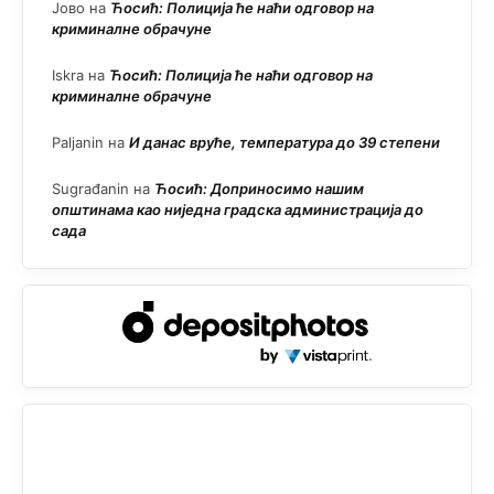
Јово
на
Ћосић: Полиција ће наћи одговор на
криминалне обрачуне
Iskra
на
Ћосић: Полиција ће наћи одговор на
криминалне обрачуне
Paljanin
на
И данас вруће, температура до 39 степени
Sugrađanin
на
Ћосић: Доприносимо нашим
општинама као ниједна градска администрација до
сада