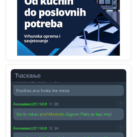
Proguglajte
Анонимно2810587
11:21
O kako su cudni lvi ljudi,uzeli bi sve da mogu...a ja srce
svima fajem,radujem se tudjoj sreci.I ko ima i ko nema
na iso ce mjesto leci!
Анонимно2810587
11:24
Nije u svijetu problem,nahraniti siromasnd,kako nahraniti
bogate!?
Ћаскање
Анонимно2810587
11:26
Pozdrav,evo hvata me meze.
Анонимно2811968
11:38
Sta bi rekao
prof.Momcil
o Gigovic?Tako je lepi moj!
Анонимно2811968
12:34