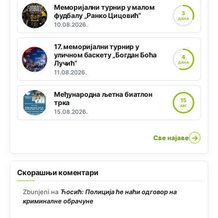
Меморијални турнир у малом
3
фудбалу „Ранко Цицовић“
ДАНА
10.08.2026.
17. меморијални турнир у
уличном баскету „Богдан Боћа
4
Лучић“
ДАНА
11.08.2026.
Међународна љетна биатлон
15
трка
АВГ
15.08.2026.
→
Све најаве
Скорашњи коментари
Zbunjeni
на
Ћосић: Полиција ће наћи одговор на
криминалне обрачуне