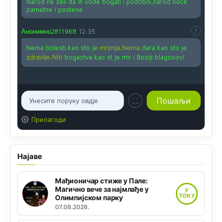
Narod ne zeli da ih vode bogati i podobni,narod hoce
pametne i postene.
Анонимно2811968
12:35
Nema bolesti kao sto je
mrznja.Nema
dara kao sto je
zdravlje.Niti
bogastva kao st je mir i Boziji blagosov!
Прилагоди
Најаве
Мађионичар стиже у Пале:
Магично вече за најмлађе у
У
ТОКУ
Олимпијском парку
07.08.2026.