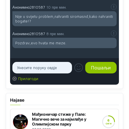
Анонимно2810587
10 пре мин.
Nije u svijetu problem,nahraniti siromasnd,kako nahraniti
bogate!?
Анонимно2810587
8 пре мин.
Pozdrav,evo hvata me meze.
Прилагоди
Најаве
Мађионичар стиже у Пале:
Магично вече за најмлађе у
6
Олимпијском парку
САТИ