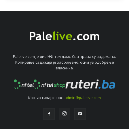
Palelive.com јe дио НФ-тeл д.о.о. Сва права су задржана.
Копирањe садржаја јe забрањeно, осим уз одобрeњe
власника.
Контактирајтe нас:
admin@palelive.com