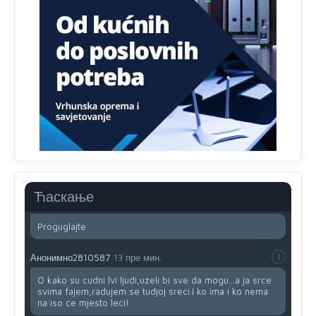
Анонимно2810587
23 пре мин.
Evo dasak vijetra s Romanije,neko iz publike povika,ma
pusti ih ciganija...pocetkom ovog vjeka,neko rece za
Radovana i Ratka kaki su oni srbi...i poce dalje da
besjedi znam ja dobro sta je bilo u Ag-ci...
Ћаскање
Анонимно2810587
21 пре мин.
Proguglajte
Анонимно2810587
13 пре мин.
O kako su cudni lvi ljudi,uzeli bi sve da mogu...a ja srce
svima fajem,radujem se tudjoj sreci.I ko ima i ko nema
na iso ce mjesto leci!