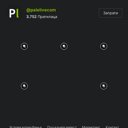
@palelivecom
Запрати
3.752
Пратилаца
Услови коришћења
Пошаљите вијест
Маркетинг
Контакт