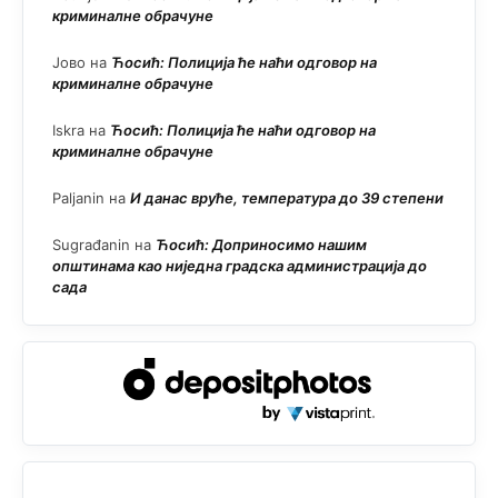
криминалне обрачуне
Јово
на
Ћосић: Полиција ће наћи одговор на
криминалне обрачуне
Iskra
на
Ћосић: Полиција ће наћи одговор на
криминалне обрачуне
Paljanin
на
И данас вруће, температура до 39 степени
Sugrađanin
на
Ћосић: Доприносимо нашим
општинама као ниједна градска администрација до
сада