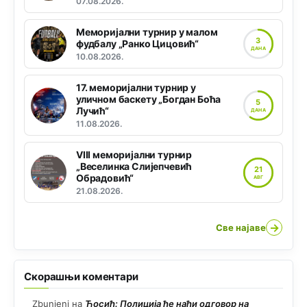
07.08.2026.
Меморијални турнир у малом
3
фудбалу „Ранко Цицовић“
ДАНА
10.08.2026.
17. меморијални турнир у
уличном баскету „Богдан Боћа
5
Лучић“
ДАНА
11.08.2026.
VIII меморијални турнир
„Веселинка Слијепчевић
21
Обрадовић“
АВГ
21.08.2026.
→
Све најаве
Скорашњи коментари
Zbunjeni
на
Ћосић: Полиција ће наћи одговор на