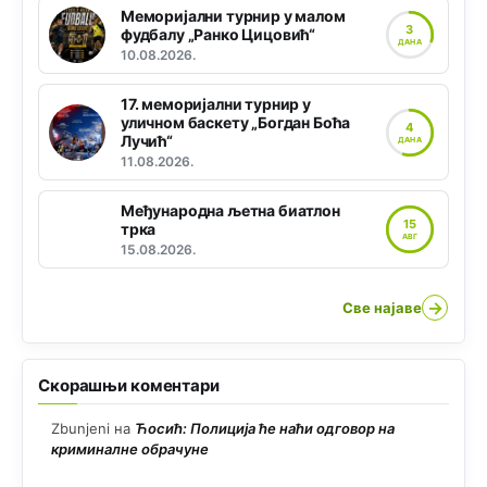
Меморијални турнир у малом
3
фудбалу „Ранко Цицовић“
ДАНА
10.08.2026.
17. меморијални турнир у
уличном баскету „Богдан Боћа
4
Лучић“
ДАНА
11.08.2026.
Међународна љетна биатлон
15
трка
АВГ
15.08.2026.
→
Све најаве
Скорашњи коментари
Zbunjeni
на
Ћосић: Полиција ће наћи одговор на
криминалне обрачуне