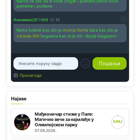
Narod ne zeli da ih vode bogati i podobni,narod hoce
pametne i postene.
Анонимно2811968
12:35
Nema bolesti kao sto je
mrznja.Nema
dara kao sto je
zdravlje.Niti
bogastva kao st je mir i Boziji blagosov!
Прилагоди
Најаве
Мађионичар стиже у Пале:
Магично вече за најмлађе у
КРАЈ
Олимпијском парку
07.08.2026.