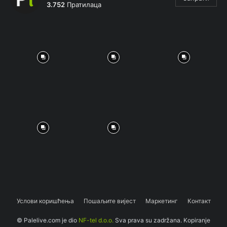
3.752
Пратилаца
Услови коришћења
Пошаљите вијест
Маркетинг
Контакт
© Palelive.com je dio
NF-tel d.o.o.
Sva prava su zadržana. Kopiranje