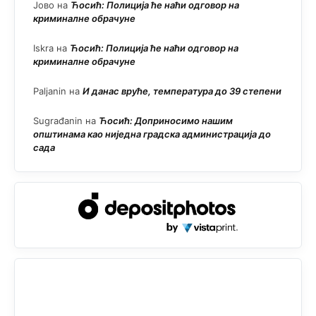
Јово
на
Ћосић: Полиција ће наћи одговор на
криминалне обрачуне
Iskra
на
Ћосић: Полиција ће наћи одговор на
криминалне обрачуне
Paljanin
на
И данас вруће, температура до 39 степени
Sugrađanin
на
Ћосић: Доприносимо нашим
општинама као ниједна градска администрација до
сада