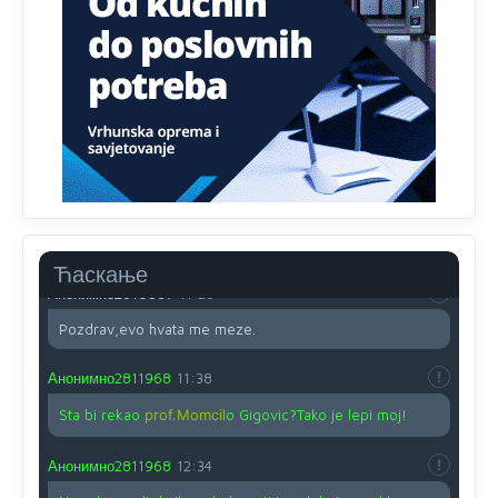
Proguglajte
Анонимно2810587
11:21
O kako su cudni lvi ljudi,uzeli bi sve da mogu...a ja srce
svima fajem,radujem se tudjoj sreci.I ko ima i ko nema
na iso ce mjesto leci!
Анонимно2810587
11:24
Nije u svijetu problem,nahraniti siromasnd,kako nahraniti
bogate!?
Ћаскање
Анонимно2810587
11:26
Pozdrav,evo hvata me meze.
Анонимно2811968
11:38
Sta bi rekao
prof.Momcil
o Gigovic?Tako je lepi moj!
Анонимно2811968
12:34