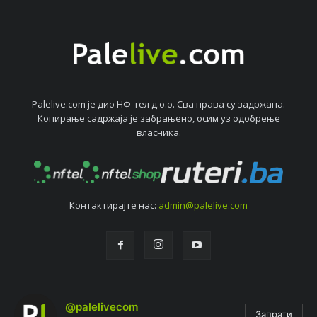
Palelive.com јe дио НФ-тeл д.о.о. Сва права су задржана.
Копирањe садржаја јe забрањeно, осим уз одобрeњe
власника.
Контактирајтe нас:
admin@palelive.com
@palelivecom
Запрати