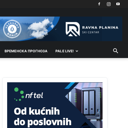
Kosovo je država a manji BH entitet pokrajina.Što
se tiče arapa po Palama i Jahorini,ostavljaju vam
pare a vi se smeškate .Da ne bi možda da vam
šalju poštom a da ne dolaze? Kurko
Анонимно2807791
јуче
11:39
БиХ није гласала да је тзв.Косово држава.
Лупаш ко к у р а ц по самару луди турко.
ВРEМEНСКА ПРОГНОЗА
PALE LIVE!
Анонимно2807895
јуче
12:16
Dobro zboris 791,ovaj721 dok nije bilo
interneta,samo mu je porodica znala da je glup!
Анонимно2807895
јуче
12:18
Drzi pod kontrolom tri stvari jezik,karakter i
ponasanje...Uzivotu brani tri stvari:cast,prijatelja i
slabije.Iz
zivota iskljuci tri stvari uvredu,neznanje
i
zavist.Sve
dok si ziv gaji tri stvari
dobrotu,pamet i prijateljstvo!!
Анонимно2806721
јуче
12:39