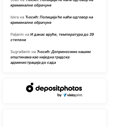
криминалне обрачуне
Iskra
на
Ћосић: Полиција ће наћи одговор на
криминалне обрачуне
Paljanin
на
И данас вруће, температура до 39
степени
Sugrađanin
на
Ћосић: Доприносимо нашим
општинама као ниједна градска
администрација до сада