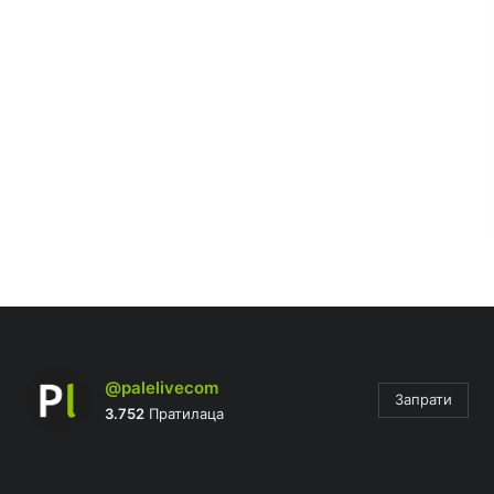
@palelivecom
Запрати
3.752
Пратилаца