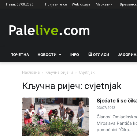
Петак 07.08.2026.
Пријавите се
Web dizajn
Маркетинг
Временск
Palelive.com
ПОЧЕТНА
НОВОСТИ
INFO
ОГЛАСИ
ЈАХОРИН
Насловна
Кључне ријечи
Cvjetnjak
Кључна ријеч: cvjetnjak
Sjećate li se či
03/07/2012
Članovi Omladinsko
Miroslava Pantića ko
pomoćnici "Čika...