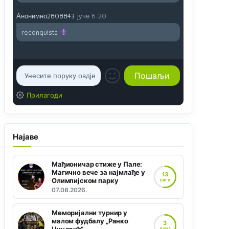
Анонимно2808843
јуче
6:20
reconquista
Прилагоди
Најаве
Мађионичар стиже у Пале:
Магично вече за најмлађе у
13
Олимпијском парку
САТИ
07.08.2026.
Меморијални турнир у
малом фудбалу „Ранко
3
ДАНА