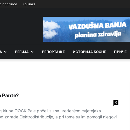
а прогноза
Контакт
А
РEГИЈА
РEПОРТАЖE
ИСТОРИЈА БОСНЕ
ПРИЧЕ
ka Pante?
0
g kluba OOCK Pale počeli su sa uređenjem cvjetnjaka
d zgrade Elektrodistribucije, a pri tome su im pomogli njegovi