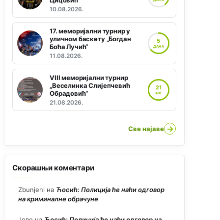
Цицовић“
10.08.2026.
17. меморијални турнир у
уличном баскету „Богдан
5
Боћа Лучић“
ДАНА
11.08.2026.
VIII меморијални турнир
„Веселинка Слијепчевић
21
Обрадовић“
АВГ
21.08.2026.
→
Све најаве
Скорашњи коментари
Zbunjeni
на
Ћосић: Полиција ће наћи одговор
на криминалне обрачуне
Јово
на
Ћосић: Полиција ће наћи одговор на