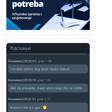
791 BiH nije priznala Kosovo kao nezavisnu
državu jer genocidna tvorevina pravi smetnju a
recimo Srbija je davno
priznala.Na
svakom
proizvodu iz Srbije stoji -uvoznik za Kosovo
Анонимно2806721
јуче
12:45
Sve i da se nekim čudom vojska Srbije "vrati" na
Kosovo-kome će se vratiti? Gdje je dobrodošla i
koga da brani? A imamo vojsku Kosova kojoj
Ћаскање
želimo svako dobro i da se što bolje opreme
Анонимно2808202
јуче
1:38
i mi tebi želimo dug život i tešku bolest
Анонимно2808216
јуче
1:42
Akò se prevede...manji umro nego sto se rodio.
Анонимно2806721
јуче
2:27
Kuniocu ide q u guz...