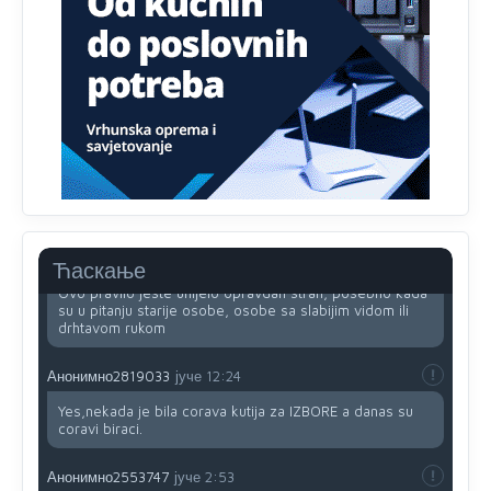
Анонимно2818605
јуче
11:34
Najveći dio populacije starije od 65 godina uopšte ne
koristi internet, niti ima pristup računarima
Анонимно2818605
јуче
11:45
Uvođenje pravila da se umjesto dosadašnjeg znaka "X"
(krstića) kružić ispred kandidata mora u potpunosti
obojiti (popuniti) uvedeno je isključivo zbog tehničkih
zahtjeva optičkih skenera.
Анонимно2818605
јуче
11:45
Ћаскање
Ovo pravilo jeste unijelo opravdan strah, posebno kada
su u pitanju starije osobe, osobe sa slabijim vidom ili
drhtavom rukom
Анонимно2819033
јуче
12:24
Yes,nekada je bila corava kutija za IZBORE a danas su
coravi biraci.
Анонимно2553747
јуче
2:53