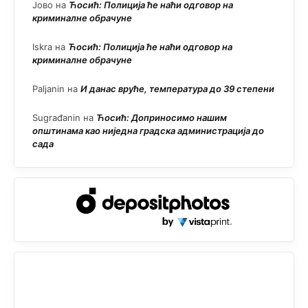
Јово
на
Ћосић: Полиција ће наћи одговор на
криминалне обрачуне
Iskra
на
Ћосић: Полиција ће наћи одговор на
криминалне обрачуне
Paljanin
на
И данас вруће, температура до 39 степени
Sugrađanin
на
Ћосић: Доприносимо нашим
општинама као ниједна градска администрација до
сада