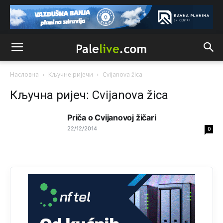
Анонимно2818605
јуче
11:17
Sa ovim procentom, Bosna i Hercegovina ima najvišu
stopu nepismenosti u regionu.
Анонимно2818605
јуче
11:21
Najveći rizik sa nepismenim stanovništvom je "kupovina
glasova" i manipulacija kroz fiktivne pomoćnike (koji
Насловна
Кључне ријечи
Cvijanova žica
zapravo glasaju po nalogu političkih partija, a ne po želji
birača).
Кључна ријеч: Cvijanova žica
Анонимно2818605
јуче
11:28
Priča o Cvijanovoj žičari
Prema zvaničnim podacima Agencije za statistiku BiH, u
22/12/2014
0
Bosni i Hercegovini je 1.229.972 građana informatički
nepismeno, što čini 38,7% ukupnog stanovništva starijeg
od 10 godina
Анонимно2818605
јуче
11:30
Prema podacima o informaciono-komunikacionim
tehnologijama, čak 33,4% domaćinstava u BiH uopšte
nema pristup računaru bilo koje vrste (desktop, laptop ili
tablet