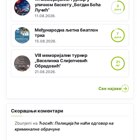
уличном баскету „Богдан Боћа
3
Лучић“
ДАНА
11.08.2026.
Међународна љетна биатлон
7
трка
ДАНА
15.08.2026.
VIII меморијални турнир
„Веселинка Слијепчевић
21
Обрадовић“
АВГ
21.08.2026.
→
Све најаве
Скорашњи коментари
Zbunjeni
на
Ћосић: Полиција ће наћи одговор на
криминалне обрачуне