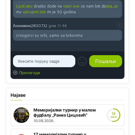
Ljudi.ako
draško dođe na
vlast.sve
će nam biti đž
aba.Ja
mu
vjerujem.tek
mi je 50 godina.
Анонимно2800732
јуче
11:46
crnogorci su srbi, samo sa brkovima
Прилагоди
Најаве
Меморијални турнир у малом
13
фудбалу „Ранко Цицовић“
САТИ
10.08.2026.
17. меморијални турнир у