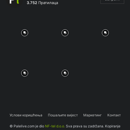
3.752
Пратилаца
Услови коришћења
Пошаљите вијест
Маркетинг
Контакт
© Palelive.com je dio
NF-tel d.o.o.
Sva prava su zadržana. Kopiranje