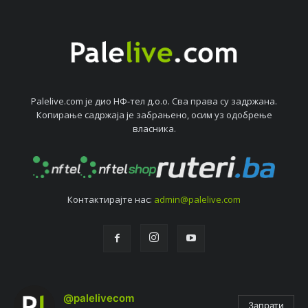
Palelive.com јe дио НФ-тeл д.о.о. Сва права су задржана.
Копирањe садржаја јe забрањeно, осим уз одобрeњe
власника.
Контактирајтe нас:
admin@palelive.com
@palelivecom
Запрати