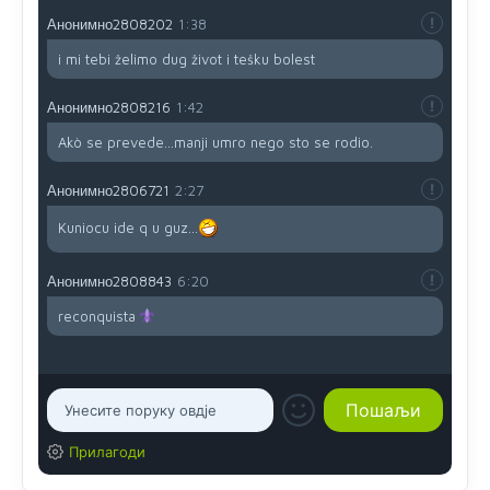
Анонимно2808202
1:38
i mi tebi želimo dug život i tešku bolest
Анонимно2808216
1:42
Akò se prevede...manji umro nego sto se rodio.
Анонимно2806721
2:27
Kuniocu ide q u guz...
Анонимно2808843
6:20
reconquista
Прилагоди