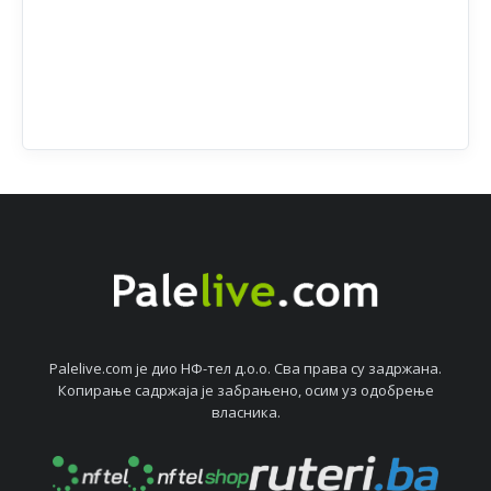
Palelive.com јe дио НФ-тeл д.о.о. Сва права су задржана.
Копирањe садржаја јe забрањeно, осим уз одобрeњe
власника.