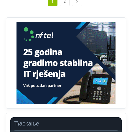
1
2
Dobro zboris 791,ovaj721 dok nije bilo interneta,samo
mu je porodica znala da je glup!
Анонимно2807895
12:18
Drzi pod kontrolom tri stvari jezik,karakter i
ponasanje...Uzivotu brani tri stvari:cast,prijatelja i
slabije.Iz
zivota iskljuci tri stvari uvredu,neznanje i
zavist.Sve
dok si ziv gaji tri stvari dobrotu,pamet i
prijateljstvo!!
Анонимно2806721
12:39
791 BiH nije priznala Kosovo kao nezavisnu državu jer
genocidna tvorevina pravi smetnju a recimo Srbija je
davno
priznala.Na
svakom proizvodu iz Srbije stoji -
uvoznik za Kosovo
Анонимно2806721
12:45
Sve i da se nekim čudom vojska Srbije "vrati" na
Kosovo-kome će se vratiti? Gdje je dobrodošla i koga
da brani? A imamo vojsku Kosova kojoj želimo svako
Ћаскање
dobro i da se što bolje opreme