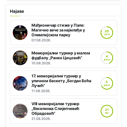
Најаве
Мађионичар стиже у Пале:
Магично вече за најмлађе у
20
Олимпијском парку
САТИ
07.08.2026.
Меморијални турнир у малом
4
фудбалу „Ранко Цицовић“
ДАНА
10.08.2026.
17. меморијални турнир у
уличном баскету „Богдан Боћа
5
Лучић“
ДАНА
11.08.2026.
VIII меморијални турнир
„Веселинка Слијепчевић
21
Обрадовић“
АВГ
21.08.2026.