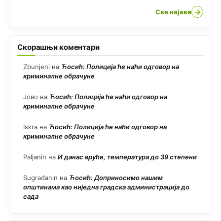
→
Све најаве
Скорашњи коментари
Zbunjeni
на
Ћосић: Полиција ће наћи одговор на
криминалне обрачуне
Јово
на
Ћосић: Полиција ће наћи одговор на
криминалне обрачуне
Iskra
на
Ћосић: Полиција ће наћи одговор на
криминалне обрачуне
Paljanin
на
И данас вруће, температура до 39 степени
Sugrađanin
на
Ћосић: Доприносимо нашим
општинама као ниједна градска администрација до
сада