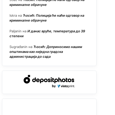
криминалне обрачуне
Iskra
на
Ћосић: Полиција ће наћи одговор на
криминалне обрачуне
Paljanin
на
И данас вруће, температура до 39
степени
Sugrađanin
на
Ћосић: Доприносимо нашим
општинама као ниједна градска
администрација до сада