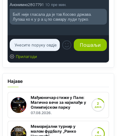
Анонимно2807791
10 пре мин.
БиХ није гласала да је тзв.Косово држава.
Лупаш ко к у р а ц по самару луди турко.
Прилагоди
Најаве
Мађионичар стиже у Пале:
Магично вече за најмлађе у
2
Олимпијском парку
ДАНА
07.08.2026.
Меморијални турнир у
малом фудбалу „Ранко
4
ДАНА