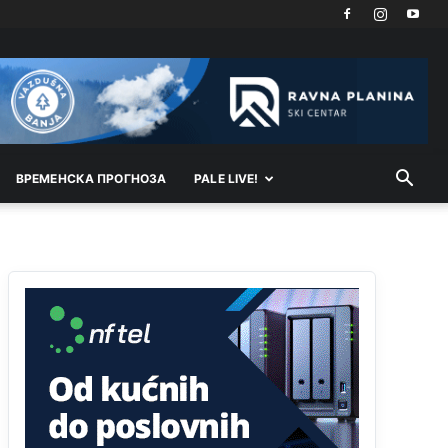
Затвара се и база Бондстил, у којој је лета 1999.
године било чак 7.000 војника.
Анонимно2806773
7:01
Косово више није у моди, Амери се селе у Иран.
Анонимно2806773
7:05
ВРEМEНСКА ПРОГНОЗА
PALE LIVE!
Војска Србије се враћа на Косово и Метохију.
Анонимно2806721
7:23
Promjeni dilera
Анонимно2807323
9:51
Vise je Republika SRPSKA drzava nego Kosovo.
Sa Kosova se Srbi mogu i lijecit i skolovat i glasat
u Srbij. A niko sa 23 posto federacije to ne moze
u Republici Srpskoj. Zato zivjela REPUBLIKA
SRPSKA