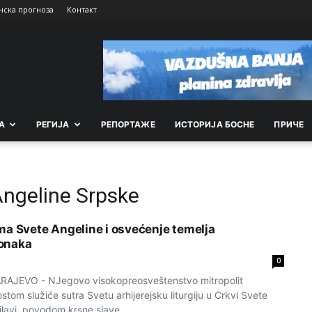
нска прогноза
Контакт
А
РEГИЈА
РEПОРТАЖE
ИСТОРИЈА БОСНЕ
ПРИЧЕ
Angeline Srpske
ma Svete Angeline i osvećenje temelja
onaka
0
JEVO - NJegovo visokopreosveštenstvo mitropolit
tom služiće sutra Svetu arhijerejsku liturgiju u Crkvi Svete
lavi, povodom krsne slave...