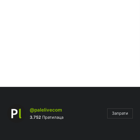
@palelivecom
Запрати
3.752
Пратилаца