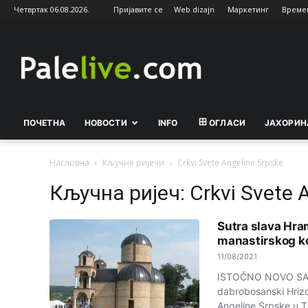
Четвртак 06.08.2026.
Пријавите се
Web dizajn
Маркетинг
Време
Palelive.com
ПОЧЕТНА
НОВОСТИ
INFO
ОГЛАСИ
ЈАХОРИН
Насловна
Кључне ријечи
Crkvi Svete Angeline Srpske
Кључна ријеч: Crkvi Svete 
Sutra slava Hra
manastirskog k
11/08/2021
ISTOČNO NOVO SARA
dabrobosanski Hrizos
Angeline Srpske u Ti