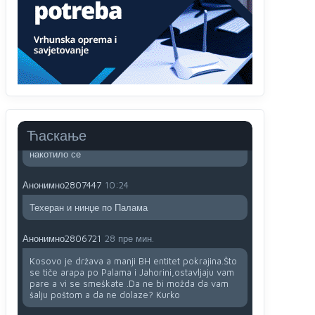
Анонимно2807441
10:21
муслимански екстремиста,шта он има са тзв
Косовом?
Анонимно2807447
10:21
Откуд онолико увече арапа по Палама са
комплет породицама?
Анонимно2807441
10:22
Ћаскање
накотило се
Анонимно2807447
10:24
Техеран и нинџе по Палама
Анонимно2806721
28 пре мин.
Kosovo je država a manji BH entitet pokrajina.Što
se tiče arapa po Palama i Jahorini,ostavljaju vam
pare a vi se smeškate .Da ne bi možda da vam
šalju poštom a da ne dolaze? Kurko