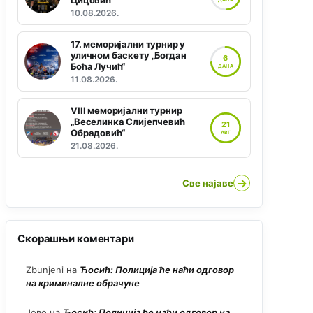
Цицовић“
10.08.2026.
17. меморијални турнир у
уличном баскету „Богдан
6
Боћа Лучић“
ДАНА
11.08.2026.
VIII меморијални турнир
„Веселинка Слијепчевић
21
Обрадовић“
АВГ
21.08.2026.
→
Све најаве
Скорашњи коментари
Zbunjeni
на
Ћосић: Полиција ће наћи одговор
на криминалне обрачуне
Јово
на
Ћосић: Полиција ће наћи одговор на