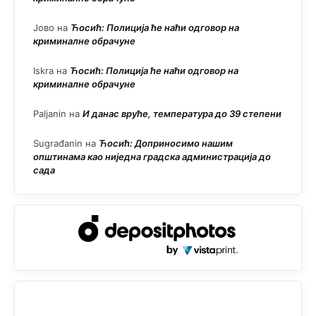
Јово
на
Ћосић: Полиција ће наћи одговор на
криминалне обрачуне
Iskra
на
Ћосић: Полиција ће наћи одговор на
криминалне обрачуне
Paljanin
на
И данас вруће, температура до 39 степени
Sugrađanin
на
Ћосић: Доприносимо нашим
општинама као ниједна градска администрација до
сада