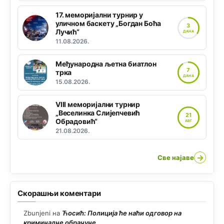
17. меморијални турнир у
уличном баскету „Богдан Боћа
3
Лучић“
ДАНА
11.08.2026.
Међународна љетна биатлон
7
трка
ДАНА
15.08.2026.
VIII меморијални турнир
„Веселинка Слијепчевић
21
Обрадовић“
АВГ
21.08.2026.
→
Све најаве
Скорашњи коментари
Zbunjeni
на
Ћосић: Полиција ће наћи одговор на
криминалне обрачуне