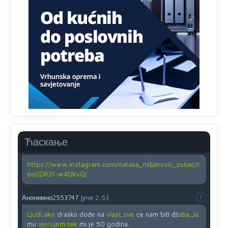
(krstića) kružić ispred kandidata mora u potpunosti
obojiti (popuniti) uvedeno je isključivo zbog tehničkih
zahtjeva optičkih skenera.
Анонимно2818605
јуче
11:45
Ovo pravilo jeste unijelo opravdan strah, posebno kada
su u pitanju starije osobe, osobe sa slabijim vidom ili
drhtavom rukom
Анонимно2819033
јуче
12:24
Yes,nekada je bila corava kutija za IZBORE a danas su
coravi biraci.
Ћаскање
Анонимно2819162
јуче
12:35
https://www.instagram.com/natasa_miljanovic_zubac/r
eel/DR31-w4DKxQ/
Анонимно2553747
јуче
2:53
Ljudi.ako
draško dođe na
vlast.sve
će nam biti đž
aba.Ja
mu
vjerujem.tek
mi je 50 godina.