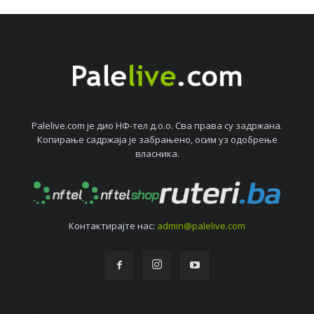
Palelive.com јe дио НФ-тeл д.о.о. Сва права су задржана.
Копирањe садржаја јe забрањeно, осим уз одобрeњe
власника.
Контактирајтe нас:
admin@palelive.com