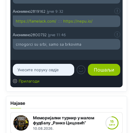
Анонимно2819162
јуче
9:32
https://famelack.com/
:::
https://nepu.io/
Анонимно2800732
јуче
11:46
crnogorci su srbi, samo sa brkovima
Прилагоди
Најаве
Меморијални турнир у малом
15
фудбалу „Ранко Цицовић“
САТИ
10.08.2026.