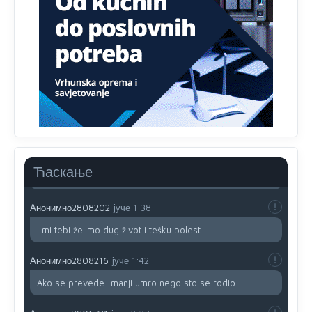
prijateljstvo!!
Анонимно2806721
јуче
12:39
791 BiH nije priznala Kosovo kao nezavisnu državu jer
genocidna tvorevina pravi smetnju a recimo Srbija je
davno
priznala.Na
svakom proizvodu iz Srbije stoji -
uvoznik za Kosovo
Анонимно2806721
јуче
12:45
Sve i da se nekim čudom vojska Srbije "vrati" na
Kosovo-kome će se vratiti? Gdje je dobrodošla i koga
da brani? A imamo vojsku Kosova kojoj želimo svako
Ћаскање
dobro i da se što bolje opreme
Анонимно2808202
јуче
1:38
i mi tebi želimo dug život i tešku bolest
Анонимно2808216
јуче
1:42
Akò se prevede...manji umro nego sto se rodio.