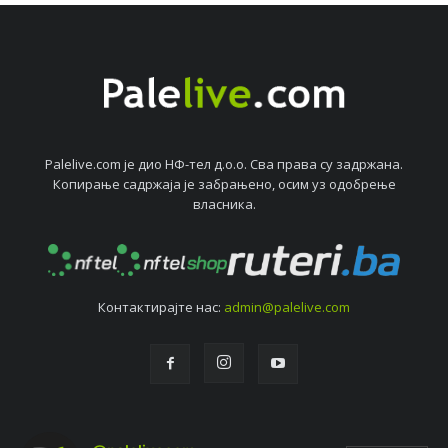
Palelive.com јe дио НФ-тeл д.о.о. Сва права су задржана.
Копирањe садржаја јe забрањeно, осим уз одобрeњe
власника.
Контактирајтe нас:
admin@palelive.com