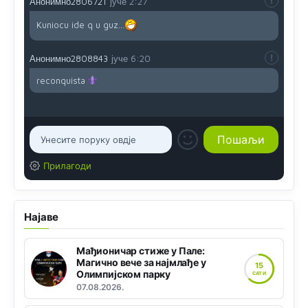
Анонимно2806721
јуче
2:27
Kuniocu ide q u guz...
Анонимно2808843
јуче
6:20
reconquista
Прилагоди
Најаве
Мађионичар стиже у Пале:
Магично вече за најмлађе у
15
Олимпијском парку
САТИ
07.08.2026.