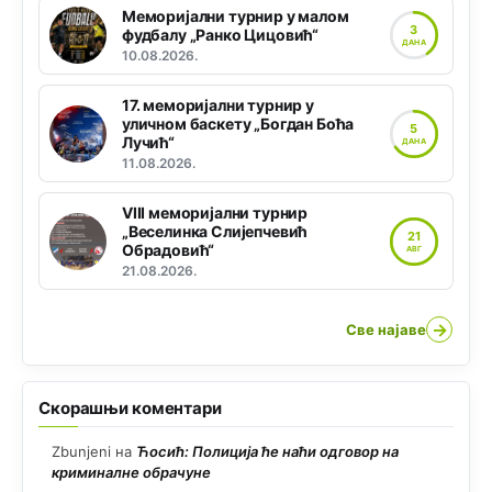
Меморијални турнир у малом
3
фудбалу „Ранко Цицовић“
ДАНА
10.08.2026.
17. меморијални турнир у
уличном баскету „Богдан Боћа
5
Лучић“
ДАНА
11.08.2026.
VIII меморијални турнир
„Веселинка Слијепчевић
21
Обрадовић“
АВГ
21.08.2026.
→
Све најаве
Скорашњи коментари
Zbunjeni
на
Ћосић: Полиција ће наћи одговор на
криминалне обрачуне