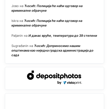
Јово
на
Ћосић: Полиција ће наћи одговор на
криминалне обрачуне
Iskra
на
Ћосић: Полиција ће наћи одговор на
криминалне обрачуне
Paljanin
на
И данас вруће, температура до 39 степени
Sugrađanin
на
Ћосић: Доприносимо нашим
општинама као ниједна градска администрација до
сада