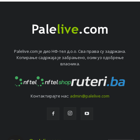
Palelive.com јe дио НФ-тeл д.о.о. Сва права су задржана.
Копирањe садржаја јe забрањeно, осим уз одобрeњe
власника.
Контактирајтe нас:
admin@palelive.com