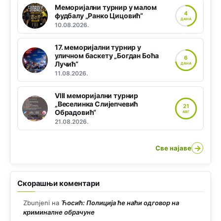
Меморијални турнир у малом
4
фудбалу „Ранко Цицовић“
ДАНА
10.08.2026.
17. меморијални турнир у
уличном баскету „Богдан Боћа
6
Лучић“
ДАНА
11.08.2026.
VIII меморијални турнир
„Веселинка Слијепчевић
21
Обрадовић“
АВГ
21.08.2026.
→
Све најаве
Скорашњи коментари
Zbunjeni
на
Ћосић: Полиција ће наћи одговор на
криминалне обрачуне