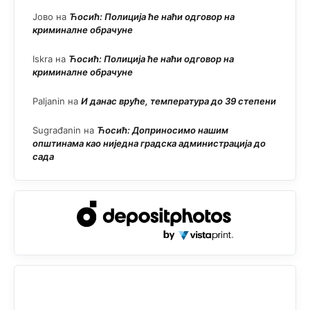
Јово
на
Ћосић: Полиција ће наћи одговор на
криминалне обрачуне
Iskra
на
Ћосић: Полиција ће наћи одговор на
криминалне обрачуне
Paljanin
на
И данас вруће, температура до 39 степени
Sugrađanin
на
Ћосић: Доприносимо нашим
општинама као ниједна градска администрација до
сада