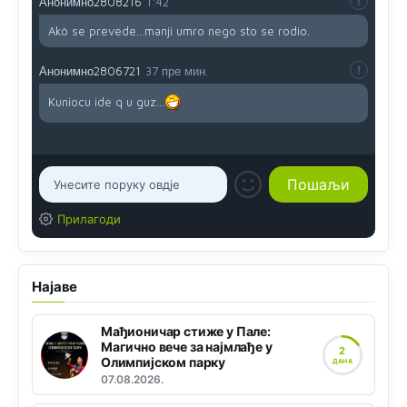
Анонимно2808216
1:42
Akò se prevede...manji umro nego sto se rodio.
Анонимно2806721
37 пре мин.
Kuniocu ide q u guz...
Прилагоди
Најаве
Мађионичар стиже у Пале:
Магично вече за најмлађе у
2
Олимпијском парку
ДАНА
07.08.2026.