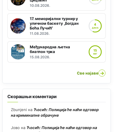
Цицовић“
10.08.2026.
17. меморијални турнир у
уличном баскету „Богдан
4
Боћа Лучић“
ДАНА
11.08.2026.
Међународна љетна
15
биатлон трка
АВГ
15.08.2026.
→
Све најаве
Скорашњи коментари
Zbunjeni
на
Ћосић: Полиција ће наћи одговор
на криминалне обрачуне
Јово
на
Ћосић: Полиција ће наћи одговор на