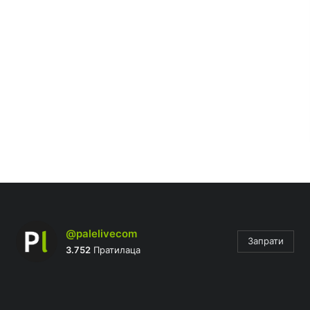
@palelivecom
Запрати
3.752
Пратилаца