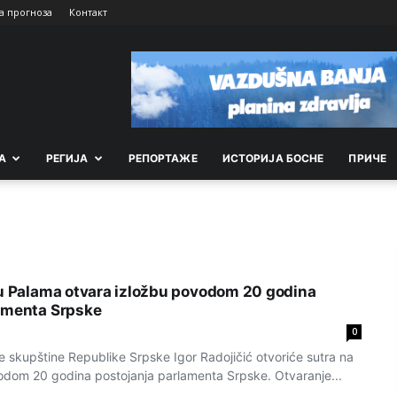
а прогноза
Контакт
А
РEГИЈА
РEПОРТАЖE
ИСТОРИЈА БОСНЕ
ПРИЧЕ
 u Palama otvara izložbu povodom 20 godina
amenta Srpske
0
 skupštine Republike Srpske Igor Radojičić otvoriće sutra na
dom 20 godina postojanja parlamenta Srpske. Otvaranje...