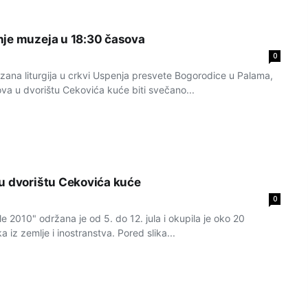
je muzeja u 18:30 časova
0
zana liturgija u crkvi Uspenja presvete Bogorodice u Palama,
va u dvorištu Cekovića kuće biti svečano...
u dvorištu Cekovića kuće
0
le 2010" održana je od 5. do 12. jula i okupila je oko 20
 iz zemlje i inostranstva. Pored slika...