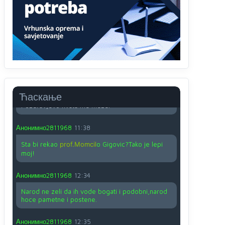
O kako su cudni lvi ljudi,uzeli bi sve da mogu...a
ja srce svima fajem,radujem se tudjoj sreci.I ko
ima i ko nema na iso ce mjesto leci!
Анонимно2810587
11:24
Nije u svijetu problem,nahraniti siromasnd,kako
nahraniti bogate!?
Анонимно2810587
11:26
Ћаскање
Pozdrav,evo hvata me meze.
Анонимно2811968
11:38
Sta bi rekao
prof.Momcil
o Gigovic?Tako je lepi
moj!
Анонимно2811968
12:34
Narod ne zeli da ih vode bogati i podobni,narod
hoce pametne i postene.
Анонимно2811968
12:35