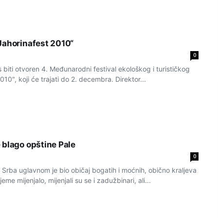
Jahorinafest 2010“
0
biti otvoren 4. Međunarodni festival ekološkog i turističkog
010", koji će trajati do 2. decembra. Direktor...
 blago opštine Pale
0
Srba uglavnom je bio običaj bogatih i moćnih, obično kraljeva
eme mijenjalo, mijenjali su se i zadužbinari, ali...