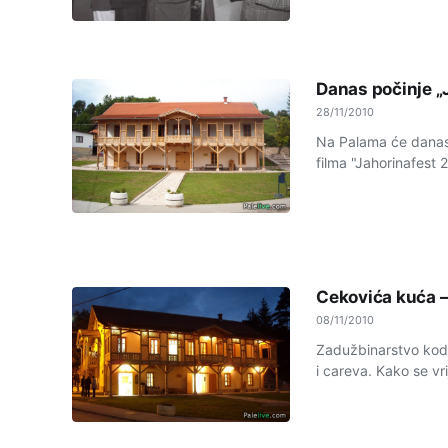
Danas počinje „
28/11/2010
Na Palama će danas 
filma "Jahorinafest 2
Cekovića kuća –
08/11/2010
Zadužbinarstvo kod 
i careva. Kako se vrij