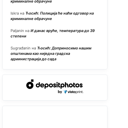
криминалне обрачуне
Iskra
на
Ћосић: Полиција ће наћи одговор на
криминалне обрачуне
Paljanin
на
И данас вруће, температура до 39
степени
Sugrađanin
на
Ћосић: Доприносимо нашим
општинама као ниједна градска
администрација до сада