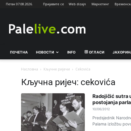
Петак 07.08.2026.
Пријавите се
Web dizajn
Маркетинг
Временск
Palelive.com
ПОЧЕТНА
НОВОСТИ
INFO
ОГЛАСИ
ЈАХОРИН
Насловна
Кључне ријечи
Cekovića
Кључна ријеч: cekovića
Radojičić sutra
postojanja parl
10/06/2012
Predsjednik Narodne
Palama izložbu povo