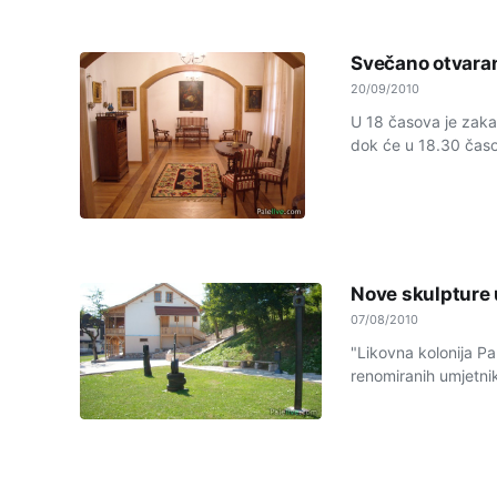
Svečano otvaran
20/09/2010
U 18 časova je zaka
dok će u 18.30 časo
Nove skulpture 
07/08/2010
"Likovna kolonija Pa
renomiranih umjetnika