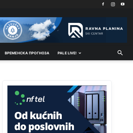
Akò se prevede...manji umro nego sto se rodio.
Анонимно2806721
јуче
2:27
Kuniocu ide q u guz...
Анонимно2808843
јуче
6:20
reconquista
ВРEМEНСКА ПРОГНОЗА
PALE LIVE!
Анонимно2810587
11:11
Evo dasak vijetra s Romanije,neko iz publike
povika,ma pusti ih ciganija...pocetkom ovog
vjeka,neko rece za Radovana i Ratka kaki su oni
srbi...i poce dalje da besjedi znam ja dobro sta je
bilo u Ag-ci...
Анонимно2810587
11:13
Proguglajte
Анонимно2810587
11:21