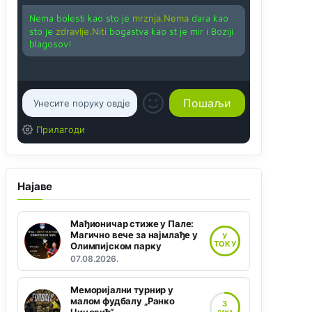
Nema bolesti kao sto je
mrznja.Nema
dara kao
sto je
zdravlje.Niti
bogastva kao st je mir i Boziji
blagosov!
Прилагоди
Најаве
Мађионичар стиже у Пале:
Магично вече за најмлађе у
У
ТОКУ
Олимпијском парку
07.08.2026.
Меморијални турнир у
малом фудбалу „Ранко
3
ДАНА