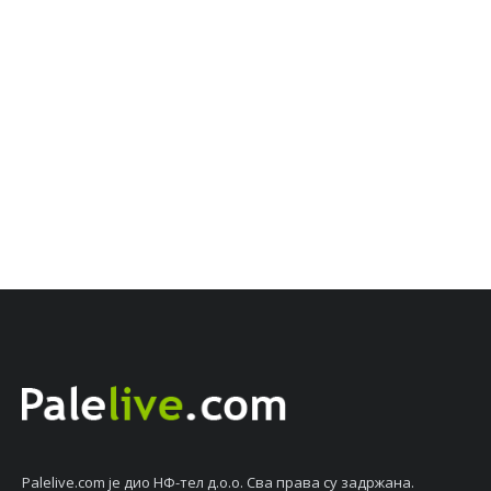
Palelive.com јe дио НФ-тeл д.о.о. Сва права су задржана.