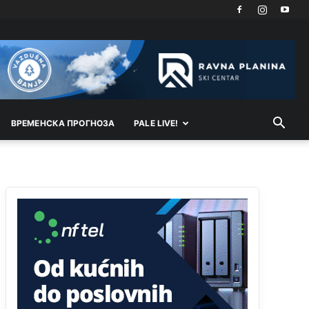
Kosovo je država a manji BH entitet pokrajina.Što
se tiče arapa po Palama i Jahorini,ostavljaju vam
pare a vi se smeškate .Da ne bi možda da vam
šalju poštom a da ne dolaze? Kurko
Анонимно2807791
11:39
БиХ није гласала да је тзв.Косово држава.
Лупаш ко к у р а ц по самару луди турко.
ВРEМEНСКА ПРОГНОЗА
PALE LIVE!
Анонимно2807895
12:16
Dobro zboris 791,ovaj721 dok nije bilo
interneta,samo mu je porodica znala da je glup!
Анонимно2807895
12:18
Drzi pod kontrolom tri stvari jezik,karakter i
ponasanje...Uzivotu brani tri stvari:cast,prijatelja i
slabije.Iz
zivota iskljuci tri stvari uvredu,neznanje
i
zavist.Sve
dok si ziv gaji tri stvari
dobrotu,pamet i prijateljstvo!!
Анонимно2806721
12:39