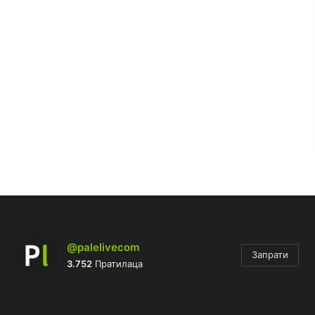
@palelivecom
Запрати
3.752
Пратилаца