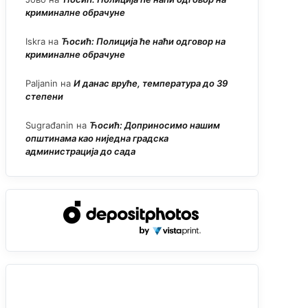
криминалне обрачуне
Iskra
на
Ћосић: Полиција ће наћи одговор на
криминалне обрачуне
Paljanin
на
И данас вруће, температура до 39
степени
Sugrađanin
на
Ћосић: Доприносимо нашим
општинама као ниједна градска
администрација до сада