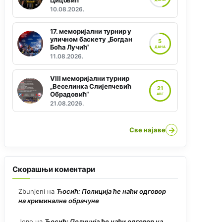
Цицовић“
10.08.2026.
17. меморијални турнир у
уличном баскету „Богдан
5
Боћа Лучић“
ДАНА
11.08.2026.
VIII меморијални турнир
„Веселинка Слијепчевић
21
Обрадовић“
АВГ
21.08.2026.
→
Све најаве
Скорашњи коментари
Zbunjeni
на
Ћосић: Полиција ће наћи одговор
на криминалне обрачуне
Јово
на
Ћосић: Полиција ће наћи одговор на