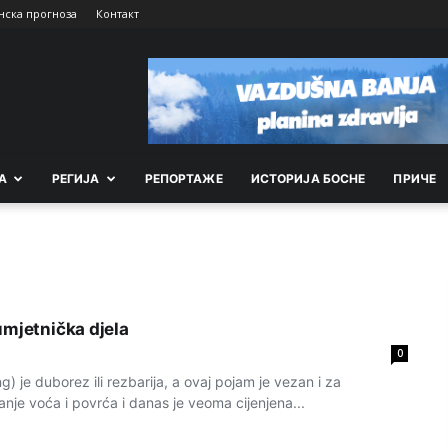
нска прогноза
Контакт
А
РEГИЈА
РEПОРТАЖE
ИСТОРИЈА БОСНЕ
ПРИЧЕ
umjetnička djela
0
g) je duborez ili rezbarija, a ovaj pojam je vezan i za
nje voća i povrća i danas je veoma cijenjena...