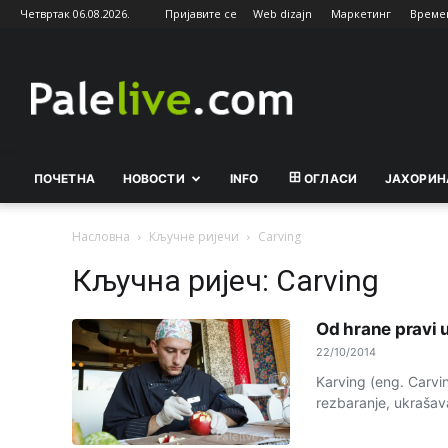
Четвртак 06.08.2026.
Пријавите се
Web dizajn
Маркетинг
Време
Palelive.com
ПОЧЕТНА
НОВОСТИ
INFO
ОГЛАСИ
ЈАХОРИН
Насловна
Кључне ријечи
Carving
Кључна ријеч: Carving
Od hrane pravi 
22/10/2014
Karving (eng. Carvin
rezbaranje, ukrašava