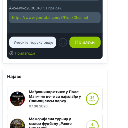
Анонимно2808843
51 пре сек.
https://www.youtube.com/@KioskChannel
Прилагоди
Најаве
Мађионичар стиже у Пале:
Магично вече за најмлађе у
24
Олимпијском парку
САТИ
07.08.2026.
Меморијални турнир у
малом фудбалу „Ранко
4
ДАНА