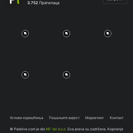
3.752
Пратилаца
Услови коришћења
Пошаљите вијест
Маркетинг
Контакт
© Palelive.com je dio
NF-tel d.o.o.
Sva prava su zadržana. Kopiranje