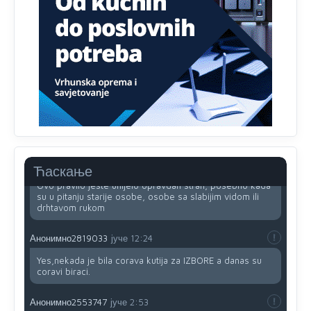
Анонимно2818605
јуче
11:34
Najveći dio populacije starije od 65 godina uopšte ne
koristi internet, niti ima pristup računarima
Анонимно2818605
јуче
11:45
Uvođenje pravila da se umjesto dosadašnjeg znaka "X"
(krstića) kružić ispred kandidata mora u potpunosti
obojiti (popuniti) uvedeno je isključivo zbog tehničkih
zahtjeva optičkih skenera.
Анонимно2818605
јуче
11:45
Ћаскање
Ovo pravilo jeste unijelo opravdan strah, posebno kada
su u pitanju starije osobe, osobe sa slabijim vidom ili
drhtavom rukom
Анонимно2819033
јуче
12:24
Yes,nekada je bila corava kutija za IZBORE a danas su
coravi biraci.
Анонимно2553747
јуче
2:53