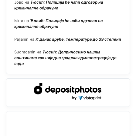
Јово
на
Ћосић: Полиција ће наћи одговор на
криминалне обрачуне
Iskra
на
Ћосић: Полиција ће наћи одговор на
криминалне обрачуне
Paljanin
на
И данас вруће, температура до 39 степени
Sugrađanin
на
Ћосић: Доприносимо нашим
општинама као ниједна градска администрација до
сада