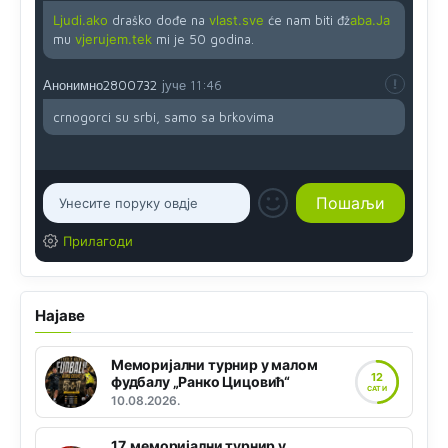
Ljudi.ako
draško dođe na
vlast.sve
će nam biti đž
aba.Ja
mu
vjerujem.tek
mi je 50 godina.
Анонимно2800732
јуче
11:46
crnogorci su srbi, samo sa brkovima
Прилагоди
Најаве
Меморијални турнир у малом
12
фудбалу „Ранко Цицовић“
САТИ
10.08.2026.
17. меморијални турнир у