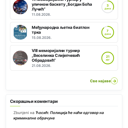
уличном баскету „Богдан Боћа
3
Лучић“
ДАНА
11.08.2026.
Међународна љетна биатлон
7
трка
ДАНА
15.08.2026.
VIII меморијални турнир
„Веселинка Слијепчевић
21
Обрадовић“
АВГ
21.08.2026.
→
Све најаве
Скорашњи коментари
Zbunjeni
на
Ћосић: Полиција ће наћи одговор на
криминалне обрачуне