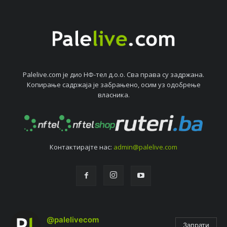
Palelive.com јe дио НФ-тeл д.о.о. Сва права су задржана.
Копирањe садржаја јe забрањeно, осим уз одобрeњe
власника.
Контактирајтe нас:
admin@palelive.com
@palelivecom
Запрати