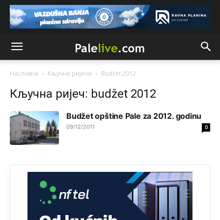
Анонимно2818605
јуче
11:17
Sa ovim procentom, Bosna i Hercegovina ima najvišu
stopu nepismenosti u regionu.
Анонимно2818605
јуче
11:21
Najveći rizik sa nepismenim stanovništvom je "kupovina
glasova" i manipulacija kroz fiktivne pomoćnike (koji
Насловна
Кључне ријечи
Budžet 2012
zapravo glasaju po nalogu političkih partija, a ne po želji
birača).
Кључна ријеч: budžet 2012
Анонимно2818605
јуче
11:28
Budžet opštine Pale za 2012. godinu
Prema zvaničnim podacima Agencije za statistiku BiH, u
09/12/2011
0
Bosni i Hercegovini je 1.229.972 građana informatički
nepismeno, što čini 38,7% ukupnog stanovništva starijeg
od 10 godina
Анонимно2818605
јуче
11:30
Prema podacima o informaciono-komunikacionim
tehnologijama, čak 33,4% domaćinstava u BiH uopšte
nema pristup računaru bilo koje vrste (desktop, laptop ili
tablet