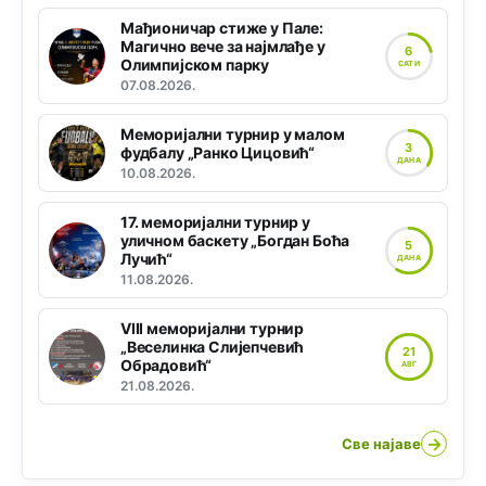
Мађионичар стиже у Пале:
Магично вече за најмлађе у
6
Олимпијском парку
САТИ
07.08.2026.
Меморијални турнир у малом
3
фудбалу „Ранко Цицовић“
ДАНА
10.08.2026.
17. меморијални турнир у
уличном баскету „Богдан Боћа
5
Лучић“
ДАНА
11.08.2026.
VIII меморијални турнир
„Веселинка Слијепчевић
21
Обрадовић“
АВГ
21.08.2026.
→
Све најаве