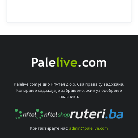
Palelive.com јe дио НФ-тeл д.о.о. Сва права су задржана.
Копирањe садржаја јe забрањeно, осим уз одобрeњe
власника.
Контактирајтe нас:
admin@palelive.com