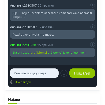
Анонимно2810587
58 пре мин.
Nije u svijetu problem,nahraniti siromasnd,kako nahraniti
bogate!?
Анонимно2810587
57 пре мин.
Pozdrav,evo hvata me meze.
Анонимно2811968
45 пре мин.
Sta bi rekao
prof.Momcil
o Gigovic?Tako je lepi moj!
Прилагоди
Најаве