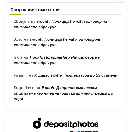
Скорашњи коментари
Zbunjeni
на
Ћосић: Полиција ће наћи одговор на
криминалне обрачуне
Јово
на
Ћосић: Полиција ће наћи одговор на
криминалне обрачуне
Iskra
на
Ћосић: Полиција ће наћи одговор на
криминалне обрачуне
Paljanin
на
И данас вруће, температура до 39 степени
Sugrađanin
на
Ћосић: Доприносимо нашим
општинама као ниједна градска администрација до
сада