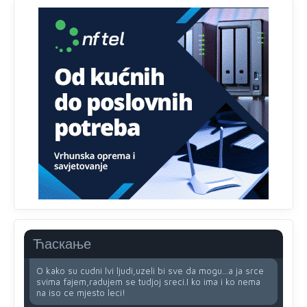
Анонимно2810587
11:11
Evo dasak vijetra s Romanije,neko iz publike povika,ma
pusti ih ciganija...pocetkom ovog vjeka,neko rece za
Radovana i Ratka kaki su oni srbi...i poce dalje da
besjedi znam ja dobro sta je bilo u Ag-ci...
Анонимно2810587
11:13
Proguglajte
Ћаскање
Анонимно2810587
11:21
O kako su cudni lvi ljudi,uzeli bi sve da mogu...a ja srce
svima fajem,radujem se tudjoj sreci.I ko ima i ko nema
na iso ce mjesto leci!