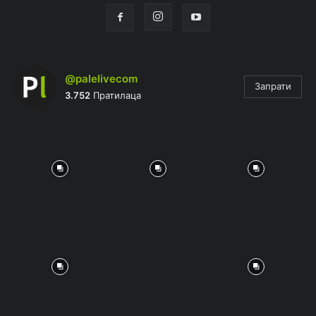
@palelivecom
Запрати
3.752
Пратилаца