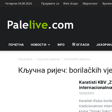
Четвртак 06.08.2026.
Пријавите се
Web dizajn
Маркетинг
Време
Palelive.com
ПОЧЕТНА
НОВОСТИ
INFO
ОГЛАСИ
ЈАХОРИН
Насловна
Кључне ријечи
Borilačkih vještina
Кључна ријеч: borilačkih vj
Karatisti KBV „Z
internacionalno
12/03/2012
Karatisti Kluba boril
tradicionalnom inter
kluba "Srpski Soko".