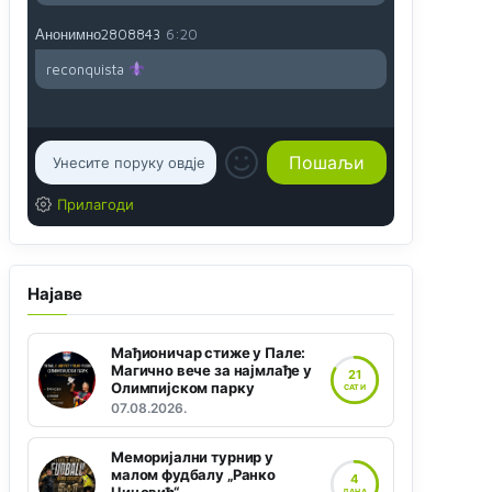
Анонимно2808843
6:20
reconquista
Прилагоди
Најаве
Мађионичар стиже у Пале:
Магично вече за најмлађе у
21
Олимпијском парку
САТИ
07.08.2026.
Меморијални турнир у
малом фудбалу „Ранко
4
ДАНА