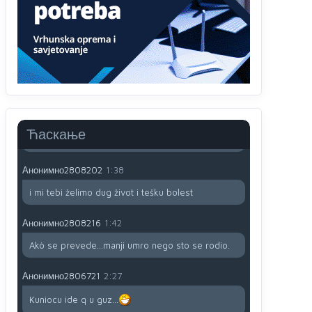
791 BiH nije priznala Kosovo kao nezavisnu
državu jer genocidna tvorevina pravi smetnju a
recimo Srbija je davno
priznala.Na
svakom
proizvodu iz Srbije stoji -uvoznik za Kosovo
Анонимно2806721
12:45
Sve i da se nekim čudom vojska Srbije "vrati" na
Kosovo-kome će se vratiti? Gdje je dobrodošla i
koga da brani? A imamo vojsku Kosova kojoj
Ћаскање
želimo svako dobro i da se što bolje opreme
Анонимно2808202
1:38
i mi tebi želimo dug život i tešku bolest
Анонимно2808216
1:42
Akò se prevede...manji umro nego sto se rodio.
Анонимно2806721
2:27
Kuniocu ide q u guz...