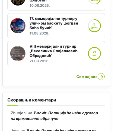
Цицовић“
10.08.2026.
17. меморијални турнир у
уличном баскету „Богдан
5
Боћа Лучић“
ДАНА
11.08.2026.
VIII меморијални турнир
„Веселинка Слијепчевић
21
Обрадовић“
АВГ
21.08.2026.
→
Све најаве
Скорашњи коментари
Zbunjeni
на
Ћосић: Полиција ће наћи одговор
на криминалне обрачуне
Јово
на
Ћосић: Полиција ће наћи одговор на