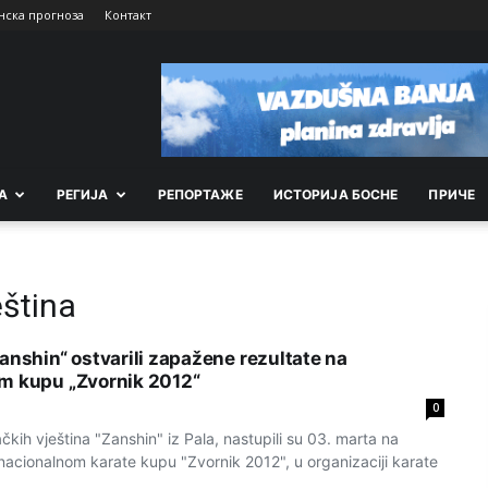
нска прогноза
Контакт
А
РEГИЈА
РEПОРТАЖE
ИСТОРИЈА БОСНЕ
ПРИЧЕ
eština
anshin“ ostvarili zapažene rezultate na
m kupu „Zvornik 2012“
0
ačkih vještina "Zanshin" iz Pala, nastupili su 03. marta na
nacionalnom karate kupu "Zvornik 2012", u organizaciji karate
..