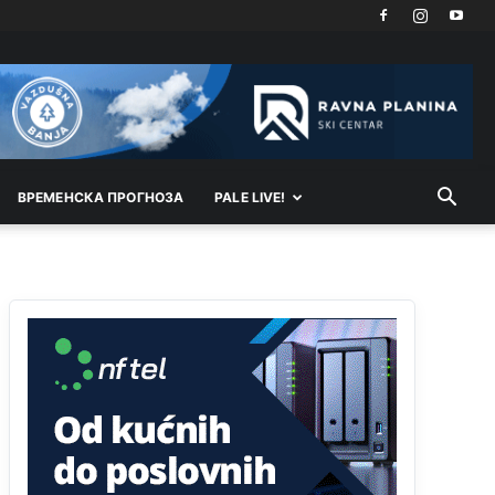
Kosovo je država a manji BH entitet pokrajina.Što
se tiče arapa po Palama i Jahorini,ostavljaju vam
pare a vi se smeškate .Da ne bi možda da vam
šalju poštom a da ne dolaze? Kurko
Анонимно2807791
11:39
БиХ није гласала да је тзв.Косово држава.
Лупаш ко к у р а ц по самару луди турко.
ВРEМEНСКА ПРОГНОЗА
PALE LIVE!
Анонимно2807895
12:16
Dobro zboris 791,ovaj721 dok nije bilo
interneta,samo mu je porodica znala da je glup!
Анонимно2807895
12:18
Drzi pod kontrolom tri stvari jezik,karakter i
ponasanje...Uzivotu brani tri stvari:cast,prijatelja i
slabije.Iz
zivota iskljuci tri stvari uvredu,neznanje
i
zavist.Sve
dok si ziv gaji tri stvari
dobrotu,pamet i prijateljstvo!!
Анонимно2806721
12:39