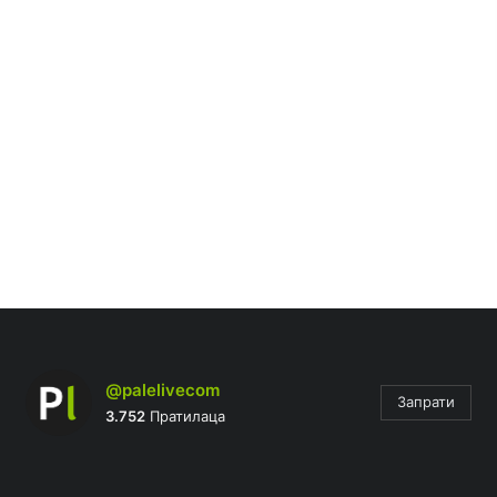
@palelivecom
Запрати
3.752
Пратилаца