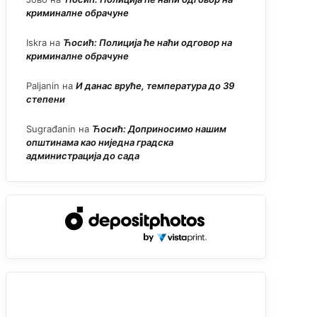
криминалне обрачуне
Iskra
на
Ћосић: Полиција ће наћи одговор на
криминалне обрачуне
Paljanin
на
И данас вруће, температура до 39
степени
Sugrađanin
на
Ћосић: Доприносимо нашим
општинама као ниједна градска
администрација до сада