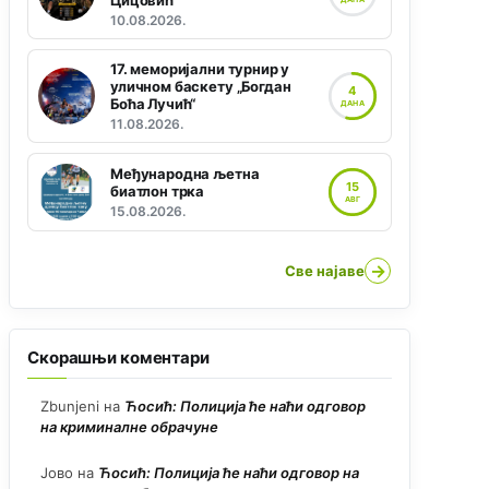
Цицовић“
10.08.2026.
17. меморијални турнир у
уличном баскету „Богдан
4
Боћа Лучић“
ДАНА
11.08.2026.
Међународна љетна
15
биатлон трка
АВГ
15.08.2026.
→
Све најаве
Скорашњи коментари
Zbunjeni
на
Ћосић: Полиција ће наћи одговор
на криминалне обрачуне
Јово
на
Ћосић: Полиција ће наћи одговор на