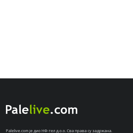
Palelive.com јe дио НФ-тeл д.о.о. Сва права су задржана.