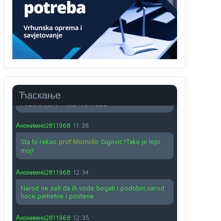
O kako su cudni lvi ljudi,uzeli bi sve da mogu...a
ja srce svima fajem,radujem se tudjoj sreci.I ko
ima i ko nema na iso ce mjesto leci!
Анонимно2810587
11:24
Nije u svijetu problem,nahraniti siromasnd,kako
nahraniti bogate!?
Анонимно2810587
11:26
Ћаскање
Pozdrav,evo hvata me meze.
Анонимно2811968
11:38
Sta bi rekao
prof.Momcil
o Gigovic?Tako je lepi
moj!
Анонимно2811968
12:34
Narod ne zeli da ih vode bogati i podobni,narod
hoce pametne i postene.
Анонимно2811968
12:35