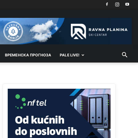
Akò se prevede...manji umro nego sto se rodio.
Анонимно2806721
јуче
2:27
Kuniocu ide q u guz...
Анонимно2808843
јуче
6:20
reconquista
ВРEМEНСКА ПРОГНОЗА
PALE LIVE!
Анонимно2810587
11:11
Evo dasak vijetra s Romanije,neko iz publike
povika,ma pusti ih ciganija...pocetkom ovog
vjeka,neko rece za Radovana i Ratka kaki su oni
srbi...i poce dalje da besjedi znam ja dobro sta je
bilo u Ag-ci...
Анонимно2810587
11:13
Proguglajte
Анонимно2810587
11:21