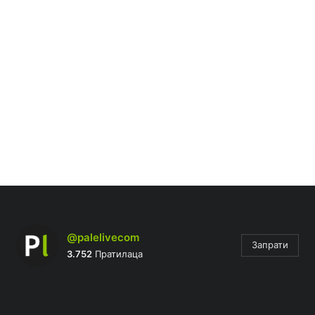
@palelivecom
Запрати
3.752
Пратилаца