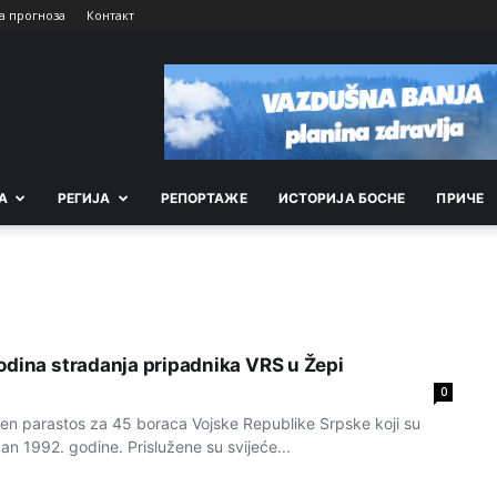
а прогноза
Контакт
А
РEГИЈА
РEПОРТАЖE
ИСТОРИЈА БОСНЕ
ПРИЧЕ
odina stradanja pripadnika VRS u Žepi
0
žen parastos za 45 boraca Vojske Republike Srpske koji su
dan 1992. godine. Prislužene su svijeće...