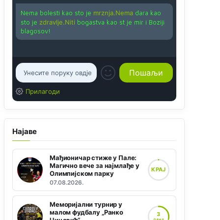
Nema bolesti kao sto je
mrznja.Nema
dara kao
sto je
zdravlje.Niti
bogastva kao st je mir i Boziji
blagosov!
Прилагоди
Најаве
Мађионичар стиже у Пале:
Магично вече за најмлађе у
КРАЈ
Олимпијском парку
07.08.2026.
Меморијални турнир у
малом фудбалу „Ранко
3
ДАНА