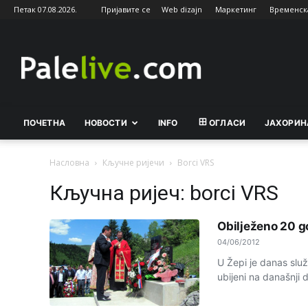
Петак 07.08.2026.
Пријавите се
Web dizajn
Маркетинг
Временск
Palelive.com
ПОЧЕТНА
НОВОСТИ
INFO
ОГЛАСИ
ЈАХОРИН
Насловна
Кључне ријечи
Borci VRS
Кључна ријеч: borci VRS
Obilježeno 20 g
04/06/2012
U Žepi je danas slu
ubijeni na današnji 