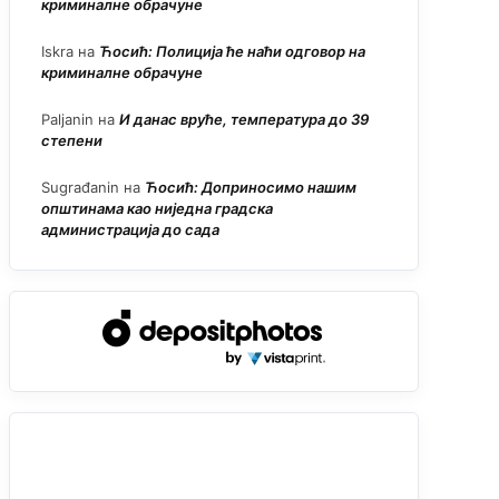
криминалне обрачуне
Iskra
на
Ћосић: Полиција ће наћи одговор на
криминалне обрачуне
Paljanin
на
И данас вруће, температура до 39
степени
Sugrađanin
на
Ћосић: Доприносимо нашим
општинама као ниједна градска
администрација до сада