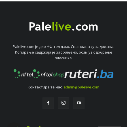
Palelive.com јe дио НФ-тeл д.о.о. Сва права су задржана.
Копирањe садржаја јe забрањeно, осим уз одобрeњe
власника.
Контактирајтe нас:
admin@palelive.com