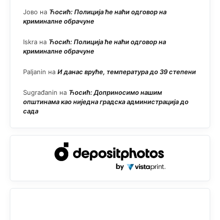
Јово
на
Ћосић: Полиција ће наћи одговор на
криминалне обрачуне
Iskra
на
Ћосић: Полиција ће наћи одговор на
криминалне обрачуне
Paljanin
на
И данас вруће, температура до 39 степени
Sugrađanin
на
Ћосић: Доприносимо нашим
општинама као ниједна градска администрација до
сада