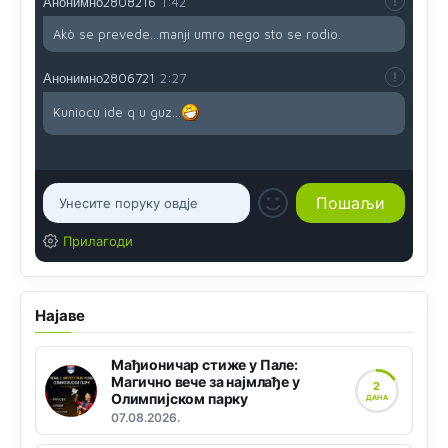
Анонимно2808216
1:42
Akò se prevede...manji umro nego sto se rodio.
Анонимно2806721
2:27
Kuniocu ide q u guz...
Прилагоди
Најаве
Мађионичар стиже у Пале:
Магично вече за најмлађе у
2
Олимпијском парку
ДАНА
07.08.2026.