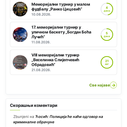
Меморијални турнир у малом
4
фудбалу „Ранко Цицовић“
ДАНА
10.08.2026.
17. меморијални турнир у
уличном баскету „Богдан Боћа
5
Лучић“
ДАНА
11.08.2026.
VIII меморијални турнир
„Веселинка Слијепчевић
21
Обрадовић“
АВГ
21.08.2026.
→
Све најаве
Скорашњи коментари
Zbunjeni
на
Ћосић: Полиција ће наћи одговор на
криминалне обрачуне