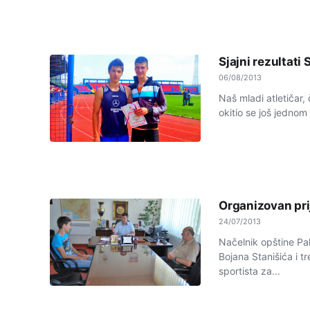
Sjajni rezultati
06/08/2013
Naš mladi atletičar, 
okitio se još jednom
Organizovan pri
24/07/2013
Načelnik opštine Pa
Bojana Stanišića i t
sportista za...