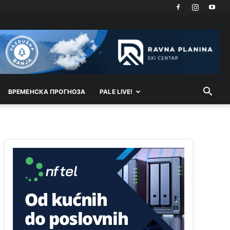
Анонимно2818605
11:21
Najveći rizik sa nepismenim stanovništvom je
"kupovina glasova" i manipulacija kroz fiktivne
pomoćnike (koji zapravo glasaju po nalogu
političkih partija, a ne po želji birača).
Анонимно2818605
11:28
Prema zvaničnim podacima Agencije za statistiku
BiH, u Bosni i Hercegovini je 1.229.972 građana
ВРEМEНСКА ПРОГНОЗА
PALE LIVE!
informatički nepismeno, što čini 38,7% ukupnog
stanovništva starijeg od 10 godina
Анонимно2818605
11:30
Prema podacima o informaciono-komunikacionim
tehnologijama, čak 33,4% domaćinstava u BiH
uopšte nema pristup računaru bilo koje vrste
(desktop, laptop ili tablet
Анонимно2818605
11:34
Najveći dio populacije starije od 65 godina
uopšte ne koristi internet, niti ima pristup
računarima