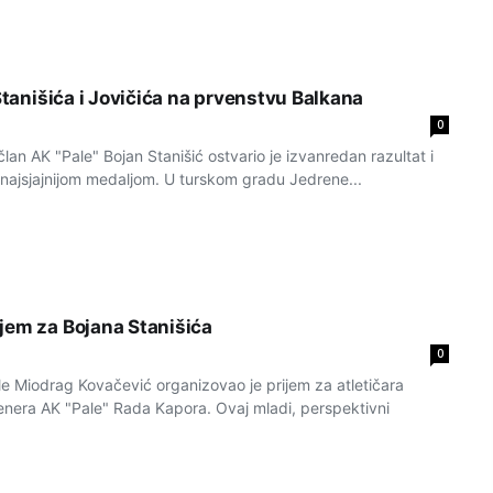
 Stanišića i Jovičića na prvenstvu Balkana
0
član AK "Pale" Bojan Stanišić ostvario je izvanredan razultat i
 najsjajnijom medaljom. U turskom gradu Jedrene...
jem za Bojana Stanišića
0
le Miodrag Kovačević organizovao je prijem za atletičara
renera AK "Pale" Rada Kapora. Ovaj mladi, perspektivni