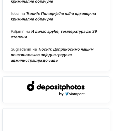
криминалне обрачуне
Iskra
на
Ћосић: Полиција ће наћи одговор на
криминалне обрачуне
Paljanin
на
И данас вруће, температура до 39
степени
Sugrađanin
на
Ћосић: Доприносимо нашим
општинама као ниједна градска
администрација до сада