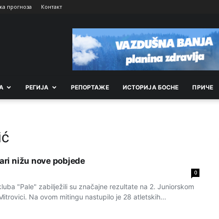
ка прогноза
Контакт
А
РEГИЈА
РEПОРТАЖE
ИСТОРИЈА БОСНЕ
ПРИЧЕ
ić
čari nižu nove pobjede
0
 kluba "Pale" zabilježili su značajne rezultate na 2. Juniorskom
itrovici. Na ovom mitingu nastupilo je 28 atletskih...