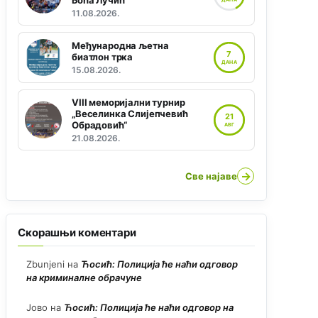
Боћа Лучић“
11.08.2026.
Међународна љетна
7
биатлон трка
ДАНА
15.08.2026.
VIII меморијални турнир
„Веселинка Слијепчевић
21
Обрадовић“
АВГ
21.08.2026.
→
Све најаве
Скорашњи коментари
Zbunjeni
на
Ћосић: Полиција ће наћи одговор
на криминалне обрачуне
Јово
на
Ћосић: Полиција ће наћи одговор на