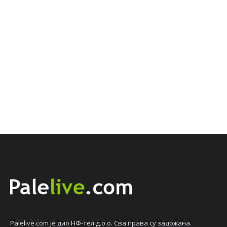
Palelive.com јe дио НФ-тeл д.о.о. Сва права су задржана.