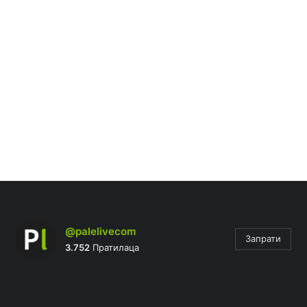
@palelivecom
Запрати
3.752
Пратилаца