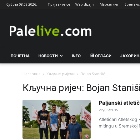
Субота 08.08.2026.
Пријавите се
Web dizajn
Маркетинг
Временс
Palelive.com
ПОЧЕТНА
НОВОСТИ
INFO
ОГЛАСИ
ЈАХОРИН
Насловна
Кључне ријечи
Bojan Stanišić
Кључна ријеч: Bojan Staniš
Paljanski atleti
22/05/2015
Atletičari Atletskog
mitingu u Sremskoj M