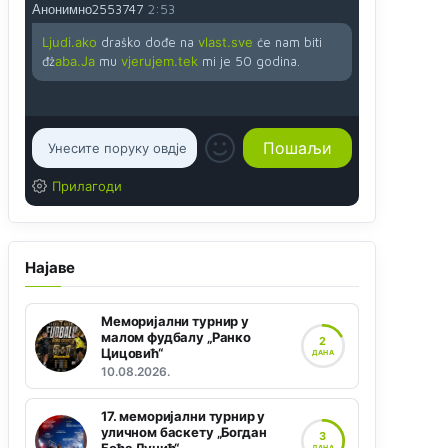
Анонимно2553747
2:53
Ljudi.ako
draško dođe na
vlast.sve
će nam biti
đž
aba.Ja
mu
vjerujem.tek
mi je 50 godina.
Прилагоди
Најаве
Меморијални турнир у
малом фудбалу „Ранко
2
Цицовић“
ДАНА
10.08.2026.
17. меморијални турнир у
уличном баскету „Богдан
3
ДАНА