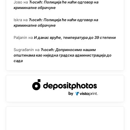
Јово
на
Ћосић: Полиција ће наћи одговор на
криминалне обрачуне
Iskra
на
Ћосић: Полиција ће наћи одговор на
криминалне обрачуне
Paljanin
на
И данас вруће, температура до 39 степени
Sugrađanin
на
Ћосић: Доприносимо нашим
општинама као ниједна градска администрација до
сада