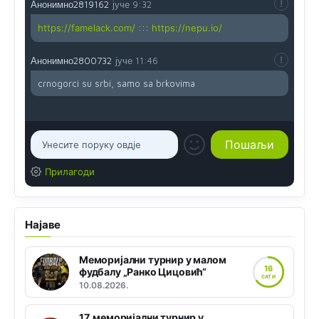
Анонимно2819162
јуче
9:32
https://famelack.com/
:::
https://nepu.io/
Анонимно2800732
јуче
11:46
crnogorci su srbi, samo sa brkovima
Прилагоди
Најаве
Меморијални турнир у малом
16
фудбалу „Ранко Цицовић“
САТИ
10.08.2026.
17. меморијални турнир у