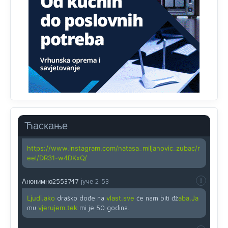
zahtjeva optičkih skenera.
Анонимно2818605
јуче
11:45
Ovo pravilo jeste unijelo opravdan strah, posebno kada
su u pitanju starije osobe, osobe sa slabijim vidom ili
drhtavom rukom
Анонимно2819033
јуче
12:24
Yes,nekada je bila corava kutija za IZBORE a danas su
coravi biraci.
Ћаскање
Анонимно2819162
јуче
12:35
https://www.instagram.com/natasa_miljanovic_zubac/r
eel/DR31-w4DKxQ/
Анонимно2553747
јуче
2:53
Ljudi.ako
draško dođe na
vlast.sve
će nam biti đž
aba.Ja
mu
vjerujem.tek
mi je 50 godina.