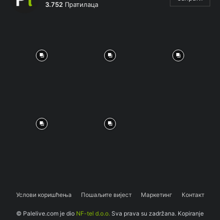
3.752
Пратилаца
Услови коришћења
Пошаљите вијест
Маркетинг
Контакт
© Palelive.com je dio
NF-tel d.o.o.
Sva prava su zadržana. Kopiranje