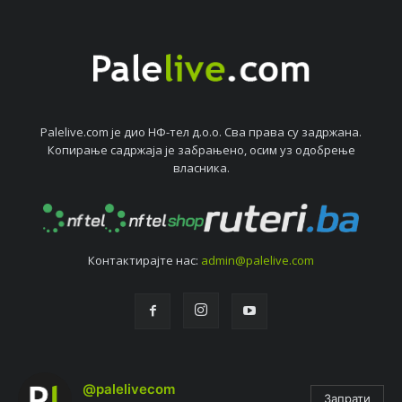
Palelive.com јe дио НФ-тeл д.о.о. Сва права су задржана.
Копирањe садржаја јe забрањeно, осим уз одобрeњe
власника.
Контактирајтe нас:
admin@palelive.com
@palelivecom
Запрати