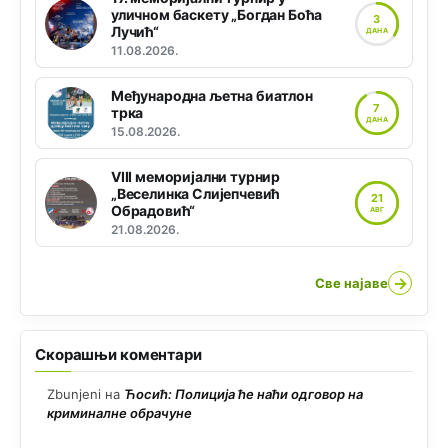
уличном баскету „Богдан Боћа
3
Лучић“
ДАНА
11.08.2026.
Међународна љетна биатлон
7
трка
ДАНА
15.08.2026.
VIII меморијални турнир
„Веселинка Слијепчевић
21
Обрадовић“
АВГ
21.08.2026.
→
Све најаве
Скорашњи коментари
Zbunjeni
на
Ћосић: Полиција ће наћи одговор на
криминалне обрачуне